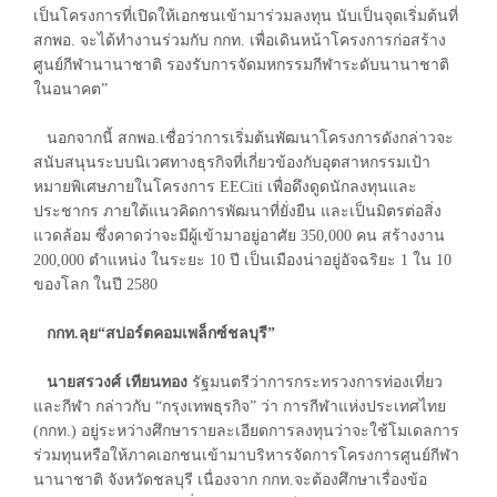
เป็นโครงการที่เปิดให้เอกชนเข้ามาร่วมลงทุน นับเป็นจุดเริ่มต้นที่
สกพอ. จะได้ทำงานร่วมกับ กกท. เพื่อเดินหน้าโครงการก่อสร้าง
ศูนย์กีฬานานาชาติ รองรับการจัดมหกรรมกีฬาระดับนานาชาติ
ในอนาคต”
นอกจากนี้ สกพอ.เชื่อว่าการเริ่มต้นพัฒนาโครงการดังกล่าวจะ
สนับสนุนระบบนิเวศทางธุรกิจที่เกี่ยวข้องกับอุตสาหกรรมเป้า
หมายพิเศษภายในโครงการ EECiti เพื่อดึงดูดนักลงทุนและ
ประชากร ภายใต้แนวคิดการพัฒนาที่ยั่งยืน และเป็นมิตรต่อสิ่ง
แวดล้อม ซึ่งคาดว่าจะมีผู้เข้ามาอยู่อาศัย 350,000 คน สร้างงาน
200,000 ตำแหน่ง ในระยะ 10 ปี เป็นเมืองน่าอยู่อัจฉริยะ 1 ใน 10
ของโลก ในปี 2580
กกท.ลุย“สปอร์ตคอมเพล็กซ์ชลบุรี”
นายสรวงศ์ เทียนทอง
รัฐมนตรีว่าการกระทรวงการท่องเที่ยว
และกีฬา กล่าวกับ “กรุงเทพธุรกิจ” ว่า การกีฬาแห่งประเทศไทย
(กกท.) อยู่ระหว่างศึกษารายละเอียดการลงทุนว่าจะใช้โมเดลการ
ร่วมทุนหรือให้ภาคเอกชนเข้ามาบริหารจัดการโครงการศูนย์กีฬา
นานาชาติ จังหวัดชลบุรี เนื่องจาก กกท.จะต้องศึกษาเรื่องข้อ