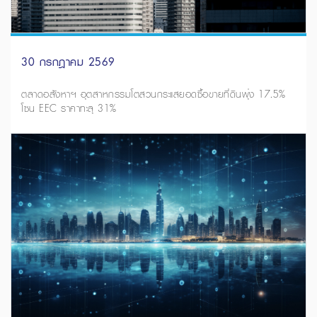
30 กรกฎาคม 2569
ตลาดอสังหาฯ อุตสาหกรรมโตสวนกระแสยอดซื้อขายที่ดินพุ่ง 17.5%
โซน EEC ราคาทะลุ 31%