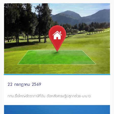
22 กรกฎาคม 2569
กทม.รื้อใหญ่อัตราภาษีที่ดิน ดัดหลังเศรษฐีปลูกกล้วย-มะนาว