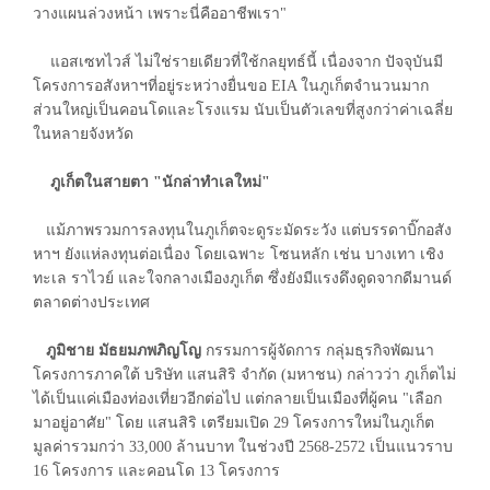
วางแผนล่วงหน้า เพราะนี่คืออาชีพเรา"
แอสเซทไวส์ ไม่ใช่รายเดียวที่ใช้กลยุทธ์นี้ เนื่องจาก ปัจจุบันมี
โครงการอสังหาฯที่อยู่ระหว่างยื่นขอ EIA ในภูเก็ตจำนวนมาก
ส่วนใหญ่เป็นคอนโดและโรงแรม นับเป็นตัวเลขที่สูงกว่าค่าเฉลี่ย
ในหลายจังหวัด
ภูเก็ตในสายตา "นักล่าทำเลใหม่"
แม้ภาพรวมการลงทุนในภูเก็ตจะดูระมัดระวัง แต่บรรดาบิ๊กอสัง
หาฯ ยังแห่ลงทุนต่อเนื่อง โดยเฉพาะ โซนหลัก เช่น บางเทา เชิง
ทะเล ราไวย์ และใจกลางเมืองภูเก็ต ซึ่งยังมีแรงดึงดูดจากดีมานด์
ตลาดต่างประเทศ
ภูมิชาย มัธยมภพภิญโญ
กรรมการผู้จัดการ กลุ่มธุรกิจพัฒนา
โครงการภาคใต้ บริษัท แสนสิริ จำกัด (มหาชน) กล่าวว่า ภูเก็ตไม่
ได้เป็นแค่เมืองท่องเที่ยวอีกต่อไป แต่กลายเป็นเมืองที่ผู้คน "เลือก
มาอยู่อาศัย" โดย แสนสิริ เตรียมเปิด 29 โครงการใหม่ในภูเก็ต
มูลค่ารวมกว่า 33,000 ล้านบาท ในช่วงปี 2568-2572 เป็นแนวราบ
16 โครงการ และคอนโด 13 โครงการ