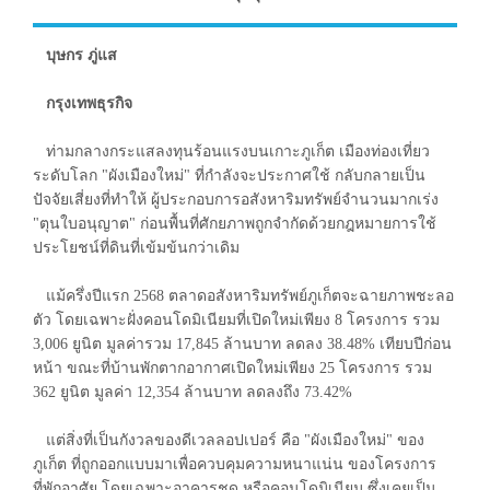
บุษกร ภู่แส
กรุงเทพธุรกิจ
ท่ามกลางกระแสลงทุนร้อนแรงบนเกาะภูเก็ต เมืองท่องเที่ยว
ระดับโลก "ผังเมืองใหม่" ที่กำลังจะประกาศใช้ กลับกลายเป็น
ปัจจัยเสี่ยงที่ทำให้ ผู้ประกอบการอสังหาริมทรัพย์จำนวนมากเร่ง
"ตุนใบอนุญาต" ก่อนพื้นที่ศักยภาพถูกจำกัดด้วยกฎหมายการใช้
ประโยชน์ที่ดินที่เข้มข้นกว่าเดิม
แม้ครึ่งปีแรก 2568 ตลาดอสังหาริมทรัพย์ภูเก็ตจะฉายภาพชะลอ
ตัว โดยเฉพาะฝั่งคอนโดมิเนียมที่เปิดใหม่เพียง 8 โครงการ รวม
3,006 ยูนิต มูลค่ารวม 17,845 ล้านบาท ลดลง 38.48% เทียบปีก่อน
หน้า ขณะที่บ้านพักตากอากาศเปิดใหม่เพียง 25 โครงการ รวม
362 ยูนิต มูลค่า 12,354 ล้านบาท ลดลงถึง 73.42%
แต่สิ่งที่เป็นกังวลของดีเวลลอปเปอร์ คือ "ผังเมืองใหม่" ของ
ภูเก็ต ที่ถูกออกแบบมาเพื่อควบคุมความหนาแน่น ของโครงการ
ที่พักอาศัย โดยเฉพาะอาคารชุด หรือคอนโดมิเนียม ซึ่งเคยเป็น