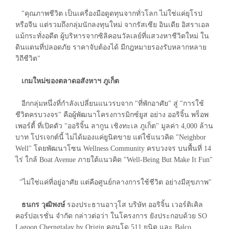
"คุณภาพชีวิต เป็นเครื่องมือดูดทุนจากทั่วโลก ไม่ใช่แค่ยุโรป
หรือจีน แต่รวมถึงกลุ่มนักลงทุนใหม่ จากรัสเซีย อินเดีย อิสราเอล
แม้กระทั่งอดีต ผู้บริหารจากซิลิคอนวัลเลย์ที่แสวงหาชีวิตใหม่ ใน
ดินแดนที่ปลอดภัย ราคาจับต้องได้ มีกฎหมายรองรับหลากหลาย
วิถีชีวิต"
เกมใหม่ของตลาดอสังหาฯ ภูเก็ต
อีกกลุ่มหนึ่งที่กำลังเปลี่ยนแนวรบจาก "ที่พักอาศัย" สู่ "การใช้
ชีวิตครบวงจร" คือผู้พัฒนาโครงการมิกซ์ยูส อย่าง ออริจิ้น พร็อพ
เพอร์ตี้ ที่เปิดตัว "ออริจิ้น ลากูน เชิงทะเล ภูเก็ต" มูลค่า 4,000 ล้าน
บาท โปรเจกต์นี้ ไม่ได้มองแค่ยูนิตขาย แต่ใช้แนวคิด "Neighbor
Well" โดยพัฒนาโซน Wellness Community ครบวงจร บนพื้นที่ 14
ไร่ ใกล้ Boat Avenue ภายใต้แนวคิด "Well-Being But Make It Fun"
"ไม่ใช่แค่ที่อยู่อาศัย แต่คือศูนย์กลางการใช้ชีวิต อย่างมีสุขภาพ"
ธนกร วุฒิพงษ์
รองประธานอาวุโส บริษัท ออริจิ้น เวอร์ติเคิล
คอร์ปอเรชั่น จำกัด กล่าวต่อว่า ในโครงการ ยังประกอบด้วย SO
Lagoon Cherngtalay by Origin คอนโด 511 ยูนิต และ Balco