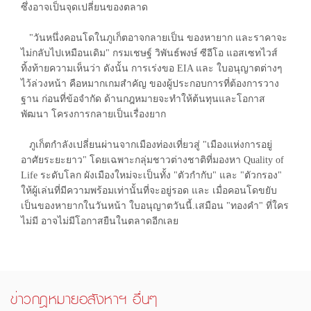
ซึ่งอาจเป็นจุดเปลี่ยนของตลาด
"วันหนึ่งคอนโดในภูเก็ตอาจกลายเป็น ของหายาก และราคาจะ
ไม่กลับไปเหมือนเดิม" กรมเชษฐ์ วิพันธ์พงษ์ ซีอีโอ แอสเซทไวส์
ทิ้งท้ายความเห็นว่า ดังนั้น การเร่งขอ EIA และ ใบอนุญาตต่างๆ
ไว้ล่วงหน้า คือหมากเกมสำคัญ ของผู้ประกอบการที่ต้องการวาง
ฐาน ก่อนที่ข้อจำกัด ด้านกฎหมายจะทำให้ต้นทุนและโอกาส
พัฒนา โครงการกลายเป็นเรื่องยาก
ภูเก็ตกำลังเปลี่ยนผ่านจากเมืองท่องเที่ยวสู่ "เมืองแห่งการอยู่
อาศัยระยะยาว" โดยเฉพาะกลุ่มชาวต่างชาติที่มองหา Quality of
Life ระดับโลก ผังเมืองใหม่จะเป็นทั้ง "ตัวกำกับ" และ "ตัวกรอง"
ให้ผู้เล่นที่มีความพร้อมเท่านั้นที่จะอยู่รอด และ เมื่อคอนโดขยับ
เป็นของหายากในวันหน้า ใบอนุญาตวันนี้.เสมือน "ทองคำ" ที่ใคร
ไม่มี อาจไม่มีโอกาสยืนในตลาดอีกเลย
ข่าวกฎหมายอสังหาฯ อื่นๆ