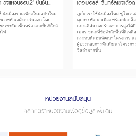
-วงแหวนรอบ2' ขึ้นชั้น
เดอะมอลล์-เซ็นทรัลแข่งเดือด
ลางเศรษฐกิจ
ี้ ผังเมืองรวมเชียงใหม่ฉบับใหม่
ภูเก็ตเร่งใช้ผังเมืองใหม่ ชูโมเดล
ยภาพทำเลฝั่งตะวันออก โดย
คุมการพัฒนาเมือง พร้อมปลดล็
นพายัพ เซ็นทรัล และพื้นที่ใกล้
แดง–สีส้ม ก่อสร้างอาคารสูงได้ถึ
ถไฟ
เมตร ขณะที่ข้อจำกัดพื้นที่สีเหล
กระทบต้นทุนพัฒนาโครงการ แ
ผู้ประกอบการหันพัฒนาโครงการ
วิลล่ามากขึ้น
หน่วยงานสนับสนุน
คลิกที่ตราหน่วยงานเพื่อดูข้อมูลเพิ่มเติม