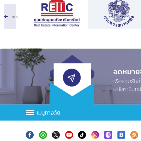
prev
จดหมายข่
เพื่อร่วมรับ
อสังหาริมทร
เมนูทางลัด