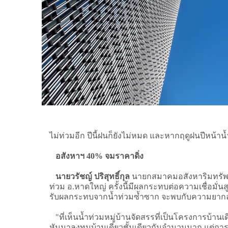
ไม่ท่วมอีก ปีนี้ฝนก็ยังไม่หมด และหากฤดูฝนปีหน้
อสังหาฯ 40% จมราคาดิ่ง
นายวรัชญ์ ปริสุทธิ์กุล
นายกสมาคมอสังหาริมทรัพย์จ
ท่วม อ.หาดใหญ่ ครั้งนี้มีผลกระทบต่อความเชื่อมั่
รับผลกระทบจากน้ำท่วมซ้ำซาก จะพบกับความยากล
"ที่เห็นน้ำท่วมหมู่บ้านจัดสรรที่เป็นโครงการบ้านเดี
หันมาลงทุนบ้านเดี่ยวชั้นเดียวกันจำนวนมาก แต่กา