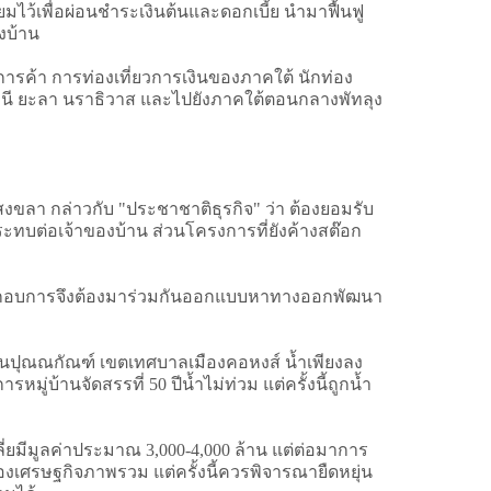
ยมไว้เพื่อผ่อนชำระเงินต้นและดอกเบี้ย นำมาฟื้นฟู
งบ้าน
จการค้า การท่องเที่ยวการเงินของภาคใต้ นักท่อง
านี ยะลา นราธิวาส และไปยังภาคใต้ตอนกลางพัทลุง
งขลา กล่าวกับ "ประชาชาติธุรกิจ" ว่า ต้องยอมรับ
ทบต่อเจ้าของบ้าน ส่วนโครงการที่ยังค้างสต๊อก
ผู้ประกอบการจึงต้องมาร่วมกันออกแบบหาทางออกพัฒนา
ถนนปุณณกัณฑ์ เขตเทศบาลเมืองคอหงส์ น้ำเพียงลง
บ้านจัดสรรที่ 50 ปีน้ำไม่ท่วม แต่ครั้งนี้ถูกน้ำ
ยมีมูลค่าประมาณ 3,000-4,000 ล้าน แต่ต่อมาการ
องเศรษฐกิจภาพรวม แต่ครั้งนี้ควรพิจารณายืดหยุ่น