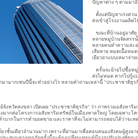
ปัญหาต่าง ๆ ตามมา
ตั้งแต่ปัญหาเร่งด่วน
ส่งเข้าสู่โรงงานผลิต
ขณะที่บ้านอยู่อาศัย 
หลายหมู่บ้านจัดสรรน้ำ
หลายคนทำความสะอาด 
เสียหาย หมดเนื้อหม
เยียวยาแบบเหมาจ่ายเ
ครั้นจะย้ายไปซื้อหมู่บ
ส่งไม่หมด หากไปกู้แบง
าน้ำมามากเช่นปีนี้จะทำอย่างไร หลายคำถามเหล่านี้ "ประชาชาติ
ังหวัดสงขลา เปิดเผย "ประชาชาติธุรกิจ" ว่า ภาพรวมอสังหาริมท
นสูงมากต่อโครงการอสังหาริมทรัพย์ในเมืองหาดใหญ่ โดยเฉพาะโครงกา
ำบากในการทำยอดขาย และราคาที่จะไม่สามารถตอบได้ว่าจะหดตั
่ยวชั้นเดียวจำนวนมาก เพราะที่ผ่านมาเพื่อตอบสนองสังคมผู้สูงอายุที่
รประสบมหาอุทกภัยครั้งนี้จะต้องเปลี่ยนเทรนด์มีการปรับปรุงพัฒน