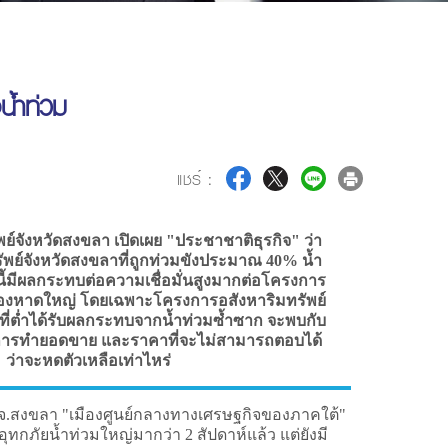
น้ำท่วม
แชร์ :
์จังหวัดสงขลา เปิดเผย "ประชาชาติธุรกิจ" ว่า
พย์จังหวัดสงขลาที่ถูกท่วมขังประมาณ 40% น้ำ
นี้มีผลกระทบต่อความเชื่อมั่นสูงมากต่อโครงการ
มืองหาดใหญ่ โดยเฉพาะโครงการอสังหาริมทรัพย์
้นที่ต่ำได้รับผลกระทบจากน้ำท่วมซ้ำซาก จะพบกับ
รทำยอดขาย และราคาที่จะไม่สามารถตอบได้
ว่าจะหดตัวเหลือเท่าไหร่
 จ.สงขลา "เมืองศูนย์กลางทางเศรษฐกิจของภาคใต้"
ทกภัยน้ำท่วมใหญ่มากว่า 2 สัปดาห์แล้ว แต่ยังมี