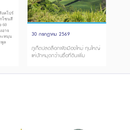
สิงคโปร์
อกโซนสี
ง 60
ืองอาจ
30 กรกฎาคม 2569
ละหนุน
พูล
ภูเก็ตปลดล็อกผังเมืองใหม่ ทุนใหญ่
แห่ปักหมุดกว้านซื้อที่ดินเพิ่ม