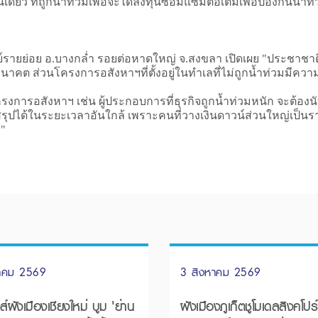
นเดียว ที่ถูกน้ำท่วมเพื่อจะได้ลงทุนซ่อมแซมต่อเติมเพื่อป้องกันน้ำท่
รายย่อย อ.บางกล่ำ รอยต่อหาดใหญ่ จ.สงขลา เปิดเผย "ประชาชาติธ
นาคต ส่วนโครงการอสังหาฯที่ตั้งอยู่ในทำเลที่ไม่ถูกน้ำท่วมมีคว
ครงการอสังหาฯ เช่น ผู้ประกอบการที่ธุรกิจถูกน้ำท่วมหนัก จะต้องนั
รุปได้ในระยะเวลาอันใกล้ เพราะคนที่วางเงินดาวน์ส่วนใหญ่เป็นรา
ย"
หาคม 2569
3 สิงหาคม 2569
์ผังเมืองเชียงใหม่ บูม 'ย่าน
ผังเมืองภูเก็ตชูโมเดลสิงคโปร์