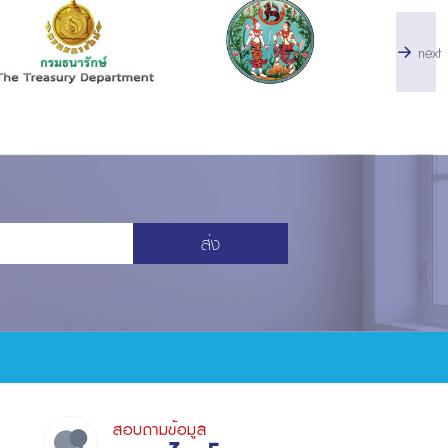
next
ส่ง
สอบถามข้อมูล