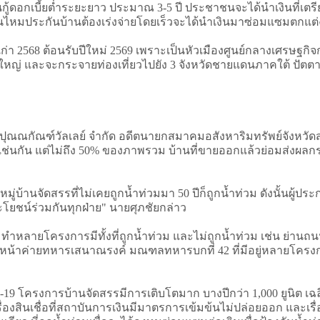
นกู้ดอกเบี้ยต่ำระยะยาว ประมาณ 3-5 ปี ประชาชนจะได้นำเงินที่เตรี
สินไหมประกันบ้านต้องเร่งจ่ายโดยเร็วจะได้นำเงินมาซ่อมแซมตกแต่
ก่า 2568 ต้อนรับปีใหม่ 2569 เพราะเป็นหัวเมืองศูนย์กลางเศรษฐกิ
ใหญ่ และจะกระจายท่องเที่ยวไปยัง 3 จังหวัดชายแดนภาคใต้ ปัตต
 ปุณณกัณฑ์วัลเลย์ จำกัด อดีตนายกสมาคมอสังหาริมทรัพย์จังหวัดส
นกัน แต่ไม่ถึง 50% ของภาพรวม บ้านที่ขายออกแล้วย่อมส่งผลกระ
มู่บ้านจัดสรรที่ไม่เคยถูกน้ำท่วมมา 50 ปีก็ถูกน้ำท่วม ดังนั้น
ระโยชน์ร่วมกันทุกฝ่าย" นายศุภชัยกล่าว
ทำหลายโครงการมีทั้งที่ถูกน้ำท่วม และไม่ถูกน้ำท่วม เช่น ย่าน
้าค่ายทหารเสนาณรงค์ มณฑลทหารบกที่ 42 ที่มีอยู่หลายโครงการหมู่
โครงการบ้านจัดสรรมีการเติบโตมาก บางปีกว่า 1,000 ยูนิต เฉลี่
องสินเชื่อที่สถาบันการเงินมีมาตรการเข้มข้นไม่ปล่อยออก และเรื่