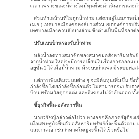
เวลา เพราะขณะนี้ต่างไม่มีทุนที่จะดำเนินการและกำ
ส่วนทำเลบ้านที่ไม่ถูกน้ำท่วม แต่ตกอยู่ในสภาพเ
(ม.อ.) เทศบาลเมืองคอหงส์บางส่วน เขตองค์การบร
เทศบาลเมืองควนลังบางส่วน ซึ่งต่างเป็นพื้นที่รอยต
ปรับแบบบ้านรองรับน้ำท่วม
หลังน้ำลดทางสมาชิกของสมาคมอสังหาริมทรัพย์จังห
จากน้ำท่วมใหญ่จะมีการเปลี่ยนในเรื่องการออกแบบพ
อยู่ชั้น 2 ได้เมื่อมีน้ำท่วม มีระบบกำแพง มีระบบท่
แต่การเพิ่มเติมระบบต่าง ๆ จะมีต้นทุนเพิ่มขึ้น ซึ่ง
กำลังซื้อ โดยกำลังซื้ออ่อนตัว ไม่สามารถจะปรับ
บ้าน พร้อมวัสดุตกแต่ง และสิ่งของไม่จำเป็นออก ทั้งนี้
ชี้ธุรกิจฟื้น-อสังหาฯฟื้น
นายวรัชญ์กล่าวต่อไปว่า ทางออกคือภาครัฐต้องเร่งฟื
เมื่อเศรษฐกิจฟื้นตัว อสังหาริมทรัพย์ก็จะฟื้นตัวตา
และภาคเอกชนว่าหาดใหญ่จะฟื้นได้เร็วหรือไม่