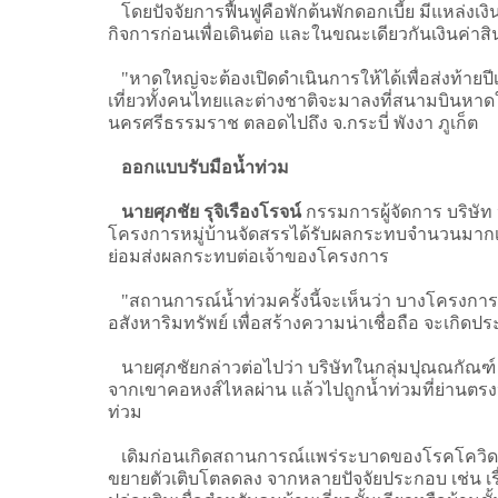
โดยปัจจัยการฟื้นฟูคือพักต้นพักดอกเบี้ย มีแหล่งเงิ
กิจการก่อนเพื่อเดินต่อ และในขณะเดียวกันเงินค่า
"หาดใหญ่จะต้องเปิดดำเนินการให้ได้เพื่อส่งท้ายปีเ
เที่ยวทั้งคนไทยและต่างชาติจะมาลงที่สนามบินหาด
นครศรีธรรมราช ตลอดไปถึง จ.กระบี่ พังงา ภูเก็ต
ออกแบบรับมือน้ำท่วม
นายศุภชัย รุจิเรืองโรจน์
กรรมการผู้จัดการ บริษัท
โครงการหมู่บ้านจัดสรรได้รับผลกระทบจำนวนมากเช่
ย่อมส่งผลกระทบต่อเจ้าของโครงการ
"สถานการณ์น้ำท่วมครั้งนี้จะเห็นว่า บางโครงการห
อสังหาริมทรัพย์ เพื่อสร้างความน่าเชื่อถือ จะเกิดป
นายศุภชัยกล่าวต่อไปว่า บริษัทในกลุ่มปุณณกัณฑ์ 
จากเขาคอหงส์ไหลผ่าน แล้วไปถูกน้ำท่วมที่ย่านตรงหน
ท่วม
เดิมก่อนเกิดสถานการณ์แพร่ระบาดของโรคโควิด-19 
ขยายตัวเติบโตลดลง จากหลายปัจจัยประกอบ เช่น เรื่