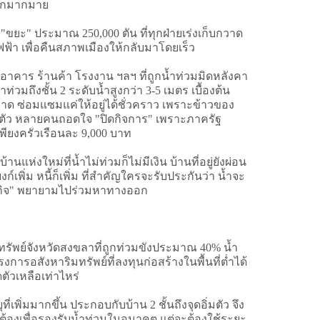
อีกมากมาย
 "ขยะ" ประมาณ 250,000 ตัน ที่ทุกฝ่ายเร่งเก็บกวาด
ไฟฟ้า เพื่อคืนสภาพเมืองให้กลับมาโดยเร็ว
อาคาร ร้านค้า โรงงาน ฯลฯ ที่ถูกน้ำท่วมมิดหลังคา
ท่วมถึงชั้น 2 ระดับน้ำสูงกว่า 3-5 เมตร เบื้องต้น
ซ่อมแซมแค่ให้อยู่ได้ชั่วคราว เพราะข้าวของ
ดตัว หลายคนถอดใจ "ปิดกิจการ" เพราะภาครัฐ
พียงครัวเรือนละ 9,000 บาท
้านแห่งใหม่ที่น้ำไม่ท่วมก็ไม่มีเงิน บ้านที่อยู่ยังผ่อน
ก์เพิ่ม หนี้ก็เพิ่ม ที่สำคัญใครจะรับประกันว่า น้ำจะ
ธุรกิจ" พยายามไปร่วมหาทางออก
รัพย์จังหวัดสงขลาที่ถูกท่วมขังประมาณ 40% น้ำ
รอสังหาริมทรัพย์ที่ลงทุนก่อสร้างในพื้นที่ต่ำได้
วเหลือเท่าไหร่
เพิ่มมากขึ้น ประกอบกับบ้าน 2 ชั้นถึงจุดอิ่มตัว จึง
าต้องเพื่อรองรับน้ำท่วมในอนาคต แต่จะต้องใช้ระยะ