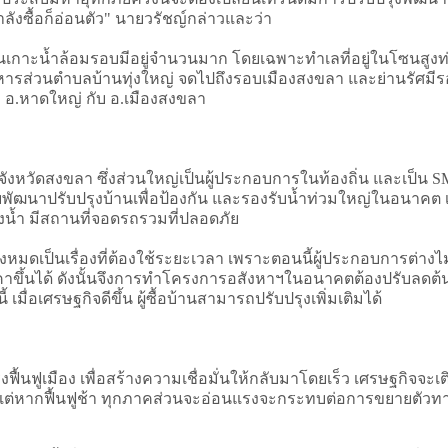
ลังซื้อก็อ่อนตัว" นายวรัชญ์กล่าวและว่า
ป็นเกาะน้ำล้อมรอบมีอยู่จำนวนมาก โดยเฉพาะทำเลที่อยู่ในโซนสูง
ิหารส่วนตำบลบ้านทุ่งใหญ่ จดไปถึงรอบเมืองสงขลา และย่านรัศม
่อ อ.หาดใหญ่ กับ อ.เมืองสงขลา
วัดสงขลา ซึ่งส่วนใหญ่เป็นผู้ประกอบการในท้องถิ่น และเป็น S
ัฒนาปรับปรุงบ้านเพื่อป้องกัน และรองรับน้ำท่วมใหญ่ในอนาคต เ
อส่งน้ำ มีสถานที่จอดรถรวมที่ปลอดภัย
ทั้งหมดเป็นเรื่องที่ต้องใช้ระยะเวลา เพราะตอนนี้ผู้ประกอบการต่างไม
ราคาขึ้นได้ ดังนั้นจึงการทำโครงการอสังหาฯในอนาคตต้องปรับลด
 เมื่อเศรษฐกิจดีขึ้น ผู้ซื้อบ้านสามารถปรับปรุงเพิ่มเติมได้
้นฟูเมือง เพื่อสร้างความเชื่อมั่นให้กลับมาโดยเร็ว เศรษฐกิจจะเติ
ม แต่หากฟื้นฟูช้า ทุกภาคส่วนจะอ่อนแรงจะกระทบต่อการขยายตัวทางเศ