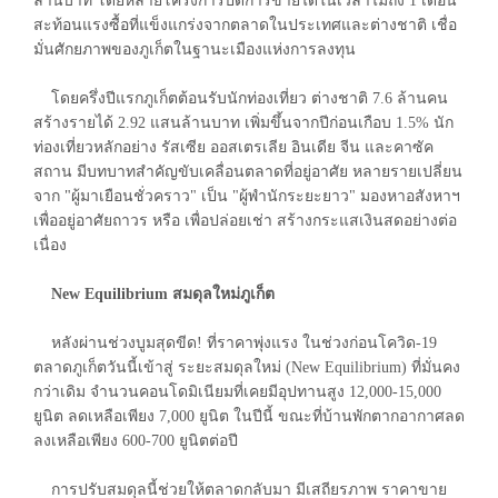
ล้านบาท โดยหลายโครงการปิดการขายได้ในเวลาไม่ถึง 1 เดือน
สะท้อนแรงซื้อที่แข็งแกร่งจากตลาดในประเทศและต่างชาติ เชื่อ
มั่นศักยภาพของภูเก็ตในฐานะเมืองแห่งการลงทุน
โดยครึ่งปีแรกภูเก็ตต้อนรับนักท่องเที่ยว ต่างชาติ 7.6 ล้านคน
สร้างรายได้ 2.92 แสนล้านบาท เพิ่มขึ้นจากปีก่อนเกือบ 1.5% นัก
ท่องเที่ยวหลักอย่าง รัสเซีย ออสเตรเลีย อินเดีย จีน และคาซัค
สถาน มีบทบาทสำคัญขับเคลื่อนตลาดที่อยู่อาศัย หลายรายเปลี่ยน
จาก "ผู้มาเยือนชั่วคราว" เป็น "ผู้พำนักระยะยาว" มองหาอสังหาฯ
เพื่ออยู่อาศัยถาวร หรือ เพื่อปล่อยเช่า สร้างกระแสเงินสดอย่างต่อ
เนื่อง
New Equilibrium สมดุลใหม่ภูเก็ต
หลังผ่านช่วงบูมสุดขีด! ที่ราคาพุ่งแรง ในช่วงก่อนโควิด-19
ตลาดภูเก็ตวันนี้เข้าสู่ ระยะสมดุลใหม่ (New Equilibrium) ที่มั่นคง
กว่าเดิม จำนวนคอนโดมิเนียมที่เคยมีอุปทานสูง 12,000-15,000
ยูนิต ลดเหลือเพียง 7,000 ยูนิต ในปีนี้ ขณะที่บ้านพักตากอากาศลด
ลงเหลือเพียง 600-700 ยูนิตต่อปี
การปรับสมดุลนี้ช่วยให้ตลาดกลับมา มีเสถียรภาพ ราคาขาย