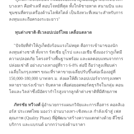
บางเทา คือทำเลที่ ตอบโจทย์ที่สุด ทั้งใกล้ชายหาด สนามบิน และ
ชุมชนที่ครบเครื่องด้านไลฟ์สไตล์ เป็นจังหวะที่เหมาะสำหรับการ
ลงทุนและถือครองระยะยาว"
ทุนต่างชาติ-ดีเวลอปเปอร์ไทย เคลื่อนตลาด
"ปัจจัยที่ทำให้ภูเก็ตยังร้อนแรงไม่หยุด คือการเข้ามาของนัก
ลงทุนต่างชาติ ทั้งจาก รัสเซีย ยุโรป และเอเชีย ซึ่งมองว่าภูเก็ตมี
ความปลอดภัย โครงสร้างพื้นฐานพร้อม และผลตอบแทนจากการ
ปล่อยเช่าดี อย่างบางเทาอยู่ที่ราว 6-8% ต่อปี ถือว่าสูงเทียบค่า
เฉลี่ยในกรุงเทพฯ ขณะที่ราคาขายเฉลี่ยปรับขึ้นต่อเนื่องอยู่ที่
150,000-180,000 บาท/ตร.ม. ส่งผลให้ดีเวลอปเปอร์จากกรุงเทพฯ
หลายรายเร่งเข้ามา จับตลาด เพื่อต่อยอดพอร์ตธุรกิจในกลุ่ม คอน
โดและวิลล่าซึ่งมีอัตรากำไรสูงจากลูกค้าต่างชาติที่มีศักยภาพ
ภัทรชัย ทวีวงศ์
ผู้อำนวยการแผนกวิจัยและการสื่อสาร คอลลิเอ
อร์ส ประเทศไทย มองว่า ย่านบางเทา-เชิงทะเล กำลังเข้าสู่ เฟส
คุณภาพ (Quality Phase) ที่ผู้พัฒนาสร้างความแตกต่างด้วย ดีไซน์
บริการ และแบรนด์ มากกว่าแข่งด้านราคา