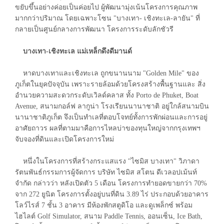
ขยับขึ้นอย่างค่อยเป็นค่อยไป ผู้พัฒนามุ่งเน้นโครงการคุณภาพ
มากกว่าปริมาณ โดยเฉพาะโซน "บางเทา- เชิงทะเล-ลายัน" ที่
กลายเป็นศูนย์กลางการพัฒนา โครงการระดับลักชัวรี
บางเทา-เชิงทะเล แม่เหล็กดึงดีมานด์
หาดบางเทาและเชิงทะเล ถูกขนานนาม "Golden Mile" ของ
ภูเก็ตในยุคปัจจุบัน เพราะรายล้อมด้วยโครงสร้างพื้นฐานและ สิ่ง
อำนวยความสะดวกระดับเวิลด์คลาส ทั้ง Porto de Phuket, Boat
Avenue, สนามกอล์ฟ ลากูน่า โรงเรียนนานาชาติ อยู่ใกล้สนามบิน
นานาชาติภูเก็ต จึงเป็นทำเลที่ตอบโจทย์ทั้งการพักผ่อนและการอยู่
อาศัยถาวร ผลที่ตามมาคือการไหลบ่าของทุนใหญ่จากกรุงเทพฯ
จับจองที่ดินและเปิดโครงการใหม่
หนึ่งในโครงการที่สร้างกระแสแรง "ไซมิส บางเทา" วิภาดา
รัตนพันธ์กรรมการผู้จัดการ บริษัท ไซมิส สโตน ดีเวลอปเม้นท์
จำกัด กล่าวว่า หลังเปิดตัว 5 เดือน โครงการทำยอดขายกว่า 70%
จาก 272 ยูนิต โครงการตั้งอยู่บนที่ดิน 3.89 ไร่ ประกอบด้วยอาคาร
โลว์ไรส์ 7 ชั้น 3 อาคาร มีห้องพักสตูดิโอ และดูเพล็กซ์ พร้อม
ไฮไลต์ Golf Simulator, สนาม Paddle Tennis, ออนเซ็น, Ice Bath,