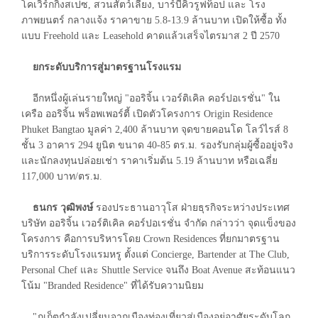
โคเวิร์กกิ้งสเปซ, สวนสัตว์เลี้ยง, บาร์บีคิวรูฟท็อป และ โรง
ภาพยนตร์ กลางแจ้ง ราคาขาย 5.8-13.9 ล้านบาท เปิดให้ซื้อ ทั้ง
แบบ Freehold และ Leasehold คาดแล้วเสร็จไตรมาส 2 ปี 2570
ยกระดับบริการสู่มาตรฐานโรงแรม
อีกหนึ่งผู้เล่นรายใหญ่ "ออริจิ้น เวอร์ติเคิล คอร์ปอเรชั่น" ใน
เครือ ออริจิ้น พร็อพเพอร์ตี้ เปิดตัวโครงการ Origin Residence
Phuket Bangtao มูลค่า 2,400 ล้านบาท จุดขายคอนโด โลว์ไรส์ 8
ชั้น 3 อาคาร 294 ยูนิต ขนาด 40-85 ตร.ม. รองรับกลุ่มผู้ซื้ออยู่จริง
และนักลงทุนปล่อยเช่า ราคาเริ่มต้น 5.19 ล้านบาท หรือเฉลี่ย
117,000 บาท/ตร.ม.
ธนกร วุฒิพงษ์
รองประธานอาวุโส ฝ่ายธุรกิจระหว่างประเทศ
บริษัท ออริจิ้น เวอร์ติเคิล คอร์ปอเรชั่น จำกัด กล่าวว่า จุดแข็งของ
โครงการ คือการบริหารโดย Crown Residences ที่ยกมาตรฐาน
บริการระดับโรงแรมหรู ตั้งแต่ Concierge, Bartender at The Club,
Personal Chef และ Shuttle Service จนถึง Boat Avenue สะท้อนแนว
โน้ม "Branded Residence" ที่ได้รับความนิยม
"ภูเก็ตกำลังเปลี่ยนจากเมืองท่องเที่ยวสู่เมืองอยู่อาศัยระดับโลก