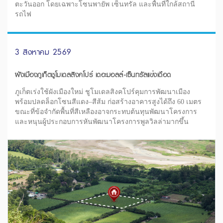
ตะวันออก โดยเฉพาะโซนพายัพ เซ็นทรัล และพื้นที่ใกล้สถานี
รถไฟ
3 สิงหาคม 2569
ผังเมืองภูเก็ตชูโมเดลสิงคโปร์ เดอะมอลล์-เซ็นทรัลแข่งเดือด
ภูเก็ตเร่งใช้ผังเมืองใหม่ ชูโมเดลสิงคโปร์คุมการพัฒนาเมือง
พร้อมปลดล็อกโซนสีแดง–สีส้ม ก่อสร้างอาคารสูงได้ถึง 60 เมตร
ขณะที่ข้อจำกัดพื้นที่สีเหลืองอาจกระทบต้นทุนพัฒนาโครงการ
และหนุนผู้ประกอบการหันพัฒนาโครงการพูลวิลล่ามากขึ้น