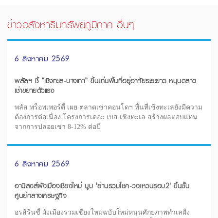
ข่าวอสังหาริมทรัพย์ภูมิภาค อื่นๆ
6 สิงหาคม 2569
พลัสฯ ชี้ “เชิงทะเล-บางเทา” ขึ้นแท่นพื้นที่อยู่อาศัยระยะยาว หนุนตลาด
เช่าขยายตัวแรง
พลัส พร็อพเพอร์ตี้ เผย ตลาดเช่าคอนโดฯ พื้นที่เชิงทะเลยังมีความ
ต้องการต่อเนื่อง โครงการเดอะ เบส เชิงทะเล สร้างผลตอบแทน
จากการปล่อยเช่า 8-12% ต่อปี
6 สิงหาคม 2569
อานิสงส์ผังเมืองเชียงใหม่ บูม 'ย่านรวมโชค-วงแหวนรอบ2' ขึ้นชั้น
ศูนย์กลางเศรษฐกิจ
อรสิรินชี้ ผังเมืองรวมเชียงใหม่ฉบับใหม่หนุนศักยภาพทำเลฝั่ง