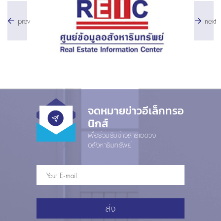
prev
next
จดหมายข่าวอีเล็กทรอ
นิกส์
เพื่อร่วมรับข่าวสารแวดวง
อสังหาริมทรัพย์
ส่ง