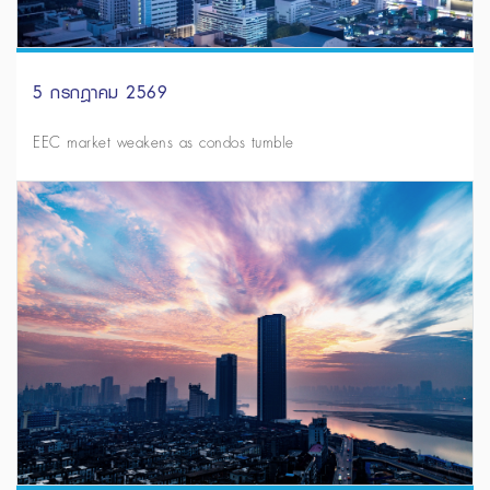
5 กรกฎาคม 2569
EEC market weakens as condos tumble