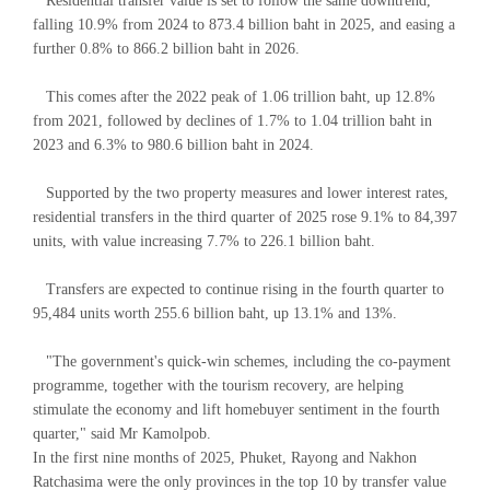
Residential transfer value is set to follow the same downtrend,
falling 10.9% from 2024 to 873.4 billion baht in 2025, and easing a
further 0.8% to 866.2 billion baht in 2026.
This comes after the 2022 peak of 1.06 trillion baht, up 12.8%
from 2021, followed by declines of 1.7% to 1.04 trillion baht in
2023 and 6.3% to 980.6 billion baht in 2024.
Supported by the two property measures and lower interest rates,
residential transfers in the third quarter of 2025 rose 9.1% to 84,397
units, with value increasing 7.7% to 226.1 billion baht.
Transfers are expected to continue rising in the fourth quarter to
95,484 units worth 255.6 billion baht, up 13.1% and 13%.
"The government's quick-win schemes, including the co-payment
programme, together with the tourism recovery, are helping
stimulate the economy and lift homebuyer sentiment in the fourth
quarter," said Mr Kamolpob.
In the first nine months of 2025, Phuket, Rayong and Nakhon
Ratchasima were the only provinces in the top 10 by transfer value