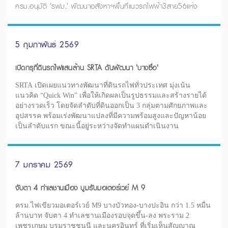
ครม.อนุมัติ 'รฟม.' พัฒนาอสังหาฯพื้นที่แนวรถไฟฟ้า3สาย56แห่ง
5 กุมภาพันธ์ 2569
เปิดกรุที่ดินรถไฟแสนล้าน SRTA ดันพัฒนา 'บางซื่อ'
SRTA เปิดเผยแนวทางพัฒนาที่ดินรถไฟทั่วประเทศ มุ่งเน้น
แนวคิด “Quick Win” เพื่อให้เกิดผลเป็นรูปธรรมและสร้างรายได้
อย่างรวดเร็ว โดยจัดลำดับที่ดินออกเป็น 3 กลุ่มตามศักยภาพและ
อุปสรรค พร้อมเร่งพัฒนาแปลงที่มีความพร้อมสูงและปัญหาน้อย
เป็นลำดับแรก ขณะนี้อยู่ระหว่างจัดทำแผนดำเนินงาน
7 มกราคม 2569
จับตา 4 ทำเลชานเมือง บูมรับมอเตอร์เวย์ M 9
ครม.ไฟเขียวมอเตอร์เวย์ M9 บางบัวทอง-บางปะอิน กว่า 1.5 หมื่น
ล้านบาท จับตา 4 ทำเลชานเมืองรอบจุดขึ้น-ลง พระราม 2
เพชรเกษม บรมราชชนนี และนครอินทร์ ที่เริ่มเห็นสัญญาณ