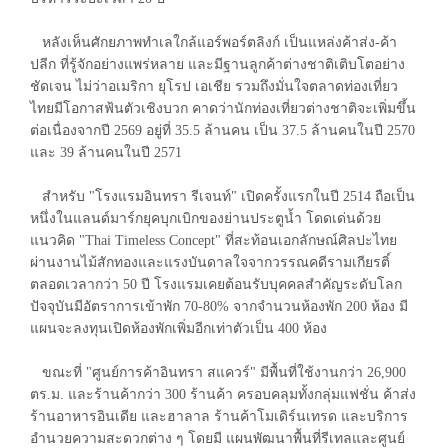
หลังเห็นศักยภาพทำเลใกล้แอร์พอร์ตลิงก์ เป็นแหล่งค้าส่ง-ค้า
ปลีก ที่รู้จักอย่างแพร่หลาย และมีฐานลูกค้าต่างชาติเติบโตอย่าง
ชัดเจน ไม่ว่าอเมริกา ยุโรป เอเชีย รวมถึงมั่นใจตลาดท่องเที่ยว
ไทยมีโอกาสฟ้นตัวเชิงบวก คาดว่านักท่องเที่ยวต่างชาติจะเพิ่มขึ้น
ต่อเนื่องจากปี 2569 อยู่ที่ 35.5 ล้านคน เป็น 37.5 ล้านคนในปี 2570
และ 39 ล้านคนในปี 2571
สำหรับ "โรงแรมอินทรา รีเจนท์" เปิดครั้งแรกในปี 2514 ถือเป็น
หนึ่งในแลนด์มาร์กยุคบุกเบิกของย่านประตูน้ำ โดดเด่นด้วย
แนวคิด "Thai Timeless Concept" ที่สะท้อนเอกลักษณ์ศิลปะไทย
ผ่านงานไม้สักทองและแรงบันดาลใจจากวรรณคดีรามเกียรติ์
ตลอดเวลากว่า 50 ปี โรงแรมเคยต้อนรับบุคคลสำคัญระดับโลก
ปัจจุบันมีอัตราการเข้าพัก 70-80% จากจำนวนห้องพัก 200 ห้อง มี
แผนจะลงทุนเปิดห้องพักเพิ่มอีกเท่าตัวเป็น 400 ห้อง
ขณะที่ "ศูนย์การค้าอินทรา สแควร์" มีพื้นที่ใช้งานกว่า 26,900
ตร.ม. และร้านค้ากว่า 300 ร้านค้า ครอบคลุมทั้งกลุ่มแฟชั่น ค้าส่ง
ร้านอาหารอินเดีย และฮาลาล ร้านค้าโมเดิร์นเทรด และบริการ
อำนวยความสะดวกต่าง ๆ โดยมี แผนพัฒนาพื้นที่รีเทลและศูนย์