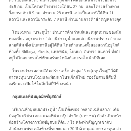
ตะวันออกและตะวันตกของกรุงเทพฯ ตลอดเส้นทางมีระยะทาง
35.9 กม. เป็นโครงสร้างทางวิ่งใต้ดิน 27 กม. และโครงสร้างทาง
วิ่งยกระดับ 8.9 กม. จำนวน 28 สถานี แบ่งเป็นสถานีใต้ดิน 21
สถานี และสถานียกระดับ 7 สถานี ผ่านย่านการค้าสำคัญหลายจุด
โดยเฉพาะ "ประตูน้ำ" ย่านการค้าเก่าแก่และหมุดหมายของนัก
ท่องเที่ยว อยู่ระหว่าง "สถานีประตูน้ำและสถานีราชปรารภ" ของ
สายสีส้ม ซึ่งเป็นสถานีอยู่ใต้ดิน โดยตำแหน่งทั้งสองสถานีอยู่ใกล้
ห้างทั้ง Shibuya, Phenix, แพลทินัม, ใบหยก, อินทรา สแควร์ ทั้งยัง
อยู่ไม่ไกลจากรถไฟฟ้าแอร์พอร์ตลิงก์และรถไฟฟ้าบีทีเอส
ในระหว่างรอสายสีส้มสร้างเสร็จ ล่าสุด "3 กลุ่มทุนใหญ่" ได้มี
การลงทุน ปรับโฉมและพัฒนาโปรเจ็กต์ใหม่ รองรับสายสีส้มที่
เตรียมจะเปิดใช้ในอีกไม่กี่ปีข้างหน้า
กลุ่มแพลทินัมผุดมิกซ์ยูสยักษ์
บริเวณหัวมุมแยกประตูน้ำเป็นที่ตั้งของ "ตลาดเฉลิมลาภ" เดิม
ปัจจุบันบริษัท เดอะ แพลทินัม กรุ๊ป จำกัด (มหาชน) กำลังเดินหน้า
ก่อสร้างโครงการมิกซ์ยูสบนที่ดิน 7 ไร่ หลังทำสัญญาเช่ากับ
สำนักงานพระคลังข้างที่ระยะเวลา 30 ปี ด้วยมูลค่าการลงทุนกว่า