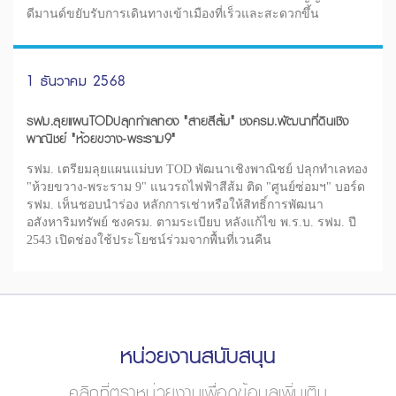
ดีมานด์ขยับรับการเดินทางเข้าเมืองที่เร็วและสะดวกขึ้น
1 ธันวาคม 2568
รฟม.ลุยแผนTODปลุกทำเลทอง "สายสีส้ม" ชงครม.พัฒนาที่ดินเชิง
พาณิชย์ "ห้วยขวาง-พระราม9"
รฟม. เตรียมลุยแผนแม่บท TOD พัฒนาเชิงพาณิชย์ ปลุกทำเลทอง
"ห้วยขวาง-พระราม 9" แนวรถไฟฟ้าสีส้ม ติด "ศูนย์ซ่อมฯ" บอร์ด
รฟม. เห็นชอบนำร่อง หลักการเช่าหรือให้สิทธิ์การพัฒนา
อสังหาริมทรัพย์ ชงครม. ตามระเบียบ หลังแก้ไข พ.ร.บ. รฟม. ปี
2543 เปิดช่องใช้ประโยชน์ร่วมจากพื้นที่เวนคืน
หน่วยงานสนับสนุน
คลิกที่ตราหน่วยงานเพื่อดูข้อมูลเพิ่มเติม