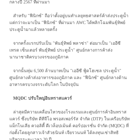
กลางปี 2567 ที่ผ่านมา
สำหรับ "ฟีนิกซ์" ถือว่าตั้งอยู่บนทำเลยุทธศาสตร์ค้าส่งประตูน้ำ
แต่กว่าจะมาเป็น "ฟีนิกซ์" ที่ผ่านมา AWC ได้พลิกโฉมพันธุ์ทิพย์
ประตูน้ำมาแล้วหลายครั้ง
จากครั้งแรกปรับเป็น "พันธุ์ทิพย์ พลาซ่า" ต่อมาเป็น "เออีซี
เทรด เซ็นเตอร์ พันธุ์ทิพย์ ประตูน้ำ" ศูนย์กลางการค้าส่ง
นานาชาติครบวงจรของภูมิภาค
จากนั้นทุ่ม 6,500 ล้านบาทเป็น "เออีซี ฟู้ดโฮเซล ประตูน้ำ"
ศูนย์กลางค้าส่งอาหารของภูมิภาค และ "ฟีนิกซ์" ศูนย์กลางด้าน
อาหารครบวงจรระดับโลก ในปัจจุบัน
MQDC ปรับใหญ่อินทราสแควร์
ล่าสุดมีความเคลื่อนไหวของโรงแรมและศูนย์การค้าอินทราส
แควร์ ซึ่งบริษัท ดีทีจีโอ พรอสเพอร์รัส จำกัด (DTP) ในเครือบริษัท
แม็กโนเลีย ควอลิตี้ ดีเวล็อปเม้นต์ คอร์ปอเรชั่น จำกัด (MQDC) ที่
ก่อตั้งโดยลูกสาวเจ้าสัวธนินท์ เจียรวนนท์ ได้ลงทุนเช่าสิทธิ
บริหารระยะเวลา 20 ปี