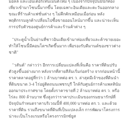
มอลล์ และเอ็นเตอร์เทนเมนต์ใหม่ ๆ เนื่องจากปัจจุบันมีนักท่อง
เที่ยวเข้ามาโซนนี้มากขึ้น โดยเฉพาะอินเดียและตะวันออกกลาง
ขณะที่ร้านค้าแฟชั่นต่าง ๆ ไม่คึกคักเหมือนเมื่อก่อน หลัง
พฤติกรรมลูกค้าเปลี่ยนไปซื้อขายออนไลน์มากขึ้น และน่าจะเห็น
การปรับตัวของศูนย์การค้าและร้านค้าต่าง ๆ
"ประตูน้ำเป็นย่านที่ชาวอินเดียเข้ามาท่องเที่ยวและค้าขายเยอะ
ทำให้โซนนี้มีคอนโดฯเกิดขึ้นมาก เพื่อรองรับดีมานด์ของชาวต่าง
ชาติ"
"วสันต์" กล่าวว่า อีกการเปลี่ยนแปลงที่เห็นคือ ราคาที่ดินปรับ
ตัวสูงขึ้นอย่างมาก หลังจากที่สายสีส้มเริ่มก่อสร้าง จากก่อนหน้านี้
ราคาตลาดอยู่ที่กว่า 1 ล้านบาทต่อ ตร.ว. ล่าสุดมีเจ้าของที่ดินนำ
ที่ดินขนาด 3-4 ไร่อยู่ติดถนนเพชรบุรี ใกล้กับศูนย์การค้าแพลทินัม
ออกมาประกาศขาย โดยตั้งราคาขายที่ 2 ล้านบาทต่อ ตร.ว. หรือ
ไร่ละ 800 ล้านบาท ซึ่งสูงกว่าราคาประเมินของกรมธนารักษ์ที่
ปัจจุบันกำหนดราคาบริเวณนี้ที่ 400,000 บาทต่อ ตร.ว. และด้วย
ราคาที่ดิน รวมถึงขนาดที่ดินที่เป็นแปลงเล็ก การพัฒนาโครงการ
น่าจะเป็นโรงแรมหรือโครงการมิกซ์ยูส