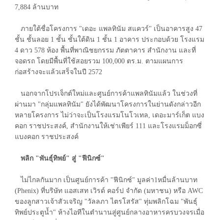
7,884 ล้านบาท
ภายใต้ชื่อโครงการ "เดอะ แพลทินัม สแควร์" เป็นอาคารสูง 47
ชั้น ชั้นลอย 1 ชั้น ชั้นใต้ดิน 1 ชั้น 1 อาคาร ประกอบด้วย โรงแรม
4 ดาว 578 ห้อง พื้นที่พาณิชยกรรม ภัตตาคาร สำนักงาน และที่
จอดรถ โดยมีพื้นที่ใช้สอยรวม 100,000 ตร.ม. ตามแผนการ
ก่อสร้างจะแล้วเสร็จในปี 2572
นอกจากโปรเจ็กต์ใหม่และศูนย์การค้าแพลทินัมแล้ว ในช่วงที่
ผ่านมา "กลุ่มแพลทินัม" ยังได้พัฒนาโครงการในย่านดังกล่าวอีก
หลายโครงการ ไม่ว่าจะเป็นโรงแรมโนโวเทล, เดอะมาร์เก็ต แบง
คอก ราชประสงค์, สำนักงานให้เช่าเพียร์ 111 และโรงแรมม็อกซี่
แบงคอก ราชประสงค์
พลิก "พันธุ์ทิพย์" สู่ "ฟีนิกซ์"
ไม่ไกลกันมาก เป็นศูนย์การค้า "ฟีนิกซ์" มูลค่า1หมื่นล้านบาท
(Phenix) ที่บริษัท แอสเสท เวิรด์ คอร์ป จำกัด (มหาชน) หรือ AWC
ของลูกสาวเจ้าสัวเจริญ "วัลลภา ไตรโสรัส" ทุ่มพลิกโฉม "พันธุ์
ทิพย์ประตูน้ำ" ห้างไอทีในตำนานสู่ศูนย์กลางอาหารครบวงจรเมื่อ