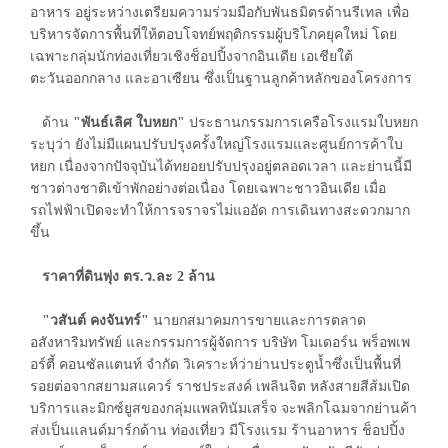
อาหาร อยู่ระหว่างเตรียมความร่วมมือกับพันธมิตรด้านรีเทล เพื่อ
บริหารจัดการพื้นที่ให้ตอบโจทย์พฤติกรรมผู้บริโภคยุคใหม่ โดย
เฉพาะกลุ่มนักท่องเที่ยวเชิงช็อปปิ้งจากอินเดีย เอเชียใต้
ตะวันออกกลาง และอาเซียน ซึ่งเป็นฐานลูกค้าหลักของโครงการ
ด้าน
"พันธ์เลิศ ใบหยก"
ประธานกรรมการเครือโรงแรมใบหยก
ระบุว่า ยังไม่มีแผนปรับปรุงครั้งใหญ่โรงแรมและศูนย์การค้าใบ
หยก เนื่องจากปัจจุบันได้ทยอยปรับปรุงอยู่ตลอดเวลา และย่านนี้มี
ชาวต่างชาติเข้าพักอย่างต่อเนื่อง โดยเฉพาะชาวอินเดีย เมื่อ
รถไฟฟ้าเปิดจะทำให้การจราจรไม่แออัด การเดินทางสะดวกมาก
ขึ้น
ราคาที่ดินพุ่ง ตร.ว.ละ 2 ล้าน
"วสันต์ คงจันทร์"
นายกสมาคมการขายและการตลาด
อสังหาริมทรัพย์ และกรรมการผู้จัดการ บริษัท โมเดอร์น พร็อพเพ
อร์ตี้ คอนซัลแตนท์ จำกัด วิเคราะห์ว่าย่านประตูน้ำซึ่งเป็นพื้นที่
รอยต่อจากสยามสแควร์ ราชประสงค์ เพลินจิต หลังสายสีส้มเปิด
บริการและมิกซ์ยูสของกลุ่มแพลทินัมเสร็จ จะพลิกโฉมจากย่านค้า
ส่งเป็นแลนด์มาร์กด้าน ท่องเที่ยว มีโรงแรม ร้านอาหาร ช็อปปิ้ง