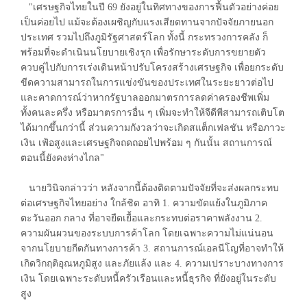
"เศรษฐกิจไทยในปี 69 ยังอยู่ในทิศทางของการฟื้นตัวอย่างค่อย
เป็นค่อยไป แม้จะต้องเผชิญกับแรงเสียดทานจากปัจจัยภายนอก
ประเทศ รวมไปถึงภูมิรัฐศาสตร์โลก ทั้งนี้ กระทรวงการคลัง ก็
พร้อมที่จะดำเนินนโยบายเชิงรุก เพื่อรักษาระดับการขยายตัว
ควบคู่ไปกับการเร่งเดินหน้าปรับโครงสร้างเศรษฐกิจ เพื่อยกระดับ
ขีดความสามารถในการแข่งขันของประเทศในระยะยาวต่อไป
และคาดการณ์ว่าหากรัฐบาลออกมาตรการลดค่าครองชีพเพิ่ม
ทั้งคนละครึ่ง หรือมาตรการอื่น ๆ เพิ่มจะทำให้จีดีพีสามารถเติบโต
ได้มากขึ้นกว่านี้ ส่วนความกังวลว่าจะเกิดสแต็กเฟลชัน หรือภาวะ
เงิน เฟ้อสูงและเศรษฐกิจถดถอยไปพร้อม ๆ กันนั้น สถานการณ์
ตอนนี้ยังคงห่างไกล"
นายวินิจกล่าวว่า หลังจากนี้ต้องติดตามปัจจัยที่จะส่งผลกระทบ
ต่อเศรษฐกิจไทยอย่าง ใกล้ชิด อาทิ 1. ความขัดแย้งในภูมิภาค
ตะวันออก กลาง ที่อาจยืดเยื้อและกระทบต่อราคาพลังงาน 2.
ความผันผวนของระบบการค้าโลก โดยเฉพาะความไม่แน่นอน
จากนโยบายกีดกันทางการค้า 3. สถานการณ์เอลนีโญที่อาจทำให้
เกิดวิกฤติอุณหภูมิสูง และภัยแล้ง และ 4. ความเปราะบางทางการ
เงิน โดยเฉพาะระดับหนี้ครัวเรือนและหนี้ธุรกิจ ที่ยังอยู่ในระดับ
สูง