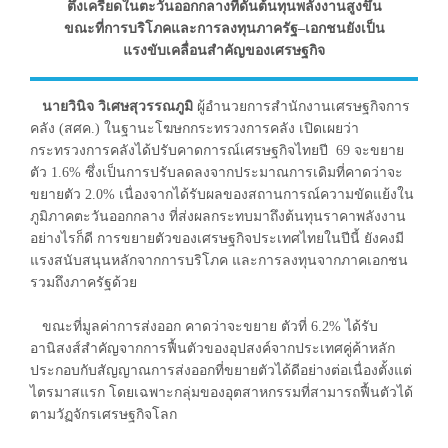
ตึงเครียดในตะวันออกกลางที่ดันต้นทุนพลังงานสูงขึ้น
ขณะที่การบริโภคและการลงทุนภาครัฐ–เอกชนยังเป็น
แรงขับเคลื่อนสำคัญของเศรษฐกิจ
นายวินิจ วิเศษสุวรรณภูมิ
ผู้อำนวยการสำนักงานเศรษฐกิจการ
คลัง (สศค.) ในฐานะโฆษกกระทรวงการคลัง เปิดเผยว่า
กระทรวงการคลังได้ปรับคาดการณ์เศรษฐกิจไทยปี 69 จะขยาย
ตัว 1.6% ซึ่งเป็นการปรับลดลงจากประมาณการเดิมที่คาดว่าจะ
ขยายตัว 2.0% เนื่องจากได้รับผลของสถานการณ์ความขัดแย้งใน
ภูมิภาคตะวันออกกลาง ที่ส่งผลกระทบมาถึงต้นทุนราคาพลังงาน
อย่างไรก็ดี การขยายตัวของเศรษฐกิจประเทศไทยในปีนี้ ยังคงมี
แรงสนับสนุนหลักจากการบริโภค และการลงทุนจากภาคเอกชน
รวมถึงภาครัฐด้วย
ขณะที่มูลค่าการส่งออก คาดว่าจะขยาย ตัวที่ 6.2% ได้รับ
อานิสงส์สำคัญจากการฟื้นตัวของอุปสงค์จากประเทศคู่ค้าหลัก
ประกอบกับสัญญาณการส่งออกที่ขยายตัวได้ดีอย่างต่อเนื่องตั้งแต่
ไตรมาสแรก โดยเฉพาะกลุ่มของอุตสาหกรรมที่สามารถฟื้นตัวได้
ตามวัฏจักรเศรษฐกิจโลก