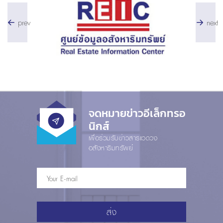
prev
next
จดหมายข่าวอีเล็กทรอ
นิกส์
เพื่อร่วมรับข่าวสารแวดวง
อสังหาริมทรัพย์
ส่ง