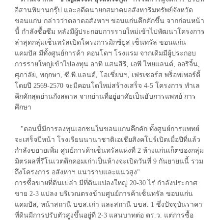
อีสานพิมานกรุ๊ป และอดีตนายกสมาคมอสังหาริมทรัพย์จังหวัด
ขอนแก่น กล่าวว่าตลาดอสังหาฯ ขอนแก่นคึกคักขึ้น จากก่อนหน้า
นี้ กำลังซื้อซึม หลังมีผู้ประกอบการรายใหม่เข้าไปพัฒนาโครงการ
ล่าสุดกลุ่มเซ็นทรัลเปิดโครงการมิกซ์ยูส เซ็นทรัล ขอนแก่น
แคมปัส มีทั้งศูนย์การค้า คอนโดฯ โรงแรม จากเดิมมีผู้ประกอบ
การรายใหญ่เข้าไปลงทุน อาทิ แสนสิริ, เอพี ไทยแลนด์, ออริจิ้น,
ศุภาลัย, พฤกษา, ซี.พี.แลนด์, โอเชี่ยนฯ, เฟรเซอร์ส พร็อพเพอร์ตี้
โดยปี 2569-2570 จะมีคอนโดใหม่สร้างเสร็จ 4-5 โครงการ ทำเล
คึกคักสุดย่านกังสดาล จากย่านที่อยู่อาศัยเป็นฮับการแพทย์ การ
ศึกษา
"ตอนนี้มีการลงทุนเอกชนในขอนแก่นคึกคัก ทั้งศูนย์การแพทย์
จะเสร็จปีหน้า โรงเรียนนานาชาติเอเชียสิงคโปร์เปิดเมื่อปีที่แล้ว
กำลังขยายเพิ่ม ศูนย์การค้าเซ็นทรัลแห่งที่ 2 ห้างแก่นเก็ตของกลุ่ม
มิตรผลที่รีโนเวตตึกคอมเก่าเป็นห้างจะเปิดวันที่ 9 กันยายนนี้ รวม
ถึงโครงการ อสังหาฯ แนวราบและแนวสูง"
การซื้อขายที่ดินเปล่า มีที่ดินแปลงใหญ่ 20-30 ไร่ กำลังประกาศ
ขาย 2-3 แปลง บริเวณตรงข้ามศูนย์การค้าเซ็นทรัล ขอนแก่น
แคมปัส, หน้าสถานี บขส.เก่า และสถานี บขส. 1 ซึ่งปัจจุบันราคา
ที่ดินมีการปรับตัวสูงขึ้นอยู่ที่ 2-3 แสนบาทต่อ ตร.ว. แต่การซื้อ