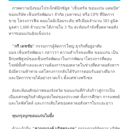
ภาพความปังของโปรเจ็กต์มิกซ์ยูส "เซ็นทรัล ขอนแก่น แคมปัส"
ของบริษัท เซ็นทรัลพัฒนา จำกัด (มหาชน) หรือ CPN ที่ปิดการ
ขาย โครงการฟีล คอนโดมิเนียมระดับ พรีเมี่ยมจำนวน 583 ยูนิต
มูลค่า 1,600 ล้านบาท ได้ภายใน 3 วัน สะท้อนกำลังซื้อตลาดอสัง
หาฯขอนแก่นยังแข็งแรง
"กรี เดชชัย"
กรรมการผู้จัดการใหญ่ ธุรกิจที่อยู่อาศัย
บมจ.เซ็นทรัลพัฒนา กล่าวว่า ความสำเร็จของฟีล ขอนแก่น เป็น
อีกบทพิสูจน์ของเซ็นทรัลพัฒนาในการพัฒนาโครงการที่ตอบ
โจทย์ทั้งทำเลและความต้องการของตลาดในช่วงที่ตลาดอสังหาฯ
ยังมีความท้าทาย แต่โครงการกลับได้รับการตอบรับอย่างดีมาก
และปิดการขายได้อย่างรวดเร็ว ตั้งแต่ช่วงพรีเซล
ยังสะท้อนศักยภาพของจังหวัด ขอนแก่นที่กำลังก้าวสู่การเป็น
เมืองเศรษฐกิจสำคัญแห่งใหม่ของประเทศ ทั้งการศึกษา การแพทย์
และไลฟ์สไตล์ และการเติบโตของตลาดอสังหาฯในระยะยาว
ทุนกรุงบุกขอนแก่นไม่ยั้ง
ด้านเจ้าถิ่น
"ชาญณรงค์ บุริสตระกูล"
กรรมการผู้จัดการ บริษัท