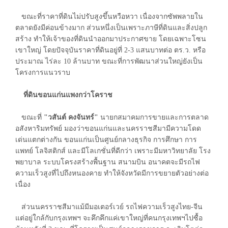
ขณะที่ราคาที่ดินไม่ปรับสูงขึ้นหวือหวา เนื่องจากซัพพลายใน
ตลาดยังมีค่อนข้างมาก ส่วนหนึ่งเป็นเพราะภาษีที่ดินและสิ่งปลูก
สร้าง ทำให้เจ้าของที่ดินนำออกมาประกาศขาย โดยเฉพาะโซน
เขาใหญ่ โดยปัจจุบันราคาที่ดินอยู่ที่ 2-3 แสนบาทต่อ ตร.ว. หรือ
ประมาณ ไร่ละ 10 ล้านบาท ขณะที่การพัฒนาส่วนใหญ่ยังเป็น
โครงการแนวราบ
ที่ดินขอนแก่นแพงกว่าโคราช
ขณะที่
"วสันต์ คงจันทร์"
นายกสมาคมการขายและการตลาด
อสังหาริมทรัพย์ มองว่าขอนแก่นและนครราชสีมามีความโดด
เด่นแตกต่างกัน ขอนแก่นเป็นศูนย์กลางธุรกิจ การศึกษา การ
แพทย์ โลจิสติกส์ และมีโลเกชั่นที่ดีกว่า เพราะมีมหาวิทยาลัย โรง
พยาบาล ระบบโครงสร้างพื้นฐาน สนามบิน อนาคตจะมีรถไฟ
ความเร็วสูงที่ไปถึงหนองคาย ทำให้จังหวัดมีการขยายตัวอย่างต่อ
เนื่อง
ส่วนนครราชสีมาแม้มีมอเตอร์เวย์ รถไฟความเร็วสูงไทย-จีน
แต่อยู่ใกล้กับกรุงเทพฯ จะคึกคึกแค่เขาใหญ่ที่คนกรุงเทพฯไปซื้อ