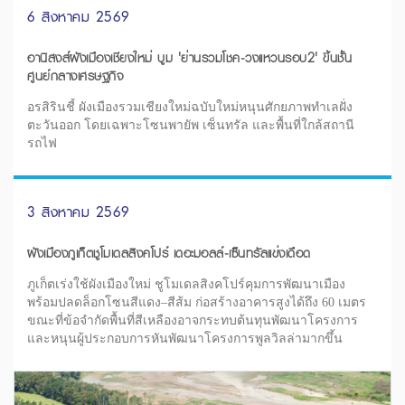
6 สิงหาคม 2569
อานิสงส์ผังเมืองเชียงใหม่ บูม 'ย่านรวมโชค-วงแหวนรอบ2' ขึ้นชั้น
ศูนย์กลางเศรษฐกิจ
อรสิรินชี้ ผังเมืองรวมเชียงใหม่ฉบับใหม่หนุนศักยภาพทำเลฝั่ง
ตะวันออก โดยเฉพาะโซนพายัพ เซ็นทรัล และพื้นที่ใกล้สถานี
รถไฟ
3 สิงหาคม 2569
ผังเมืองภูเก็ตชูโมเดลสิงคโปร์ เดอะมอลล์-เซ็นทรัลแข่งเดือด
ภูเก็ตเร่งใช้ผังเมืองใหม่ ชูโมเดลสิงคโปร์คุมการพัฒนาเมือง
พร้อมปลดล็อกโซนสีแดง–สีส้ม ก่อสร้างอาคารสูงได้ถึง 60 เมตร
ขณะที่ข้อจำกัดพื้นที่สีเหลืองอาจกระทบต้นทุนพัฒนาโครงการ
และหนุนผู้ประกอบการหันพัฒนาโครงการพูลวิลล่ามากขึ้น