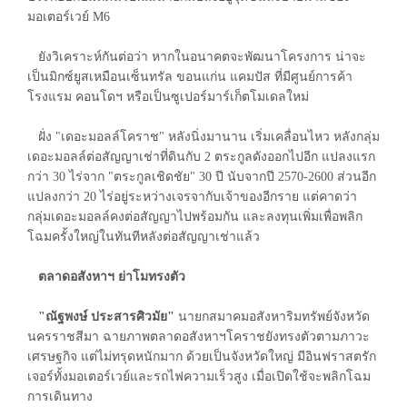
มอเตอร์เวย์ M6
ยังวิเคราะห์กันต่อว่า หากในอนาคตจะพัฒนาโครงการ น่าจะ
เป็นมิกซ์ยูสเหมือนเซ็นทรัล ขอนแก่น แคมปัส ที่มีศูนย์การค้า
โรงแรม คอนโดฯ หรือเป็นซูเปอร์มาร์เก็ตโมเดลใหม่
ฝั่ง "เดอะมอลล์โคราช" หลังนิ่งมานาน เริ่มเคลื่อนไหว หลังกลุ่ม
เดอะมอลล์ต่อสัญญาเช่าที่ดินกับ 2 ตระกูลดังออกไปอีก แปลงแรก
กว่า 30 ไร่จาก "ตระกูลเชิดชัย" 30 ปี นับจากปี 2570-2600 ส่วนอีก
แปลงกว่า 20 ไร่อยู่ระหว่างเจรจากับเจ้าของอีกราย แต่คาดว่า
กลุ่มเดอะมอลล์คงต่อสัญญาไปพร้อมกัน และลงทุนเพิ่มเพื่อพลิก
โฉมครั้งใหญ่ในทันทีหลังต่อสัญญาเช่าแล้ว
ตลาดอสังหาฯ ย่าโมทรงตัว
"ณัฐพงษ์ ประสารศิวมัย"
นายกสมาคมอสังหาริมทรัพย์จังหวัด
นครราชสีมา ฉายภาพตลาดอสังหาฯโคราชยังทรงตัวตามภาวะ
เศรษฐกิจ แต่ไม่ทรุดหนักมาก ด้วยเป็นจังหวัดใหญ่ มีอินฟราสตรัก
เจอร์ทั้งมอเตอร์เวย์และรถไฟความเร็วสูง เมื่อเปิดใช้จะพลิกโฉม
การเดินทาง