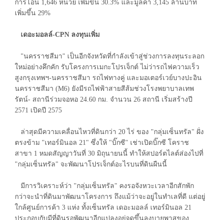
การโอน 1,646 หน่วย เพิ่มขึ้น 30.3% และมูลค่า 3,145 ล้านบาท
เพิ่มขึ้น 29%
เดอะมอลล์-CPN ลงทุนเพิ่ม
"นครราชสีมา" เป็นอีกจังหวัดที่กำลังเข้าสู่ช่วงการลงทุนระลอก
ใหม่อย่างคึกคัก รับโครงการเมกะโปรเจ็กต์ ไม่ว่ารถไฟความเร็ว
สูงกรุงเทพฯ-นครราชสีมา รถไฟทางคู่ และมอเตอร์เวย์บางปะอิน
นครราชสีมา (M6) ยังมีรถไฟฟ้าสายสีส้มช่วงโรงพยาบาลเทพ
รัตน์- สถานีร่วมจอหอ 24.60 กม. จำนวน 26 สถานี เริ่มสร้างปี
2571 เปิดปี 2575
ล่าสุดมีความเคลื่อนไหวที่ดินกว่า 20 ไร่ ของ "กลุ่มเซ็นทรัล" ฝั่ง
ตรงข้าม "เทอร์มินอล 21" ซึ่งให้ "บิ๊กซี" เช่าเปิดบิ๊กซี โคราช
สาขา 1 หมดสัญญาวันที่ 30 มิถุนายนนี้ ทำให้สปอร์ตไลต์ส่องไปที่
"กลุ่มเซ็นทรัล" จะพัฒนาโปรเจ็กต์อะไรบนที่ดินผืนนี้
มีการวิเคราะห์ว่า "กลุ่มเซ็นทรัล" คงรอจังหวะเวลาอีกสักพัก
กว่าจะนำที่ดินมาพัฒนาโครงการ ถึงแม้ว่าจะอยู่ในทำเลที่ดี แต่อยู่
ใกล้ศูนย์การค้า 3 แห่ง ทั้งเซ็นทรัล เดอะมอลล์ เทอร์มินอล 21
ประกอบกับมีที่ดินรอพัฒนาอีกแปลงอยู่จุดขึ้นลงบายพาสของ