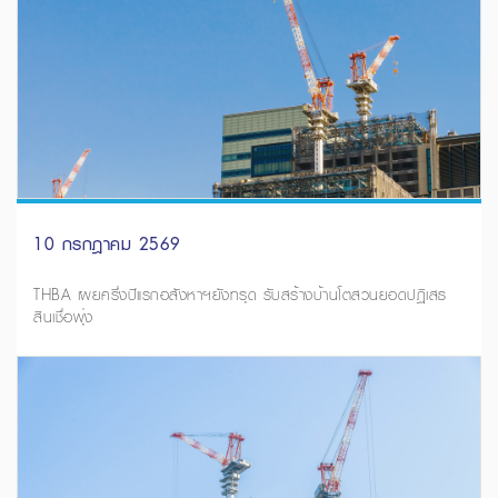
10 กรกฎาคม 2569
THBA เผยครึ่งปีแรกอสังหาฯยังทรุด รับสร้างบ้านโตสวนยอดปฏิเสธ
สินเชื่อพุ่ง