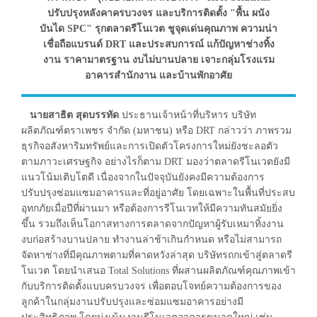
ปรับปรุงหลังคาครบวงจร และบริการติดตั้ง "พื้น ผนัง
บันได SPC" รุกตลาดรีโนเวต ชูจุดเด่นคุณภาพ ความน่า
เชื่อถือแบรนด์ DRT และประสบการณ์ แก้ปัญหาช่างทิ้ง
งาน ราคามาตรฐาน งบไม่บานปลาย เจาะกลุ่มโรงแรม
อาคารสำนักงาน และบ้านพักอาศัย
นายสาธิต สุดบรรทัด
ประธานเจ้าหน้าที่บริหาร บริษัท
ผลิตภัณฑ์ตราเพชร จำกัด (มหาชน) หรือ DRT กล่าวว่า ภาพรวม
ธุรกิจอสังหาริมทรัพย์และการเปิดตัวโครงการใหม่ยังชะลอตัว
ตามภาวะเศรษฐกิจ อย่างไรก็ตาม DRT มองว่าตลาดรีโนเวตยังมี
แนวโน้มเติบโตดี เนื่องจากในปัจจุบันยังคงมีความต้องการ
ปรับปรุงซ่อมแซมอาคารและที่อยู่อาศัย โดยเฉพาะในพื้นที่ประสบ
อุทกภัยเมื่อปีที่ผ่านมา หรือต้องการรีโนเวทให้มีความทันสมัยยิ่ง
ขึ้น รวมถึงเห็นโอกาสทางการตลาดจากปัญหาผู้รับเหมาทิ้งงาน
งบก่อสร้างบานปลาย ทำงานล่าช้าเกินกำหนด หรือไม่สามารถ
จัดหาช่างที่มีคุณภาพตามที่คาดหวังล่าสุด บริษัทรถกเข้าสู่ตลาดรี
โนเวต โดยนำเสนอ Total Solutions ที่ผสานผลิตภัณฑ์คุณภาพเข้า
กับบริการติดตั้งแบบครบวงจร เพื่อตอบโจทย์ความต้องการของ
ลูกค้าในกลุ่มงานปรับปรุงและซ่อมแซมอาคารอย่างมี