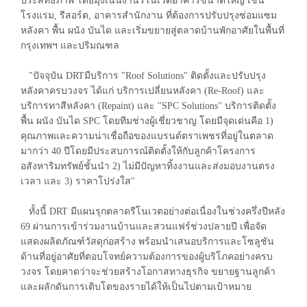
ประสิทธิภาพ โดยมุ่งเน้นงานรีโนเวตอาคารขนาดใหญ่ เช่น
โรงแรม, รีสอร์ต, อาคารสำนักงาน ที่ต้องการปรับปรุงซ่อมแซม
หลังคา พื้น ผนัง บันได และเริ่มขยายสู่ตลาดบ้านพักอาศัยในพื้นที่
กรุงเทพฯ และปริมณฑล
"ปัจจุบัน DRTมีบริการ "Roof Solutions" ติดตั้งและปรับปรุง
หลังคาครบวงจร ได้แก่ บริการเปลี่ยนหลังคา (Re-Roof) และ
บริการทาสีหลังคา (Repaint) และ "SPC Solutions" บริการติดตั้ง
พื้น ผนัง บันได SPC โดยทีมช่างผู้เชี่ยวชาญ โดยมีจุดเด่นคือ 1)
คุณภาพและความน่าเชื่อถือของแบรนด์ตราเพชรที่อยู่ในตลาด
มากว่า 40 ปีโดยมีประสบการณ์ติดตั้งให้กับลูกค้าโครงการ
อสังหาริมทรัพย์ชั้นนำ 2) ไม่มีปัญหาทิ้งงานและส่งมอบงานตรง
เวลา และ 3) ราคาโปร่งใส"
ทั้งนี้ DRT มีแผนรุกตลาดรีโนเวตอย่างต่อเนื่องในช่วงครึ่งปีหลัง
69 ผ่านการเข้าร่วมงานบ้านและสวนแฟร์ช่วงปลายปี เพื่อจัด
แสดงผลิตภัณฑ์วัสดุก่อสร้าง พร้อมนำเสนอบริการและโซลูชัน
ด้านที่อยู่อาศัยที่ตอบโจทย์ความต้องการของผู้บริโภคอย่างครบ
วงจร โดยคาดว่าจะช่วยสร้างโอกาสทางธุรกิจ ขยายฐานลูกค้า
และผลักดันการเติบโตของรายได้ให้เป็นไปตามเป้าหมาย