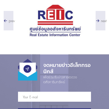
prev
next
จดหมายข่าวอีเล็กทรอ
นิกส์
เพื่อร่วมรับข่าวสารแวดวง
อสังหาริมทรัพย์