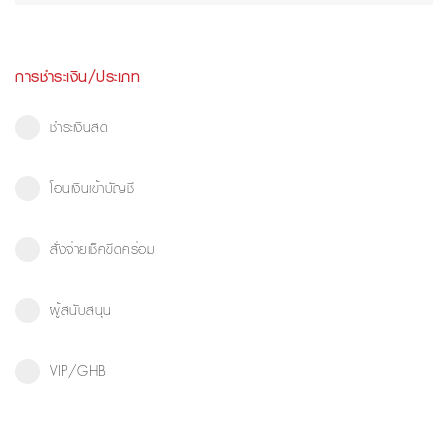
การชำระเงิน/ประเภท
ชำระเงินสด
โอนเงินเข้าบัญชี
สั่งจ่ายเช็คขีดคร่อม
ผู้สนับสนุน
VIP/GHB