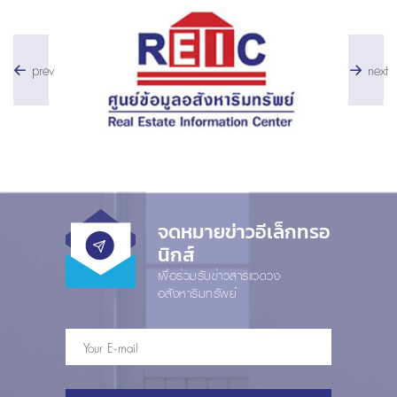
prev
next
จดหมายข่าวอีเล็กทรอ
นิกส์
เพื่อร่วมรับข่าวสารแวดวง
อสังหาริมทรัพย์