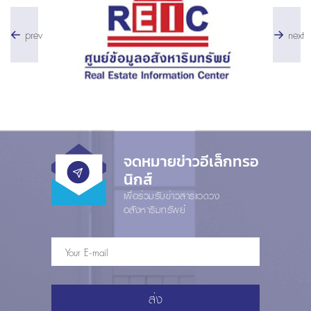
prev
next
จดหมายข่าวอีเล็กทรอ
นิกส์
เพื่อร่วมรับข่าวสารแวดวง
อสังหาริมทรัพย์
ส่ง