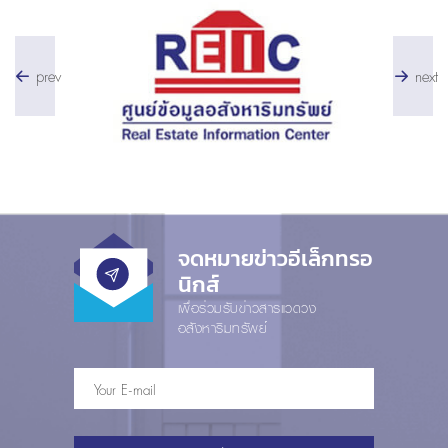
prev
next
จดหมายข่าวอีเล็กทรอ
นิกส์
เพื่อร่วมรับข่าวสารแวดวง
อสังหาริมทรัพย์