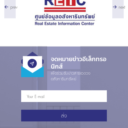
prev
next
จดหมายข่าวอีเล็กทรอ
นิกส์
เพื่อร่วมรับข่าวสารแวดวง
อสังหาริมทรัพย์
ส่ง