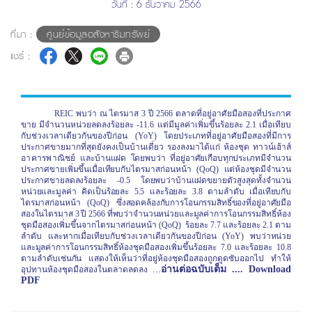
วันที่ : 6 ธันวาคม 2566
ที่มา :
ศูนย์ข้อมูลอสังหาริมทรัพย์
แชร์ :
REIC พบว่า ณ ไตรมาส 3 ปี 2566 ตลาดที่อยู่อาศัยมือสองที่ประกาศ
ขาย มีจำนวนหน่วยลดลงร้อยละ -11.6 แต่มีมูลค่าเพิ่มขึ้นร้อยละ 2.1 เมื่อเทียบ
กับช่วงเวลาเดียวกันของปีก่อน (YoY) โดยประเภทที่อยู่อาศัยมือสองที่มีการ
ประกาศขายมากที่สุดยังคงเป็นบ้านเดี่ยว รองลงมาได้แก่ ห้องชุด ทาวน์เฮ้าส์
อาคารพาณิชย์
และบ้านแฝด โดยพบว่า ที่อยู่อาศัยเกือบทุกประเภทมีจำนวน
ประกาศขายเพิ่มขึ้นเมื่อเทียบกับ
ไตรมาสก่อนหน้า (QoQ)
แต่ห้องชุดมีจำนวน
ประกาศขายลดลงร้อยละ -
0.5 โดยพบว่าบ้านแฝดขยายตัวสูงสุดทั้งจำนวน
หน่วยและมูลค่า คิดเป็นร้อยละ 5.5 และร้อยละ 3.8 ตามลำดับ เมื่อเทียบกับ
ไตรมาสก่อนหน้า
(QoQ)
ซึ่งสอดคล้องกับการโอนกรรมสิทธิ์ของที่อยู่อาศัยมือ
สองในไตรมาส
3 ปี 2566 ที่พบว่าจำนวนหน่วยและมูลค่า
การโอนกรรมสิทธิ์ห้อง
ชุดมือสองเพิ่มขึ้นจากไตรมาสก่อนหน้า (QoQ) ร้อยละ 7.7 และร้อยละ 2.1 ตาม
ลำดับ และหากเมื่อเทียบกับช่วงเวลาเดียวกันของปีก่อน (YoY) พบว่า
หน่วย
และมูลค่า
การโอนกรรมสิทธิ์ห้องชุดมือสองเพิ่มขึ้นร้อยละ 7.0 และร้อยละ 10.8
ตามลำดับ
เช่นกัน
แสดงให้เห็นว่าที่อยู่ห้องชุดมือสองถูกดูดซับออกไป ทำให้
...
อ่านต่อฉบับเต็ม .... Download
อุปทานห้องชุดมือสองในตลาดลดลง
PDF