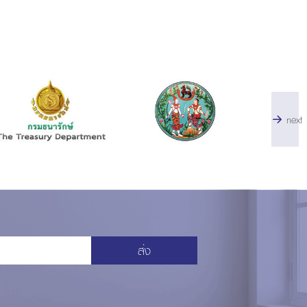
next
ส่ง