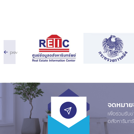
prev
จดหมายข่
เพื่อร่วมรับ
อสังหาริมทร