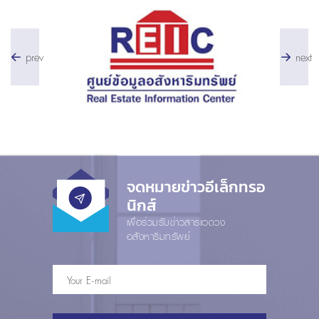
prev
next
จดหมายข่าวอีเล็กทรอ
นิกส์
เพื่อร่วมรับข่าวสารแวดวง
อสังหาริมทรัพย์