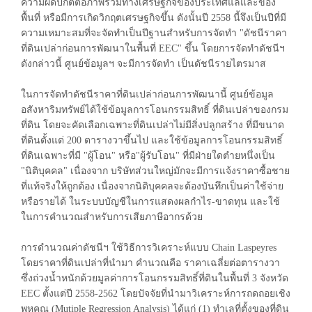
ความผิดปกติต่อภาพรวมทางเศรษฐกิจของประเทศแลและของ
พื้นที่ หรือมีการเกิดวิกฤตเศรษฐกิจขึ้น ดังนั้นปี 2558 นี้จึงเป็นปีที่มี
ความเหมาะสมที่จะจัดทำเป็นปีฐานสำหรับการจัดทำ "ดัชนีราคา
ที่ดินเปล่าก่อนการพัฒนาในพื้นที่ EEC" ขึ้น โดยการจัดทำดัชนีฯ
ดังกล่าวนี้ ศูนย์ข้อมูลฯ จะมีการจัดทำ เป็นดัชนีรายไตรมาส
ในการจัดทำดัชนีราคาที่ดินเปล่าก่อนการพัฒนานี้ ศูนย์ข้อมูล
อสังหาริมทรัพย์ได้ใช้ข้อมูลการโอนกรรมสิทธิ์ ที่ดินเปล่าของกรม
ที่ดิน โดยจะคัดเลือกเฉพาะที่ดินเปล่าไม่มีสิ่งปลูกสร้าง ที่มีขนาด
ที่ดินตั้งแต่ 200 ตารางวาขึ้นไป และใช้ข้อมูลการโอนกรรมสิทธิ์
ที่ดินเฉพาะที่มี "ผู้โอน" หรือ"ผู้รับโอน" ที่มีฝ่ายใดตำยหนึ่งเป็น
"นิติบุคคล" เนื่องจาก บริษัทส่วนใหญ่มักจะมีการแจ้งราคาซื้อชาย
ที่แท้จริงให้ถูกต้อง เนื่องจากนิติบุคคลจะต้องบันทึกเป็นค่าใช้จ่าย
หรือรายได้ ในระบบบัญชีในการแสดงผลกำไร-ขาดทุน และใช้
ในการคำนวณสำหรับการเสียภาษีอากรด้วย
การดำนวณค่าดัชนีฯ ใช้วิธีการวิเคราะห์แบบ Chain Laspeyres
โดยราคาที่ดินเปล่าที่นำมา คำนวณคือ ราคาเฉลี่ยต่อตารางวา
ซึ่งถ่วงน้ำหนักด้วยมูลค่าการโอนกรรมสิทธิ์ที่ดินในพื้นที่ 3 จังหวัด
EEC ตั้งแต่ปี 2558-2562 โดยปัจจัยที่นำมาวิเคราะห์การถดถอยเชิง
พหุคูณ (Mutiple Regression Analysis) ได้แก่ (1) ทำเลที่ตั้งของที่ดิน