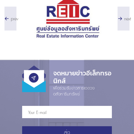
prev
next
จดหมายข่าวอีเล็กทรอ
นิกส์
เพื่อร่วมรับข่าวสารแวดวง
อสังหาริมทรัพย์
ส่ง