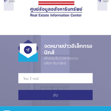
prev
next
จดหมายข่าวอีเล็กทรอ
นิกส์
เพื่อร่วมรับข่าวสารแวดวง
อสังหาริมทรัพย์
ส่ง