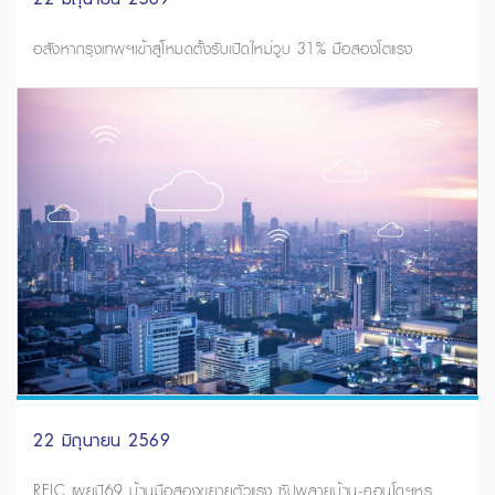
อสังหากรุงเทพฯเข้าสู่โหมดตั้งรับเปิดใหม่วูบ 31% มือสองโตแรง
22 มิถุนายน 2569
REIC เผยปี69 บ้านมือสองขยายตัวแรง ซัปพลายบ้าน-คอนโดฯหรู