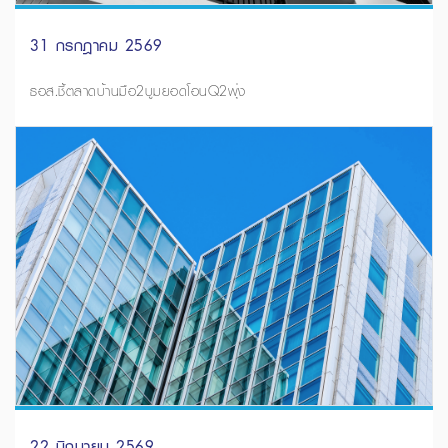
31 กรกฎาคม 2569
ธอส.ชี้ตลาดบ้านมือ2บูมยอดโอนQ2พุ่ง
22 มิถุนายน 2569