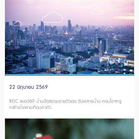
22 มิถุนายน 2569
REIC เผยปี69 บ้านมือสองขยายตัวแรง ซัปพลายบ้าน-คอนโดฯหรู
ทะลักเข้าตลาดเกือบเท่าตัว