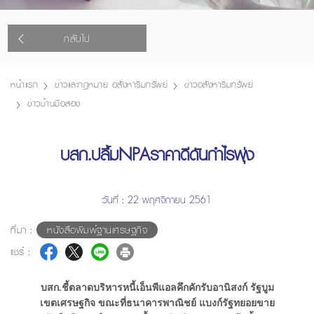
กลับไป
หน้าแรก
ข่าวและกฎหมาย อสังหาริมทรัพย์
ข่าวอสังหาริมทรัพย์
ข่าวบ้านมือสอง
บสก.ปลื้มNPAราคาดีดันกำไรพุ่ง
วันที่ : 22 พฤศจิกายน 2561
ที่มา :
หนังสือพิมพ์ฐานเศรษฐกิจ
แชร์ :
บสก.ชี้ตลาดบริหารหนี้เอ็นพีแอลคึกคักรับอานิสงก์ รัฐบูม
เขตเศรษฐกิจ ขณะที่ธนาคารพาณิชย์ แบงก์รัฐทยอยขาย