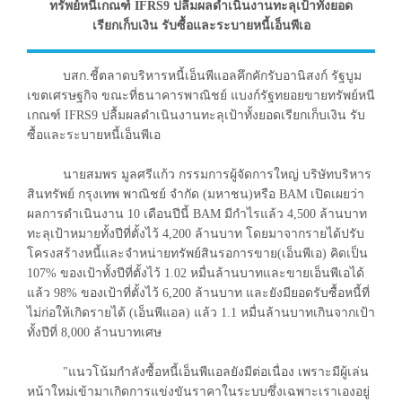
ทรัพย์หนีเกณฑ์ IFRS9 ปลื้มผลดำเนินงานทะลุเป้าทั้งยอด
เรียกเก็บเงิน รับซื้อและระบายหนี้เอ็นพีเอ
บสก.ชี้ตลาดบริหารหนี้เอ็นพีแอลคึกคักรับอานิสงก์ รัฐบูม
เขตเศรษฐกิจ ขณะที่ธนาคารพาณิชย์ แบงก์รัฐทยอยขายทรัพย์หนี
เกณฑ์ IFRS9 ปลื้มผลดำเนินงานทะลุเป้าทั้งยอดเรียกเก็บเงิน รับ
ซื้อและระบายหนี้เอ็นพีเอ
นายสมพร มูลศรีแก้ว กรรมการผู้จัดการใหญ่ บริษัทบริหาร
สินทรัพย์ กรุงเทพ พาณิชย์ จำกัด (มหาชน)หรือ BAM เปิดเผยว่า
ผลการดำเนินงาน 10 เดือนปีนี้ BAM มีกำไรแล้ว 4,500 ล้านบาท
ทะลุเป้าหมายทั้งปีที่ตั้งไว้ 4,200 ล้านบาท โดยมาจากรายได้ปรับ
โครงสร้างหนี้และจำหน่ายทรัพย์สินรอการขาย(เอ็นพีเอ) คิดเป็น
107% ของเป้าทั้งปีที่ตั้งไว้ 1.02 หมื่นล้านบาทและขายเอ็นพีเอได้
แล้ว 98% ของเป้าที่ตั้งไว้ 6,200 ล้านบาท และยังมียอดรับซื้อหนี้ที่
ไม่ก่อให้เกิดรายได้ (เอ็นพีแอล) แล้ว 1.1 หมื่นล้านบาทเกินจากเป้า
ทั้งปีที่ 8,000 ล้านบาทเศษ
"แนวโน้มกำลังซื้อหนี้เอ็นพีแอลยังมีต่อเนื่อง เพราะมีผู้เล่น
หน้าใหม่เข้ามาเกิดการแข่งขันราคาในระบบซึ่งเฉพาะเราเองอยู่