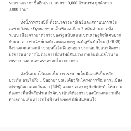
ระหว่างเจรจาซื้ออีกประมาณกว่า 9,000 ล้านบาท ลูกค้ากว่า
3,000 ราย"
ทั้งนี้ภาพรวมปีนี้ ทั้งธนาคารพาณิชย์และสถาบันการเงิน
เฉพาะกิจของรัฐทยอยขายเอ็นพีแอลเกือบ 7 หมื่นล้านบาททั้ง
ระบบ เนื่องจากมาตรการของรัฐสนับสนุนเขตเศรษฐกิจพิเศษบวก
กับธนาคารพาณิชย์เองกังวลต่อมาตรฐานบัญชีฉบับใหม่ (IFRR9)
จึงวางแผนล่วงหน้าขายหนี้เอ็นพีแอลออก ประกอบกับแนวคิดการ
บริการธนาคารไม่ต้องการถือทรัพย์สินประเภทเอ็นพีแอลไว้นาน
เพราะบางส่วนอาจราคาตกในระยะยาว
ดังนั้นแนวโน้มจะเห็นการเร่งขายเอ็นพีแอลที่เป็นหลัก
ประกัน อายุไม่ถึง 1 ปีออกมาขณะเดียวกันโครงการพัฒนาระเบียง
เศรษฐกิจภาคตะวันออก (อีอีซี) และเขตเศรษฐกิจพิเศษทำให้ความ
ต้องการพื้นที่หรือทำเลสำคัญๆ เป็นที่ต้องการของนักลงทุนรวมถึง
ทำเลตามเส้นทางรถไฟฟ้าหรือเขตซีบีดีเป็นที่สนใจ