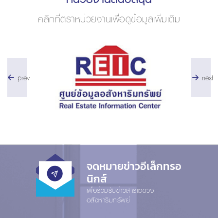
คลิกที่ตราหน่วยงานเพื่อดูข้อมูลเพิ่มเติม
prev
next
จดหมายข่าวอีเล็กทรอ
นิกส์
เพื่อร่วมรับข่าวสารแวดวง
อสังหาริมทรัพย์