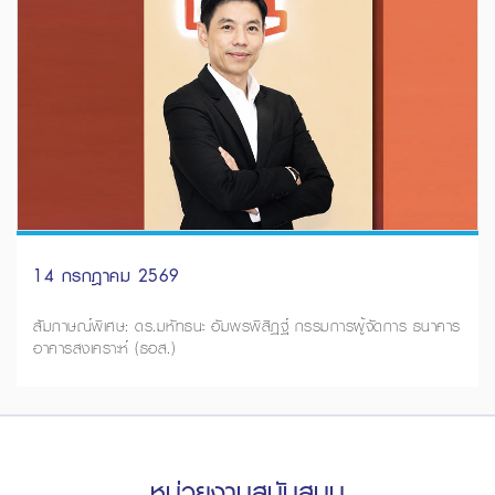
14 กรกฎาคม 2569
สัมภาษณ์พิเศษ: ดร.มหัทธนะ อัมพรพิสิฏฐ์ กรรมการผู้จัดการ ธนาคาร
อาคารสงเคราะห์ (ธอส.)
หน่วยงานสนับสนุน