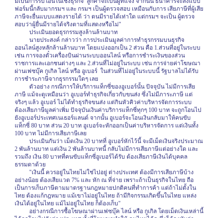
มีเป็นการรับโอนในเชิงธุรกิจ
ลูกค้าจะเป็นผู้ที่แจ้ง จากนั้น ธนาคารจะส่งแบบ
ฟอร์มนี้กลับมากรมฯ และ กรมฯ เป็นผู้ตรวจสอบ เหมือนกับการ เสียภาษีที่ผู้เสีย
ภาษีจะยื่นแบบแสดงรายได้ ว่า ตนมีรายได้เท่าใด แต่กรมฯ จะเป็น ผู้ตรวจ
สอบว่าผู้ยื่นมีรายได้จริงตามที่แสดงหรือไม่"
ประเมินยอดธุรกรรมสูงล้านล้านบาท
นายประสงค์ กล่าวว่า การประเมินมูลค่าการทำธุรกรรมบนธุรกิจ
ออนไลน์สูงหลักล้านล้านบาท โดยแบ่งออกเป็น 2 ส่วน คือ 1.ส่วนที่อยู่ในระบบ
เช่น การจองตั๋วเครื่องบินผ่านระบบออนไลน์ หรือการชำระเงินของส่วน
ราชการและเอกชนต่างๆ และ 2.ส่วนที่ไม่อยู่ในระบบ เช่น การจ่ายค่าโฆษณา
ผ่านเฟซบุ๊ค กูเกิล ไลน์ หรือ อูเบอร์
ในส่วนที่ไม่อยู่ในระบบนี้ รัฐบาลไม่ได้รับ
การชำระภาษีจากธุรกรรมใดๆ เลย
ตัวอย่าง กรณีการให้บริการแท็กซี่ของอูเบอร์นั้น ปัจจุบัน ไม่มีการเสีย
ภาษี แม้จะดูเหมือนว่า อูเบอร์ทำธุรกิจเกี่ยวกับขนส่ง ซึ่งไม่มีภาระภาษี แต่
จริงๆ แล้ว อูเบอร์ ไม่ได้ทำธุรกิจขนส่ง แต่กินหัวคิวค่าบริหารจัดการระบบ
ต้องเสียภาษีมูลค่าเพิ่ม ปัจจุบันเงินค่าบริการแท็กซี่ทุกๆ 100 บาท จะถูกโอนไป
ยังอูเบอร์ประเทศเนเธอร์แลนด์ จากนั้น อูเบอร์จะโอนเงินกลับมาให้คนขับ
แท็กซี่ 80 บาท ส่วน 20 บาท อูเบอร์จะหักออกเป็นค่าบริหารจัดการ แต่เงินทั้ง
100 บาท ไม่มีการเสียภาษีเลย
ประเมินกันว่า เม็ดเงิน 20 บาทที่ อูเบอร์หักไว้นี้ จะมีเม็ดเงินจริงประมาณ
2 พันล้านบาท แต่เงิน 2 พันล้านบาทนี้ กลับไม่มีการเสียภาษีแต่อย่างใด และ
รวมถึง เงิน 80 บาทที่คนขับแท็กซี่อูเบอร์ได้รับ ต้องเสียภาษีเงินได้บุคคล
ธรรมดาด้วย
"เงินนี้ ควรอยู่ในไทยไม่ใช่ไปอยู่ ต่างประเทศ ต้องมีการเสียภาษีบ้าง
อย่างน้อย ต้องเสียแวต 7% และ หัก ณ ที่จ่าย เพราะถ้าเป็นธุรกิจในไทย ถือ
เป็นการเก็บภาษีตามมาตรฐานกฎหมายปกติคนที่ทำการค้า แต่ถ้าไม่ตั้งใน
ไทย ต้องแก้กฎหมาย แม้เขาไม่อยู่ในไทย ถ้ามีกิจกรรมเกิดขึ้นในไทย แหล่ง
เงินได้อยู่ในไทย แม้ไม่อยู่ในไทย ก็ต้องเก็บ"
อย่างกรณีการซื้อโฆษณาผ่านเฟซบุ๊ค ไลน์ หรือ กูเกิล โดยเม็ดเงินเหล่านี้