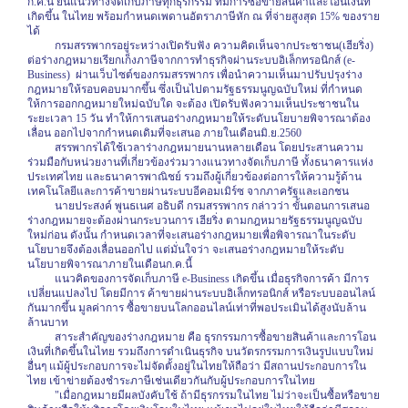
ก.ค.นี้ ยืนแนวทางจัดเก็บภาษีทุกธุรกรรม ที่มีการซื้อขายสินค้าและโอนเงินที่
เกิดขึ้น ในไทย พร้อมกำหนดเพดานอัตราภาษีหัก ณ ที่จ่ายสูงสุด 15% ของราย
ได้
กรมสรรพากรอยู่ระหว่างเปิดรับฟัง ความคิดเห็นจากประชาชน(เฮียริ่ง)
ต่อร่างกฎหมายเรียกเก็งภาษีจากการทำธุรกิจผ่านระบบอิเล็กทรอนิกส์ (
e-
Business)
ผ่านเว็บไซต์ของกรมสรรพากร เพื่อนำความเห็นมาปรับปรุงร่าง
กฎหมายให้รอบคอบมากขึ้น ซึ่งเป็นไปตามรัฐธรรมนูญฉบับใหม่ ที่กำหนด
ให้การออกกฎหมายใหม่ฉบับใด จะต้อง เปิดรับฟังความเห็นประชาชนใน
ระยะเวลา 15 วัน ทำให้การเสนอร่างกฎหมายให้ระดับนโยบายพิจารณาต้อง
เลื่อน ออกไปจากกำหนดเดิมที่จะเสนอ ภายในเดือนมิ.ย.2560
สรรพากรได้ใช้เวลาร่างกฎหมายนานหลายเดือน โดยประสานความ
ร่วมมือกับหน่วยงานที่เกี่ยวข้องร่วมวางแนวทางจัดเก็บภาษี ทั้งธนาคารแห่ง
ประเทศไทย และธนาคารพาณิชย์ รวมถึงผู้เกี่ยวข้องต่อการให้ความรู้ด้าน
เทคโนโลยีและการค้าขายผ่านระบบอีคอมเมิร์ซ จากภาครัฐและเอกชน
นายประสงค์ พูนธเนศ อธิบดี กรมสรรพากร กล่าวว่า ขั้นตอนการเสนอ
ร่างกฎหมายจะต้องผ่านกระบวนการ เฮียริ่ง ตามกฎหมายรัฐธรรมนูญฉบับ
ใหม่ก่อน ดังนั้น กำหนดเวลาที่จะเสนอร่างกฎหมายเพื่อพิจารณาในระดับ
นโยบายจึงต้องเลื่อนออกไป แต่มั่นใจว่า จะเสนอร่างกฎหมายให้ระดับ
นโยบายพิจารณาภายในเดือนก.ค.นี้
แนวคิดของการจัดเก็บภาษี
e-Business
เกิดขึ้น เมื่อธุรกิจการค้า มีการ
เปลี่ยนแปลงไป โดยมีการ ค้าขายผ่านระบบอิเล็กทรอนิกส์ หรือระบบออนไลน์
กันมากขึ้น มูลค่าการ ซื้อขายบนโลกออนไลน์เท่าที่พอประเมินได้สูงนับล้าน
ล้านบาท
สาระสำคัญของร่างกฎหมาย คือ ธุรกรรมการซื้อขายสินค้าและการโอน
เงินที่เกิดขึ้นในไทย รวมถึงการดำเนินธุรกิจ บนวัตรกรรมการเงินรูปแบบใหม่
อื่นๆ แม้ผู้ประกอบการจะไม่จัดตั้งอยู่ในไทยให้ถือว่า มีสถานประกอบการใน
ไทย เข้าข่ายต้องชำระภาษีเช่นเดียวกันกับผู้ประกอบการในไทย
"เมื่อกฎหมายมีผลบังคับใช้ ถ้ามีธุรกรรมในไทย ไม่ว่าจะเป็นซื้อหรือขาย