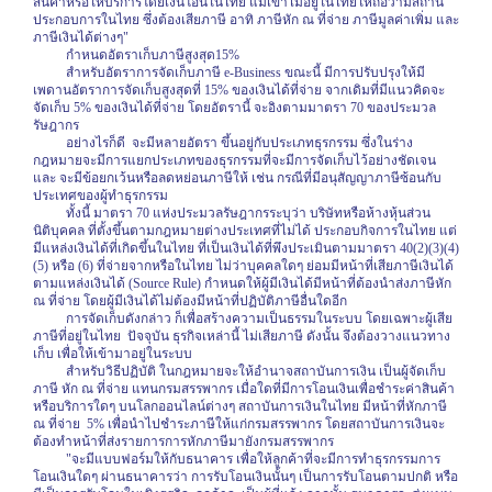
สินค้าหรือให้บริการโดยเงินโอนในไทย แม้เขาไม่อยู่ในไทยให้ถือว่ามีสถาน
ประกอบการในไทย ซึ่งต้องเสียภาษี อาทิ ภาษีหัก ณ ที่จ่าย ภาษีมูลค่าเพิ่ม และ
ภาษีเงินได้ต่างๆ"
กำหนดอัตราเก็บภาษีสูงสุด15%
สำหรับอัตราการจัดเก็บภาษี
e-Business
ขณะนี้ มีการปรับปรุงให้มี
เพดานอัตราการจัดเก็บสูงสุดที่ 15% ของเงินได้ที่จ่าย จากเดิมที่มีแนวคิดจะ
จัดเก็บ 5% ของเงินได้ที่จ่าย โดยอัตรานี้ จะอิงตามมาตรา 70 ของประมวล
รัษฎากร
อย่างไรก็ดี
จะมีหลายอัตรา ขึ้นอยู่กับประเภทธุรกรรม ซึ่งในร่าง
กฎหมายจะมีการแยกประเภทของธุรกรรมที่จะมีการจัดเก็บไว้อย่างชัดเจน
และ จะมีข้อยกเว้นหรือลดหย่อนภาษีให้ เช่น กรณีที่มีอนุสัญญาภาษีซ้อนกับ
ประเทศของผู้ทำธุรกรรม
ทั้งนี้ มาตรา 70 แห่งประมวลรัษฎากรระบุว่า บริษัทหรือห้างหุ้นส่วน
นิติบุคคล ที่ตั้งขึ้นตามกฎหมายต่างประเทศที่ไม่ได้ ประกอบกิจการในไทย แต่
มีแหล่งเงินได้ที่เกิดขึ้นในไทย ที่เป็นเงินได้ที่พึงประเมินตามมาตรา 40(2)(3)(4)
(5) หรือ (6) ที่จ่ายจากหรือในไทย ไม่ว่าบุคคลใดๆ ย่อมมีหน้าที่เสียภาษีเงินได้
ตามแหล่งเงินได้ (
Source Rule)
กำหนดให้ผู้มีเงินได้มีหน้าที่ต้องนำส่งภาษีหัก
ณ ที่จ่าย โดยผู้มีเงินได้ไม่ต้องมีหน้าที่ปฏิบัติภาษีอื่นใดอีก
การจัดเก็บดังกล่าว ก็เพื่อสร้างความเป็นธรรมในระบบ โดยเฉพาะผู้เสีย
ภาษีที่อยู่ในไทย
ปัจจุบัน ธุรกิจเหล่านี้ ไม่เสียภาษี ดังนั้น จึงต้องวางแนวทาง
เก็บ เพื่อให้เข้ามาอยู่ในระบบ
สำหรับวิธีปฏิบัติ ในกฎหมายจะให้อำนาจสถาบันการเงิน เป็นผู้จัดเก็บ
ภาษี หัก ณ ที่จ่าย แทนกรมสรรพากร เมื่อใดที่มีการโอนเงินเพื่อชำระค่าสินค้า
หรือบริการใดๆ บนโลกออนไลน์ต่างๆ สถาบันการเงินในไทย มีหน้าที่หักภาษี
ณ ที่จ่าย
5% เพื่อนำไปชำระภาษีให้แก่กรมสรรพากร โดยสถาบันการเงินจะ
ต้องทำหน้าที่ส่งรายการการหักภาษีมายังกรมสรรพากร
"จะมีแบบฟอร์มให้กับธนาคาร เพื่อให้ลูกค้าที่จะมีการทำธุรกรรมการ
โอนเงินใดๆ ผ่านธนาคารว่า การรับโอนเงินนั้นๆ เป็นการรับโอนตามปกติ หรือ