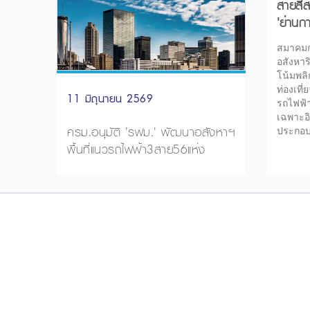
สายสีส
'ย่านกา
โลก
สมาคม
อสังหาร
โน้มพลิ
ท่องเที
11 มิถุนายน 2569
รถไฟฟ้า
เฉพาะอิ
ครม.อนุมัติ 'รฟม.' พัฒนาอสังหาฯ
ประกอบก
พื้นที่แนวรถไฟฟ้า3สาย56แห่ง
ปลีกที่เ