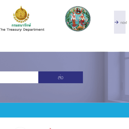
next
ส่ง