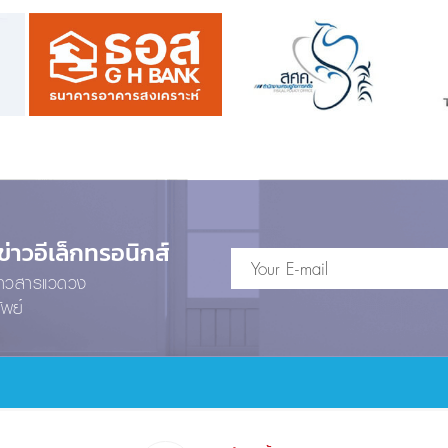
าวอีเล็กทรอนิกส์
ข่าวสารแวดวง
ัพย์