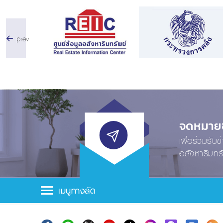
prev
จดหมายข่
เพื่อร่วมรับ
อสังหาริมทร
เมนูทางลัด