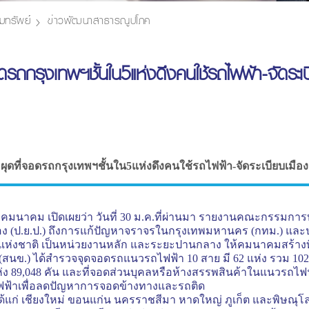
มทรัพย์
ข่าวพัฒนาสาธารณูปโภค
ดรถกรุงเทพฯชั้นใน5แห่งดึงคนใช้รถไฟฟ้า-จัดระเ
ผุดที่จอดรถกรุงเทพฯชั้นใน5แห่งดึงคนใช้รถไฟฟ้า-จัดระเบียบเมือง
งคมนาคม เปิดเผยว่า วันที่ 30 ม.ค.ที่ผ่านมา รายงานคณะกรรม
(ป.ย.ป.) ถึงการแก้ปัญหาจราจรในกรุงเทพมหานคร (กทม.) และปริ
จแห่งชาติ เป็นหน่วยงานหลัก และระยะปานกลาง ให้คมนาคมสร้าง
นข.) ได้สำรวจจุดจอดรถแนวรถไฟฟ้า 10 สาย มี 62 แห่ง รวม 1
89,048 คัน และที่จอดส่วนบุคลหรือห้างสรรพสินค้าในแนวรถไฟฟ้า 
ถไฟฟ้าเพื่อลดปัญหาการจอดข้างทางและรถติด
ได้แก่ เชียงใหม่ ขอนแก่น นครราชสีมา หาดใหญ่ ภูเก็ต และพิษณุโล