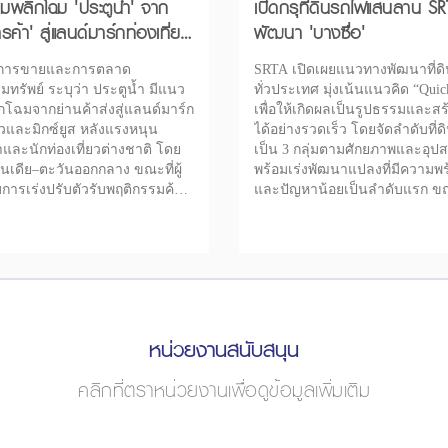
้มพลิกโฉม 'ประตูน้ำ' จาก
เปิดกรุที่ดินรถไฟแสนล้าน SR
รค้า' สู่แลนด์มาร์กท่องเที่ยว
พัฒนา 'บางซื่อ'
การขายและการตลาด
SRTA เปิดเผยแนวทางพัฒนาที่ด
ิมทรัพย์ ระบุว่า ประตูน้ำ มีแนว
ทั่วประเทศ มุ่งเน้นแนวคิด “Qui
กโฉมจากย่านค้าส่งสู่แลนด์มาร์ก
เพื่อให้เกิดผลเป็นรูปธรรมและส
่ยวและมิกซ์ยูส หลังแรงหนุน
ได้อย่างรวดเร็ว โดยจัดลำดับที่
และนักท่องเที่ยวต่างชาติ โดย
เป็น 3 กลุ่มตามศักยภาพและอุป
นเดีย–ตะวันออกกลาง ขณะที่ผู้
พร้อมเร่งพัฒนาแปลงที่มีความพร
ารเร่งปรับตัวรับพฤติกรรมค้า
และปัญหาน้อยเป็นลำดับแรก ขณะ
ปลี่ยนสู่ออนไลน์
ระหว่างจัดทำแผนดำเนินงาน
หน่วยงานสนับสนุน
คลิกที่ตราหน่วยงานเพื่อดูข้อมูลเพิ่มเติม