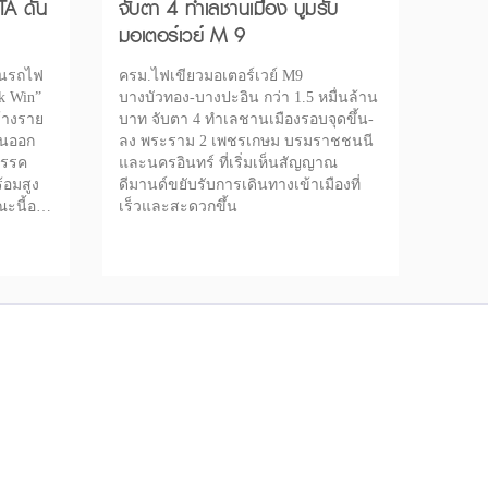
TA ดัน
จับตา 4 ทำเลชานเมือง บูมรับ
มอเตอร์เวย์ M 9
ินรถไฟ
ครม.ไฟเขียวมอเตอร์เวย์ M9
ck Win”
บางบัวทอง-บางปะอิน กว่า 1.5 หมื่นล้าน
ร้างราย
บาท จับตา 4 ทำเลชานเมืองรอบจุดขึ้น-
ดินออก
ลง พระราม 2 เพชรเกษม บรมราชชนนี
สรรค
และนครอินทร์ ที่เริ่มเห็นสัญญาณ
้อมสูง
ดีมานด์ขยับรับการเดินทางเข้าเมืองที่
นี้อยู่
เร็วและสะดวกขึ้น