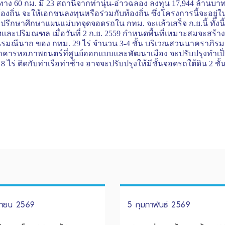
0 กม. มี 23 สถานีจากท่านุ่น-อ่าวฉลอง ลงทุน 17,944 ล้านบาท หล
งถิ่น จะให้เอกชนลงทุนหรือร่วมกับท้องถิ่น ซึ่งโครงการนี้จะอย
่ปรึกษาศึกษาแผนแม่บทจุดจอดรถใน กทม. จะแล้วเสร็จ ก.ย.นี้ ทั
ปริมณฑล เมื่อวันที่ 2 ก.ย. 2559 กำหนดพื้นที่เหมาะสมจะสร้าง
วนรมณีนาถ ของ กทม. 29 ไร่ จำนวน 3-4 ชั้น บริเวณสวนนาคราภิ
 และอาคารหอภาพยนตร์ที่ศูนย์ออกแบบและพัฒนาเมือง จะปรับปรุงทำเป
ร่ ติดกับท่าเรือท่าช้าง อาจจะปรับปรุงให้มีชั้นจอดรถใต้ดิน 2 ช
ษายน 2569
5 กุมภาพันธ์ 2569