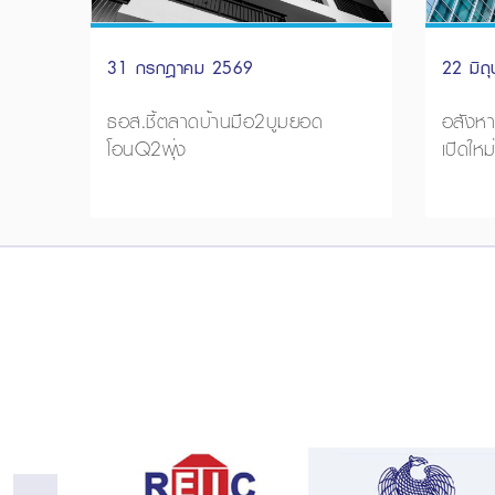
31 กรกฎาคม 2569
22 มิถ
ธอส.ชี้ตลาดบ้านมือ2บูมยอด
อสังหาก
โอนQ2พุ่ง
เปิดให