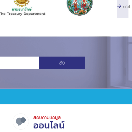
next
ส่ง
สอบถามข้อมูล
ออนไลน์