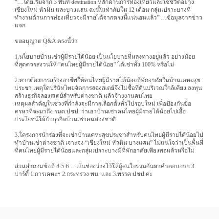
“…โดยเริ่มจาก 3 พื้นที่ destination หลักด้านการท่องเที่ยวและใช้ชีวิตอย่าง
เชียงใหม่ หัวหิน และบางแสน ฉะนั้นเท่ากับใน 12 เดือน กลุ่มเปราะบางที่
ทำงานด้านการท่องเที่ยวจะมีรายได้จากตรงนี้แน่นอนแล้ว” …ข้อมูลจากข่าว
แจก
ขออนุญาต Q&A ตรงนี้ว่า
1.นโยบายบ้านเช่าผู้มีรายได้น้อย เป็นนโยบายที่หลงทางอยู่แล้ว อย่างน้อย
ที่สุดควรสงวนให้ “คนไทยผู้มีรายได้น้อย” ได้เช่าทั้ง 100% หรือไม่
2.หากต้องการสร้างอาชีพให้คนไทยผู้มีรายได้น้อยที่พักอาศัยในบ้านเคหะสุข
ประชา เหตุใดบริษัทไทยจัดการลองสเตย์จึงไม่ซื้อที่ดินบริเวณใกล้เคียง ลงทุน
สร้างธุรกิจลองสเตย์สำหรับต่างชาติ แล้วจ้างงานคนไทย
เหตุผลสำคัญในช่วงที่กำลังจะมีการเลือกตั้งทั่วไปรอบใหม่ เพื่อป้องกันข้อ
ครหาที่จะมาถึง รมต.ปชป. ว่าเอาบ้านเช่าคนไทยผู้มีรายได้น้อยไปเอื้อ
ประโยชน์ให้กับธุรกิจบ้านเช่าคนต่างชาติ
3.โครงการนำร่องที่จะเช่าบ้านเคหะสุขประชาสำหรับคนไทยผู้มีรายได้น้อยไป
ทำบ้านเช่าต่างชาติ เจาะจง “เชียงใหม่ หัวหิน บางแสน” ไม่แน่ใจว่าเป็นพื้นที่
ที่คนไทยผู้มีรายได้น้อยและกลุ่มเปราะบางมีที่พักอาศัยเพียงพอแล้วหรือไม่
ส่วนคำถามข้อที่ 4-5-6… เว้นช่องว่างไว้ให้ผู้สนใจร่วมกันหาคำตอบจาก 3
ปาร์ตี้ 1.การเคหะฯ 2.กระทรวง พม. และ 3.พรรค ปชป.ค่ะ