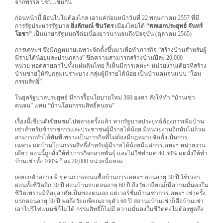
จากพรรค ปชป.เช่นกัน
ก่อนหน้านี้ ย้อนไปไม่ต้องไกล เอาแค่ก่อนหน้าวันที่ 22 พฤษภาคม 2557 ที่มี
การรัฐประหารรัฐบาล
ยิ่งลักษณ์ ชินวัตร
เมืองไทยได้
“พลเอกประยุทธ์ จันทร์
โอชา”
เป็นนายกรัฐมนตรีต่อเนื่องยาวนานจนถึงปัจจุบัน (ตุลาคม 2565)
การเคหะฯ ซึ่งมีกฎหมายเฉพาะจัดตั้งขึ้นมาเพื่อทำภารกิจ “สร้างบ้านสำหรับผู้
มีรายได้น้อยและปานกลาง” ขีดความสามารถสร้างบ้านปีละ 20,000
หน่วย ทอดสายตาไปทั้งแผ่นดินไทย ก็เห็นมีการเคหะฯ หน่วยงานเดียวที่สร้าง
บ้านขายให้กับกลุ่มเปราะบาง กลุ่มผู้มีรายได้น้อย เป็นบ้านคนจนแบบ “โอน
กรรมสิทธิ์”
ในยุครัฐบาลประยุทธ์ มีการรื้อนโยบายใหม่ 360 องศา สั่งให้ทำ “บ้านเช่า
คนจน” แทน “บ้านโอนกรรมสิทธิ์คนจน”
เรื่องนี้เขียนติเขียนชมไปหลายครั้งแล้ว หากรัฐบาลประยุทธ์ต้องการเพิ่มบ้าน
เช่าสำหรับข้าราชการและประชาชนผู้มีรายได้น้อย มีหน่วยงานอีกนับไม่ถ้วน
สามารถทำได้ทันทีเพราะเป็นภารกิจที่ไม่ต้องมีกฎหมายจัดตั้งเป็นการ
เฉพาะ แต่บ้านโอนกรรมสิทธิ์สำหรับผู้มีรายได้น้อยมีแค่การเคหะฯ หน่วยงาน
เดียว ตอนนี้ถูกสั่งให้ทำภารกิจกลายพันธุ์ และไม่ใช่ทำแค่ 40-50% แต่สั่งให้ทำ
บ้านเช่าทั้ง 100% ปีละ 20,000 หน่วยนี่แหละ
เคยยกตัวอย่าง พี่ ๆ คนกวาดถนนซื้อบ้านการเคหะฯ ตอนอายุ 30 ปี ใช้เวลา
ผ่อนทั้งชีวิตอีก 30 ปี ผ่อนบ้านจบตอนอายุ 60 ปี ถึงวัยเกษียณก็มีความมั่นคงใน
ชีวิตเพราะมีที่อยู่อาศัยเป็นของตนเอง แต่เวอร์ชั่นบ้านเช่าการเคหะฯ เช่าครั้ง
แรกตอนอายุ 30 ปี พอถึงวัยเกษียณอายุตัว 60 ปี สถานะบ้านเช่าก็คือบ้านเช่า
เอาไปรีไฟแนนซ์ก็ไม่ได้ กรรมสิทธิ์ก็ไม่มี ความมั่นคงในชีวิตคงไม่ต้องพูดถึง