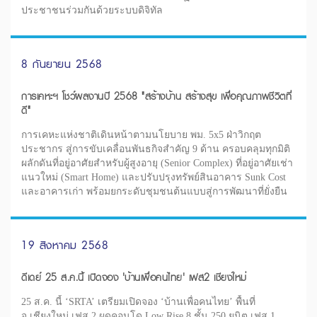
ประชาชนร่วมกันด้วยระบบดิจิทัล
8 กันยายน 2568
การเคหะฯ โชว์ผลงานปี 2568 "สร้างบ้าน สร้างสุข เพื่อคุณภาพชีวิตที่
ดี"
การเคหะแห่งชาติเดินหน้าตามนโยบาย พม. 5x5 ฝ่าวิกฤต
ประชากร สู่การขับเคลื่อนพันธกิจสำคัญ 9 ด้าน ครอบคลุมทุกมิติ
ผลักดันที่อยู่อาศัยสำหรับผู้สูงอายุ (Senior Complex) ที่อยู่อาศัยเช่า
แนวใหม่ (Smart Home) และปรับปรุงทรัพย์สินอาคาร Sunk Cost
และอาคารเก่า พร้อมยกระดับชุมชนต้นแบบสู่การพัฒนาที่ยั่งยืน
19 สิงหาคม 2568
ดีเดย์ 25 ส.ค.นี้ เปิดจอง 'บ้านเพื่อคนไทย' เฟส2 เชียงใหม่
25 ส.ค. นี้ ‘SRTA’ เตรียมเปิดจอง ‘บ้านเพื่อคนไทย’ พื้นที่
จ.เชียงใหม่ เฟส 2 ผุดคอนโด Low Rise 8 ชั้น 250 ยูนิต เฟส 1