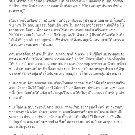
รมต.พรรคประชาธิปัตย์ หรืออีกนัยหนึ่งคือการเคหะฯ หลังจากรับมอบภารกิจ
ทำบ้านเช่าแล้วนำมาขยายผลจัดตั้งบริษัทลูก “บริษัท เคหะสุขประชา จำกัด
(มหาชน)”
เนื่องจากเป็นเรื่องความมั่นคงด้านที่อยู่อาศัยของผู้มีรายได้น้อย กคช. ก็เลยถือ
หุ้น 49% ให้เอกชนมาร่วมถือหุ้นอีก 51% โมเดลกึ่งธุรกิจกึ่งรัฐวิสาหกิจก็คือ ให้
เอกชนร่วมถือหุ้น เพื่อลดภาระการใช้งบประมาณแผ่นดิน สร้างบ้านเช่า
20,000 หน่วยแล้วก็จะสร้างอาชีพในชุมชนไปด้วยเลย ผู้มีรายได้น้อยรับ 2 เด้ง
ได้เช่าที่อยู่อาศัยราคาถูก+มีอาชีพทำสตอรี่ทั้งหมดถูกนำเสนอภายใต้แบรนด์
“บ้านเคหะสุขประชา” นั่นเอง
กลับมาต่อจิ๊กซอว์ประเด็นบ้านเช่าต่างชาติ ก็เพราะ 1 ในผู้ถือหุ้นบริษัทลูกของ
การเคหะฯ คือ “บริษัท ไทยจัดการลองสเตย์ จำกัด” สัดส่วนถือหุ้น 5% ทำธุรกิจ
ให้บริการอำนวยความสะดวกแบบครบวงจร (one stop service) แก่นักท่องเที่ยว
ชาวต่างประเทศเป็นหลัก ซึ่งแตกต่างจากโครงการบ้านเคหะสุขประชา ที่มีจุด
ประสงค์สร้างที่อยู่อาศัยให้กับคนไทยกลุ่มผู้มีรายได้น้อยและกลุ่มเปราะบาง
มุมมองแบบคิดนอกกรอบของบริษัทไทยจัดการลองสเตย์ก็คือ เข้ามาช่วยสร้าง
งานสร้างอาชีพให้กับผู้มีรายได้น้อย วิธีการคือจะเช่าบ้านเคหะสุขประชาลอต
หนึ่ง (มากน้อยไม่ได้แจ้ง) แล้วลงทุนรีโนเวตให้เป็นธุรกิจเวลเนสสำหรับลูกค้า
ต่างชาติ
“…เมื่อเคหะสุขประชาเปิดตัว 100% เราจะเริ่มมองว่ายูนิตไหนที่เหมาะสมกับ
ชาวต่างชาติ พร้อมอำนวยความสะดวกเรื่องการเข้ามาเช่าในระยะสั้นจนถึง
ระยะยาว ผ่านการเช่าอย่างมีระบบ ตั้งแต่ 1 เดือนถึง 1 ปี มีการชำระเงินเสีย
ภาษีถูกต้องตามระเบียบทุกอย่าง ซึ่งเป็นการวางแผนร่วมกับเคหะสุขประชา
อย่างเป็นรูปธรรม”