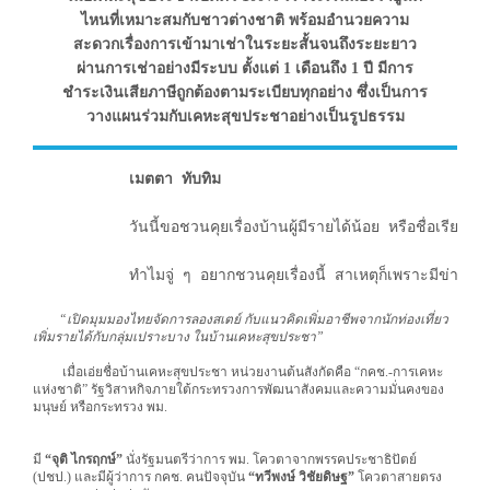
ไหนที่เหมาะสมกับชาวต่างชาติ พร้อมอำนวยความ
สะดวกเรื่องการเข้ามาเช่าในระยะสั้นจนถึงระยะยาว
ผ่านการเช่าอย่างมีระบบ ตั้งแต่ 1 เดือนถึง 1 ปี มีการ
ชำระเงินเสียภาษีถูกต้องตามระเบียบทุกอย่าง ซึ่งเป็นการ
วางแผนร่วมกับเคหะสุขประชาอย่างเป็นรูปธรรม
           เมตตา ทับทิม

วันนี้ขอชวนคุยเรื่องบ้านผู้มีรายได้น้อย หรือชื่อเรีย
           ทำไมจู่ ๆ อยากชวนคุยเรื่องนี้ สาเหตุก็เพราะมีข่าวแจก 
“เปิดมุมมองไทยจัดการลองสเตย์ กับแนวคิดเพิ่มอาชีพจากนักท่องเที่ยว
เพิ่มรายได้กับกลุ่มเปราะบาง ในบ้านเคหะสุขประชา”
เมื่อเอ่ยชื่อบ้านเคหะสุขประชา หน่วยงานต้นสังกัดคือ “กคช.-การเคหะ
แห่งชาติ” รัฐวิสาหกิจภายใต้กระทรวงการพัฒนาสังคมและความมั่นคงของ
มนุษย์ หรือกระทรวง พม.
มี
“จุติ ไกรฤกษ์”
นั่งรัฐมนตรีว่าการ พม. โควตาจากพรรคประชาธิปัตย์
(ปชป.) และมีผู้ว่าการ กคช. คนปัจจุบัน
“ทวีพงษ์ วิชัยดิษฐ”
โควตาสายตรง