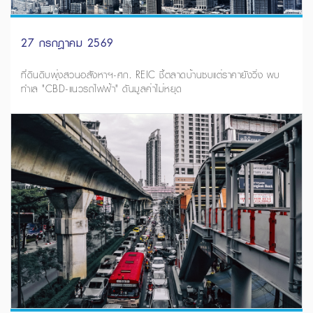
27 กรกฎาคม 2569
ที่ดินดิบพุ่งสวนอสังหาฯ-ศก. REIC ชี้ตลาดบ้านซบแต่ราคายังวิ่ง พบ
ทำเล "CBD-แนวรถไฟฟ้า" ดันมูลค่าไม่หยุด