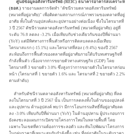
ศูนย์ข้อมูลอสังหาริมทรัพย์ (REIC) ธนาคารอาคารสงเคราะห์
(ธอส.)
รายงานผลการจัดทำ "ดัชนีรวมตลาดอสังหาริมทรัพย์
(หมวดที่อยู่อาศัย)" เพื่อติดตามสถานการณ์ภาพรวมของตลาดที่อยู่
อาศัย ทั้งในด้านอุปสงค์และอุปทานอย่างต่อเนื่อง ซึ่งในไตรมาสที่
3 ปี 2567 ดัชนีรวมตลาดอสังหาริมทรัพย์ (หมวดที่อยู่อาศัย) อยู่ที่
ระดับ 76.8 ลดลง -3.2% เมื่อเทียบกับช่วงเดียวกันของปีที่ผ่านมา
(YoY) แต่มีทิศทางการฟื้นตัวหรือการติดลบลดลงเมื่อเทียบ
ไตรมาสแรก (-15.1%) และไตรมาสที่สอง (-9.4%) ของปี 2567
สะท้อนถึงการฟื้นตัวของตลาดที่อยู่อาศัยภายใต้บริบทเศรษฐกิจที่
กำลังฟื้นตัว เนื่องจากการขยายตัวทางเศรษฐกิจ (GDP) โดย
ไตรมาสที่ 3 ขยายตัว 3.0% ซึ่งสูงกว่าการขยายตัวในไตรมาสก่อน
หน้า (ไตรมาสที่ 1 ขยายตัว 1.6% และ ไตรมาสที่ 2 ขยายตัว 2.2%
ตามลำดับ)
สำหรับดัชนีรวมตลาดอสังหาริมทรัพย์ (หมวดที่อยู่อาศัย) ที่ลด
ลงในไตรมาสที่ 3 ปี 2567 นั้น เป็นการลดลงทั้งในด้านของอุปสงค์
และอุปทาน ด้านอุปสงค์ พบว่า มีการโอนกรรมสิทธิ์ที่อยู่อาศัยลด
ลง -3.0% เทียบกับปีที่ผ่านมา (YoY) ในด้านอุปทาน ผู้ประกอบการ
ยังคงชะลอแผนการเปิดขายโครงการใหม่ในหลายพื้นที่ โดย
เฉพาะในเขตที่ความต้องการชะลอตัว และหันไปพัฒนาโครงการ
ในกลุ่มราคาที่เหมาะสมกับกำลังซื้อ เช่น ที่อยู่อาศัยในระดับราคา