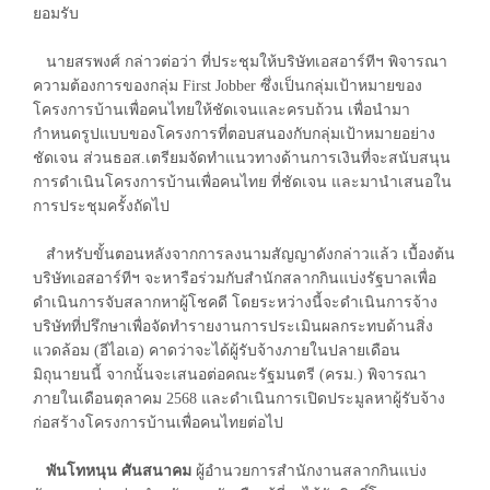
ยอมรับ
นายสรพงศ์ กล่าวต่อว่า ที่ประชุมให้บริษัทเอสอาร์ทีฯ พิจารณา
ความต้องการของกลุ่ม First Jobber ซึ่งเป็นกลุ่มเป้าหมายของ
โครงการบ้านเพื่อคนไทยให้ชัดเจนและครบถ้วน เพื่อนำมา
กำหนดรูปแบบของโครงการที่ตอบสนองกับกลุ่มเป้าหมายอย่าง
ชัดเจน ส่วนธอส.เตรียมจัดทำแนวทางด้านการเงินที่จะสนับสนุน
การดำเนินโครงการบ้านเพื่อคนไทย ที่ชัดเจน และมานำเสนอใน
การประชุมครั้งถัดไป
สำหรับขั้นตอนหลังจากการลงนามสัญญาดังกล่าวแล้ว เบื้องต้น
บริษัทเอสอาร์ทีฯ จะหารือร่วมกับสำนักสลากกินแบ่งรัฐบาลเพื่อ
ดำเนินการจับสลากหาผู้โชคดี โดยระหว่างนี้จะดำเนินการจ้าง
บริษัทที่ปรึกษาเพื่อจัดทำรายงานการประเมินผลกระทบด้านสิ่ง
แวดล้อม (อีไอเอ) คาดว่าจะได้ผู้รับจ้างภายในปลายเดือน
มิถุนายนนี้ จากนั้นจะเสนอต่อคณะรัฐมนตรี (ครม.) พิจารณา
ภายในเดือนตุลาคม 2568 และดำเนินการเปิดประมูลหาผู้รับจ้าง
ก่อสร้างโครงการบ้านเพื่อคนไทยต่อไป
พันโทหนุน ศันสนาคม
ผู้อำนวยการสำนักงานสลากกินแบ่ง