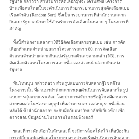
รัฐบาล กล่าวว่า สำหรับการคัดเลือกผู้ที่จะได้รับสิทธิ์โครงการ
บ้านเพื่อคนไทยนั้นจะดำเนินการด้วยกระบวนการสุ่มคัดเลือกแบบ
เรียงลำดับ (Random Sort) ซึ่งเป็นกระบวนการที่สำนักงานสลาก
กินแบ่งรัฐบาลนำมาใช้สำหรับการคัดเลือกในหลาย ๆ โครงการที่
สำคัญ
ทั้งนี้สำนักงานสลากฯใช้วิธีคัดเลือกหลายรูปแบบ เช่น การคัด
เลือกตัวแทนจำหน่ายสลากโครงการสลาก 80, การคัดเลือก
ตัวแทนจำหน่ายสลากกินแบ่งรัฐบาลตัวเลขสามหลัก (N3), การ
คัดเลือกตัวแทนโครงการสลากซื้อ-จองล่วงหน้าสลากกินแบ่ง
รัฐบาล
พันโทหนุน กล่าวต่อว่า ส่วนรูปแบบการจับสลากผู้โชคดีใน
โครงการนั้น ที่ผ่านมาสำนักสลากฯเคยดำเนินการจับสลากในรูป
แบบการสุ่มแบบแรนด้อม โดยประกาศจับรายชื่อผู้โชคดีผ่านการ
ถ่ายทอดสดในช่องทางยูทูป เพื่อสามารถตรวจสอบดูรายชื่อย้อน
หลังได้ ซึ่งสำนักสลากฯ จะจับมือกับมหาวิทยาลัยที่เกี่ยวข้องเพื่อ
ตรวจสอบข้อมูลผ่านโปรแกรมในคอมพิวเตอร์
ขณะที่การคัดเลือกในลักษณะนี้ จะมีการล็อคโค้ดไว้ เพื่อป้องกัน
การเปลี่ยนแปลงข้อมูลในระบบ คาดว่าจะเริ่มดำเนินการจับสลาก