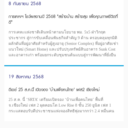
8 กันยายน 2568
การเคหะฯ โชว์ผลงานปี 2568 "สร้างบ้าน สร้างสุข เพื่อคุณภาพชีวิตที่
ดี"
การเคหะแห่งชาติเดินหน้าตามนโยบาย พม. 5x5 ฝ่าวิกฤต
ประชากร สู่การขับเคลื่อนพันธกิจสำคัญ 9 ด้าน ครอบคลุมทุกมิติ
ผลักดันที่อยู่อาศัยสำหรับผู้สูงอายุ (Senior Complex) ที่อยู่อาศัยเช่า
แนวใหม่ (Smart Home) และปรับปรุงทรัพย์สินอาคาร Sunk Cost
และอาคารเก่า พร้อมยกระดับชุมชนต้นแบบสู่การพัฒนาที่ยั่งยืน
19 สิงหาคม 2568
ดีเดย์ 25 ส.ค.นี้ เปิดจอง 'บ้านเพื่อคนไทย' เฟส2 เชียงใหม่
25 ส.ค. นี้ ‘SRTA’ เตรียมเปิดจอง ‘บ้านเพื่อคนไทย’ พื้นที่
จ.เชียงใหม่ เฟส 2 ผุดคอนโด Low Rise 8 ชั้น 250 ยูนิต เฟส 1
กระแสตอบรับดีประชาชนแห่งจองสิทธิพุ่งมากกว่า 2.4 หมื่นคน