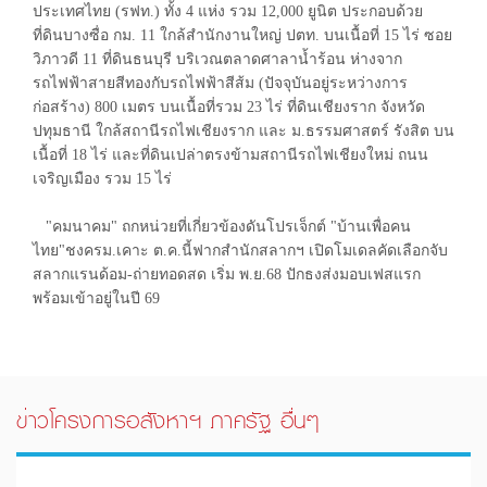
ประเทศไทย (รฟท.) ทั้ง 4 แห่ง รวม 12,000 ยูนิต ประกอบด้วย
ที่ดินบางซื่อ กม. 11 ใกล้สำนักงานใหญ่ ปตท. บนเนื้อที่ 15 ไร่ ซอย
วิภาวดี 11 ที่ดินธนบุรี บริเวณตลาดศาลาน้ำร้อน ห่างจาก
รถไฟฟ้าสายสีทองกับรถไฟฟ้าสีส้ม (ปัจจุบันอยู่ระหว่างการ
ก่อสร้าง) 800 เมตร บนเนื้อที่รวม 23 ไร่ ที่ดินเชียงราก จังหวัด
ปทุมธานี ใกล้สถานีรถไฟเชียงราก และ ม.ธรรมศาสตร์ รังสิต บน
เนื้อที่ 18 ไร่ และที่ดินเปล่าตรงข้ามสถานีรถไฟเชียงใหม่ ถนน
เจริญเมือง รวม 15 ไร่
"คมนาคม" ถกหน่วยที่เกี่ยวข้องดันโปรเจ็กต์ "บ้านเพื่อคน
ไทย"ชงครม.เคาะ ต.ค.นี้ฟากสำนักสลากฯ เปิดโมเดลคัดเลือกจับ
สลากแรนด้อม-ถ่ายทอดสด เริ่ม พ.ย.68 ปักธงส่งมอบเฟสแรก
พร้อมเข้าอยู่ในปี 69
ข่าวโครงการอสังหาฯ ภาครัฐ อื่นๆ