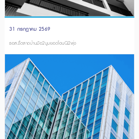
31 กรกฎาคม 2569
ธอส.ชี้ตลาดบ้านมือ2บูมยอดโอนQ2พุ่ง