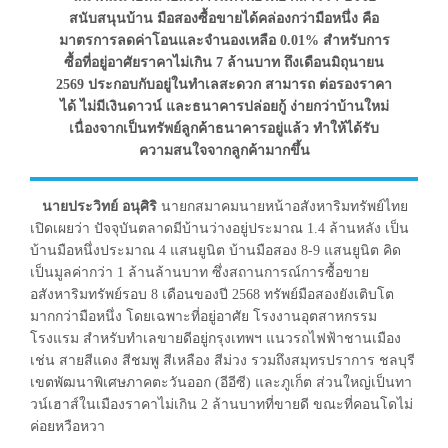
สนับสนุนบ้าน มือสองซื้อขายได้คล่องกว่ามือหนึ่ง คือ
มาตรการลดค่าโอนและจำนองเหลือ 0.01% สำหรับการ
ซื้อที่อยู่อาศัยราคาไม่เกิน 7 ล้านบาท ถึงเดือนมิถุนายน
2569 ประกอบกับอยู่ในทำเลสะดวก สามารถ ต่อรองราคา
ได้ ไม่มีเงินดาวน์ และธนาคารปล่อยกู้ ง่ายกว่าบ้านใหม่
เนื่องจากเป็นทรัพย์ลูกค้าธนาคารอยู่แล้ว ทำให้ได้รับ
ความสนใจจากลูกค้ามากขึ้น
นายประวิทย์ อนุศิริ
นายกสมาคมนายหน้าอสังหาริมทรัพย์ไทย
เปิดเผยว่า ปัจจุบันตลาดมีบ้านว่างอยู่ประมาณ 1.4 ล้านหลัง เป็น
บ้านมือหนึ่งประมาณ 4 แสนยูนิต บ้านมือสอง 8-9 แสนยูนิต คิด
เป็นมูลค่ากว่า 1 ล้านล้านบาท ซึ่งสถานการณ์การซื้อขาย
อสังหาริมทรัพย์รอบ 8 เดือนของปี 2568 ทรัพย์มือสองยังเติบโต
มากกว่ามือหนึ่ง โดยเฉพาะที่อยู่อาศัย โรงงานอุตสาหกรรม
โรงแรม สำหรับทำเลขายดีอยู่กรุงเทพฯ แนวรถไฟฟ้าชานเมือง
เช่น สายสีแดง สีชมพู สีเหลือง สีม่วง รวมถึงสมุทรปราการ ชลบุรี
เขตพัฒนาพิเศษภาคตะวันออก (อีอีซี) และภูเก็ต ส่วนใหญ่เป็นทา
วน์เฮาส์ในเมืองราคาไม่เกิน 2 ล้านบาทที่ขายดี ขณะที่คอนโดไม่
ค่อยหวือหวา