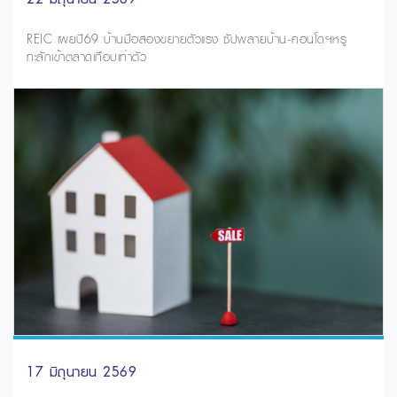
REIC เผยปี69 บ้านมือสองขยายตัวแรง ซัปพลายบ้าน-คอนโดฯหรู
ทะลักเข้าตลาดเกือบเท่าตัว
17 มิถุนายน 2569