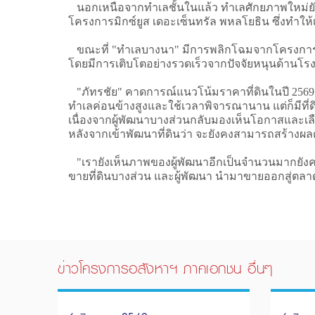
นอกเหนือจากทำเลชั้นในแล้ว ทำเลศักยภาพใหม่ยังขย
โครงการมิกซ์ยูส เดอะเซ็นทรัล พหลโยธิน ซึ่งทำให้
ขณะที่ "ทำเลบางนา" มีการพลิกโฉมจากโครงการแบงค็
โดยมีการเติบโตอย่างรวดเร็วจากปัจจัยหนุนด้านโร
"ภัทรชัย" คาดการณ์แนวโน้มราคาที่ดินในปี 2569 ร
ทำเลค่อนข้างสูงและใช้เวลาพิจารณานาน แต่ก็มีที่
เนื่องจากผู้พัฒนาบางส่วนกลับมองเห็นโอกาสและเลือ
หลังจากเข้าพัฒนาที่ดินว่า จะยังคงสามารถสร้างผลต
"เรายังเห็นภาพของผู้พัฒนาอีกเป็นจำนวนมากยัง
ขายที่ดินบางส่วน และผู้พัฒนา นำมาขายออกสู่ตลาดอย่
ข่าวโครงการอสังหาฯ ภาคเอกชน อื่นๆ