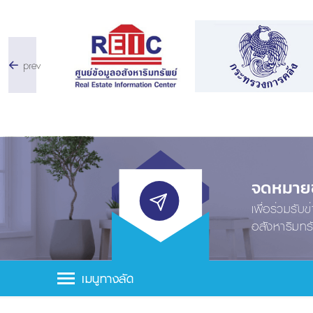
prev
จดหมายข่
เพื่อร่วมรับ
อสังหาริมทร
เมนูทางลัด