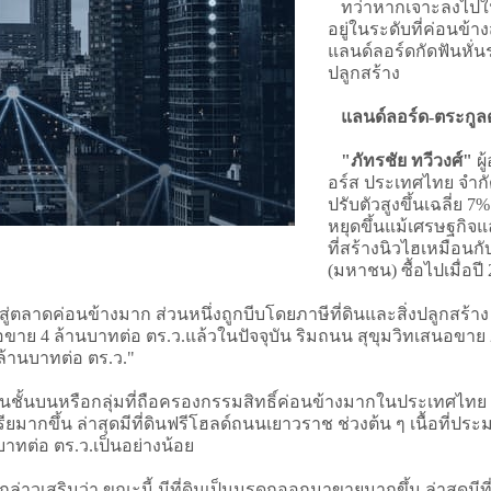
ทว่าหากเจาะลงไปในท
อยู่ในระดับที่ค่อนข้า
แลนด์ลอร์ดกัดฟันหั่
ปลูกสร้าง
แลนด์ลอร์ด-ตระกูล
"ภัทรชัย ทวีวงศ์"
ผู
อร์ส ประเทศไทย จำกัด
ปรับตัวสูงขึ้นเฉลี่ย 
หยุดขึ้นแม้เศรษฐกิจแล
ที่สร้างนิวไฮเหมือนกั
(มหาชน) ซื้อไปเมื่อป
ลาดค่อนข้างมาก ส่วนหนึ่งถูกบีบโดยภาษีที่ดินและสิ่งปลูกสร้าง 
ขาย 4 ล้านบาทต่อ ตร.ว.แล้วในปัจจุบัน ริมถนน สุขุมวิทเสนอขาย 
้านบาทต่อ ตร.ว."
ชนชั้นบนหรือกลุ่มที่ถือครองกรรมสิทธิ์ค่อนข้างมากในประเทศไทย ที่
กขึ้น ล่าสุดมีที่ดินฟรีโฮลด์ถนนเยาวราช ช่วงต้น ๆ เนื้อที่ปร
บาทต่อ ตร.ว.เป็นอย่างน้อย
วเสริมว่า ขณะนี้ มีที่ดินเป็นมรดกออกมาขายมากขึ้น ล่าสุดมีที่