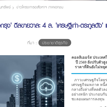
มทรัพย์
ข่าวโครงการอสังหาฯ ภาคเอกชน
างกรุง' ดีลขายวาละ 4 ล. 'เศรษฐีเก่า-ตระกูลดัง'
ที่มา :
ประชาชาติธุรกิจ
คอลลิเออร์ส ประเทศไ
ปี 2569 ยังปรับตัวส
ราคาที่ดินยังไม่หยุ
ภาวะเศรษฐกิจโดยรว
เศรษฐกิจมหภาค หนี้คร
กลางถึงล่างที่หดตัว
อย่างหนัก ประกอบกั
ชะลอแผนการลงทุน