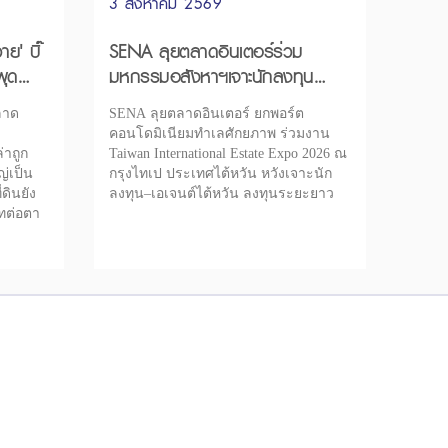
3 สิงหาคม 2569
ย' บิ๊
SENA ลุยตลาดอินเตอร์ร่วม
ผุด
มหกรรมอสังหาฯเจาะนักลงทุน
ไต้หวัน
ลาด
SENA ลุยตลาดอินเตอร์ ยกพอร์ต
คอนโดมิเนียมทำเลศักยภาพ ร่วมงาน
่าถูก
Taiwan International Estate Expo 2026 ณ
่เป็น
กรุงไทเป ประเทศไต้หวัน หวังเจาะนัก
ดินยัง
ลงทุน–เอเจนต์ไต้หวัน ลงทุนระยะยาว
าทต่อตา