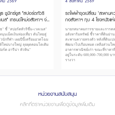
หาคม 2569
4 สิงหาคม 2569
ธ ชูมิกซ์ยูส "สปอร์ตทัวริ
รถไฟฟ้าจุดเปลี่ยน 'สะพานควา
วลเนส" เทรนด์ใหม่อสังหาฯ จ่อ
กอสังหาฯ ทุบ 4 โรงหนังแห่
จ็กต์ใหม่ปีนี้
คอนโดฯ
ธ" ชี้ "สปอร์ตทัวริซึ่ม-เวลเนส"
นายกสมาคมการขายและการต
ุนเม็ดเงินท่องเที่ยว ดันไทยสู่
อสังหาริมทรัพย์ ชี้ราคาที่ดินย่าน
ตัวนักกีฬา เผยปีนี้เตรียมอวดโฉม
สะพานควายทรงตัว หลังที่ดินเปล
ต์ใหม่บางใหญ่ ลุยผุดคอนโดเติม
พัฒนาไปเกือบหมด เหลือส่วนใหญ
อร์ต อารีน่า หัวหิน"
อาคารพาณิชย์เก่า ขณะที่ราคาที่
อยู่ในระดับ 600,000–700,000 บ
รางวา
หน่วยงานสนับสนุน
คลิกที่ตราหน่วยงานเพื่อดูข้อมูลเพิ่มเติม