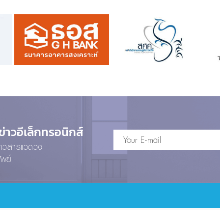
าวอีเล็กทรอนิกส์
ข่าวสารแวดวง
ัพย์