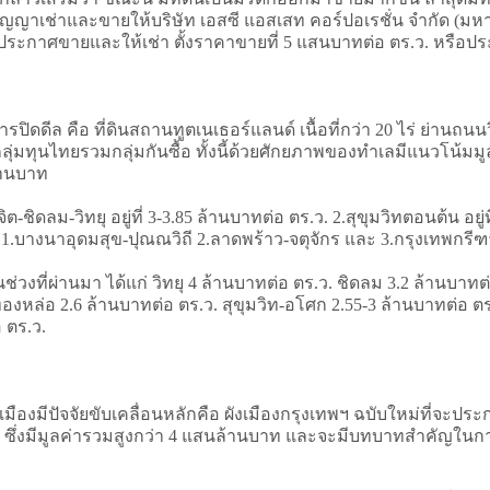
อสัญญาเช่าและขายให้บริษัท เอสซี แอสเสท คอร์ปอเรชั่น จำกัด (ม
ดป้ายประกาศขายและให้เช่า ตั้งราคาขายที่ 5 แสนบาทต่อ ตร.ว. หรือ
ปิดดีล คือ ที่ดินสถานทูตเนเธอร์แลนด์ เนื้อที่กว่า 20 ไร่ ย่านถนนวิ
มทุนไทยรวมกลุ่มกันซื้อ ทั้งนี้ด้วยศักยภาพของทำเลมีแนวโน้มมูลค
้านบาท
ิต-ชิดลม-วิทยุ อยู่ที่ 3-3.85 ล้านบาทต่อ ตร.ว. 2.สุขุมวิทตอนต้น อยู่ท
แก่ 1.บางนาอุดมสุข-ปุณณวิถี 2.ลาดพร้าว-จตุจักร และ 3.กรุงเทพกรี
ช่วงที่ผ่านมา ได้แก่ วิทยุ 4 ล้านบาทต่อ ตร.ว. ชิดลม 3.2 ล้านบาทต่
-ทองหล่อ 2.6 ล้านบาทต่อ ตร.ว. สุขุมวิท-อโศก 2.55-3 ล้านบาทต่อ
 ตร.ว.
ืองมีปัจจัยขับเคลื่อนหลักคือ ผังเมืองกรุงเทพฯ ฉบับใหม่ที่จะปร
ซึ่งมีมูลค่ารวมสูงกว่า 4 แสนล้านบาท และจะมีบทบาทสำคัญในการเ