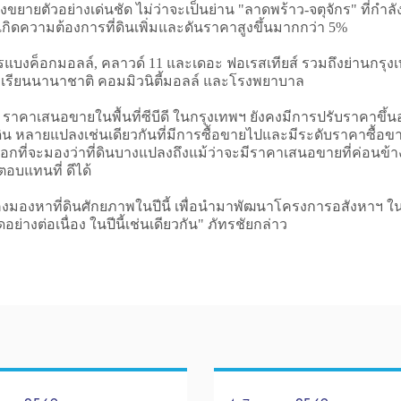
ายตัวอย่างเด่นชัด ไม่ว่าจะเป็นย่าน "ลาดพร้าว-จตุจักร" ที่กำ
เกิดความต้องการที่ดินเพิ่มและดันราคาสูงขึ้นมากกว่า 5%
อกมอลล์, คลาวด์ 11 และเดอะ ฟอเรสเทียส์ รวมถึงย่านกรุงเทพกรี
งเรียนนานาชาติ คอมมิวนิตี้มอลล์ และโรงพยาบาล
าคาเสนอขายในพื้นที่ซีบีดี ในกรุงเทพฯ ยังคงมีการปรับราคาขึ้นอ
ดิน หลายแปลงเช่นเดียวกันที่มีการซื้อขายไปและมีระดับราคาซื้อ
กที่จะมองว่าที่ดินบางแปลงถึงแม้ว่าจะมีราคาเสนอขายที่ค่อนข้างส
อบแทนที่ ดีได้
คงมองหาที่ดินศักยภาพในปีนี้ เพื่อนำมาพัฒนาโครงการอสังหาฯ 
างต่อเนื่อง ในปีนี้เช่นเดียวกัน" ภัทรชัยกล่าว