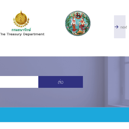
next
ส่ง