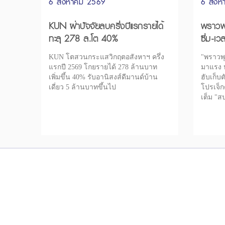
6 สิงหาคม 2569
6 สิง
KUN ฝ่าปัจจัยลบครึ่งปีแรกรายได้
พราวพุ
ทะลุ 278 ล.โต 40%
ซึ่ม-เ
เปิดโปรเ
KUN โตสวนกระแสวิกฤตอสังหาฯ ครึ่ง
"พราวพุ
แรกปี 2569 โกยรายได้ 278 ล้านบาท
มาแรง หน
เพิ่มขึ้น 40% รับอานิสงส์ดีมานด์บ้าน
ฮับเก็บ
เดี่ยว 5 ล้านบาทขึ้นไป
โปรเจ็ก
เต็ม "สป