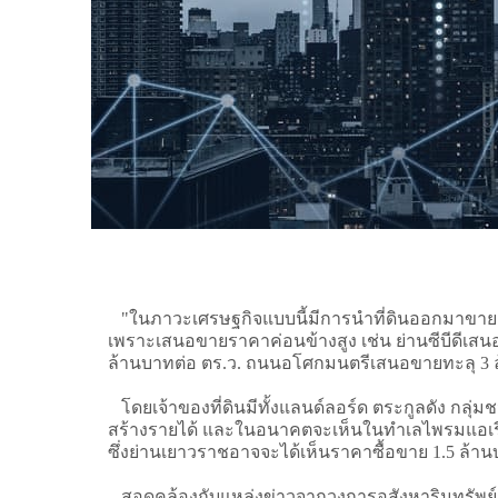
"ในภาวะเศรษฐกิจแบบนี้มีการนำที่ดินออกมาขายสู่ต
เพราะเสนอขายราคาค่อนข้างสูง เช่น ย่านซีบีดีเสนอ
ล้านบาทต่อ ตร.ว. ถนนอโศกมนตรีเสนอขายทะลุ 3 ล
โดยเจ้าของที่ดินมีทั้งแลนด์ลอร์ด ตระกูลดัง กลุ่ม
สร้างรายได้ และในอนาคตจะเห็นในทำเลไพรมแอเรียมา
ซึ่งย่านเยาวราชอาจจะได้เห็นราคาซื้อขาย 1.5 ล้าน
สอดคล้องกับแหล่งข่าวจากวงการอสังหาริมทรัพย์กล่า