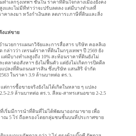
ำเลกรุงเทพฯ ชั้นใน ราคาที่ดินใจกลางเมืองยังคง
งสูงและไม่มีทีท่าว่าจะปรับลดลง แต่มีบางทำเลที่
นราคาลงมา หวังกำเงินสด ลดภาระภาษีที่ดินและสิ่ง
ดังแห่ขาย
้อำนวยการแผนกวิจัยและการสื่อสาร บริษัท คอลลิเอ
 กล่าวว่า เทรนด์ราคาที่ดินในกรุงเทพฯ ปี 2569 ยัง
7% แต่มีบางทำเลสูงถึง 10% สะท้อนราคาที่ดินยังไม่
ะตลาดอสังหาฯ ยังไม่ฟื้นตัว แต่ยังไม่เกิดการปิดดีล
บแปลงที่ดินถนนสารสิน ซึ่งบริษัท แสนสิริ จำกัด
ี 2563 ในราคา 3.9 ล้านบาทต่อ ตร.ว.
แต่การซื้อขายจริงยังไม่ได้เกิดในหลาย ๆ แปลง
2.5-2.9 ล้านบาทต่อ ตร.ว. สีลม-สาทรเสนอขาย 2-2.5
เริ่มมีการนำที่ดินที่ไม่ได้พัฒนาออกมาขาย เพื่อ
ะมาณ 5 ไร่ ถือครองโดยกลุ่มชนชั้นบนที่ประกาศขาย
ดินบนถนนรัชดาฯ กว่า 2 ไร่ ตรงข้ามบิ๊กซี รัชดาฯ