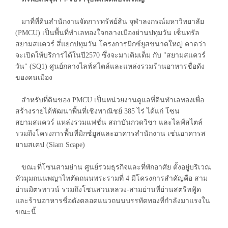
มาที่ที่ดินสำนักงานจัดการทรัพย์สิน จุฬาลงกรณ์มหาวิทยาลัย
(PMCU) เป็นพื้นที่ทำเลทองใจกลางเมืองย่านปทุมวัน เซ็นทรัล
สยามสแควร์ สี่แยกปทุมวัน โครงการมิกซ์ยูสขนาดใหญ่ คาดว่า
จะเปิดให้บริการได้ในปี2570 ซึ่งจะมาเติมเต็ม กับ "สยามสแควร์
วัน" (SQ1) ศูนย์กลางไลฟ์สไตล์และแหล่งรวมร้านอาหารชื่อดัง
ของคนเมือง
สำหรับที่ดินของ PMCU เป็นหน่วยงานดูแลที่ดินทำเลทองเพื่อ
สร้างรายได้พัฒนาพื้นที่เชิงพาณิชย์ 385 ไร่ ได้แก่ โซน
สยามสแควร์ แหล่งรวมแฟชั่น สถาบันกวดวิชา และไลฟ์สไตล์
รวมถึงโครงการพื้นที่มิกซ์ยูสและอาคารสำนักงาน เช่นอาคารส
ยามสเคป (Siam Scape)
ขณะที่โซนสามย่าน ศูนย์รวมธุรกิจและที่พักอาศัย ตั้งอยู่บริเวณ
หัวมุมถนนพญาไทตัดถนนพระรามที่ 4 มีโครงการสำคัญคือ สาม
ย่านมิตรทาวน์ รวมถึงโซนสวนหลวง-สามย่านที่ย่านสตรีทฟู้ด
และร้านอาหารชื่อดังตลอดแนวถนนบรรทัดทองที่กำลังมาแรงใน
ขณะนี้