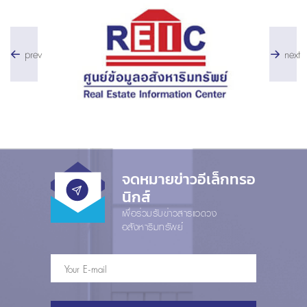
prev
next
จดหมายข่าวอีเล็กทรอ
นิกส์
เพื่อร่วมรับข่าวสารแวดวง
อสังหาริมทรัพย์