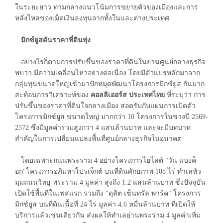
ในระยะยาว ท่ามกลางแนวโน้มการขยายตัวของเมืองและการ
หลั่งไหลของเม็ดเงินลงทุนจากทั้งในและต่างประเทศ
มิกซ์ยูสดันราคาที่ดินพุ่ง
อย่างไรก็ตามการปรับขึ้นของราคาที่ดินในย่านศูนย์กลางธุรกิจ
พบว่า มีความเคลื่อนไหวอย่างต่อเนื่อง โดยมีตัวแปรหลักมาจาก
กลุ่มทุนขนาดใหญ่เข้ามาปักหมุดพัฒนาโครงการมิกซ์ยูส กันมาก
สะท้อนการวิเคราะห์ของ
คอลลิเออร์ส ประเทศไทย
ที่ระบุว่า การ
ปรับขึ้นของราคาที่ดินใจกลางเมือง สอดรับกับแผนการเปิดตัว
โครงการมิกซ์ยูส ขนาดใหญ่ มากกว่า 10 โครงการในช่วงปี 2569-
2572 ซึ่งมีมูลค่ารวมสูงกว่า 4 แสนล้านบาท และจะมีบทบาท
สำคัญในการเปลี่ยนแปลงพื้นที่ศูนย์กลางธุรกิจในอนาคต
โดยเฉพาะถนนพระราม 4 อย่างโครงการไฮไลต์ "วัน แบงค็
อก"โครงการอภิมหาโปรเจ็กต์ บนที่ดินศักยภาพ 108 ไร่ ทำเลหัว
มุมถนนวิทยุ-พระราม 4 มูลค่า สูงถึง 1.2 แสนล้านบาท ซึ่งปัจจุบัน
เปิดใช้พื้นที่ในเฟสแรก รวมถึง "ดุสิต เซ็นทรัล พาร์ค" โครงการ
มิกซ์ยูส บนที่ดินเนื้อที่ 24 ไร่ มูลค่า 4.6 หมื่นล้านบาท ที่เปิดให้
บริการแล้วเช่นเดียวกัน ส่งผลให้ทำเลย่านพระราม 4 มูลค่าเพิ่ม