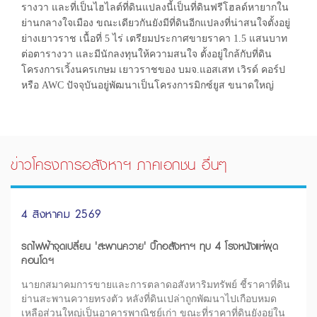
รางวา และที่เป็นไฮไลต์ที่ดินแปลงนี้เป็นที่ดินฟรีโฮลด์หายากใน
ย่านกลางใจเมือง ขณะเดียวกันยังมีที่ดินอีกแปลงที่น่าสนใจตั้งอยู่
ย่างเยาวราช เนื้อที่ 5 ไร่ เตรียมประกาศขายราคา 1.5 แสนบาท
ต่อตารางวา และมีนักลงทุนให้ความสนใจ ตั้งอยู่ใกล้กับที่ดิน
โครงการเวิ้งนครเกษม เยาวราชของ บมจ.แอสเสท เวิรด์ คอร์ป
หรือ AWC ปัจจุบันอยู่พัฒนาเป็นโครงการมิกซ์ยูส ขนาดใหญ่
ข่าวโครงการอสังหาฯ ภาคเอกชน อื่นๆ
4 สิงหาคม 2569
รถไฟฟ้าจุดเปลี่ยน 'สะพานควาย' บิ๊กอสังหาฯ ทุบ 4 โรงหนังแห่ผุด
คอนโดฯ
นายกสมาคมการขายและการตลาดอสังหาริมทรัพย์ ชี้ราคาที่ดิน
ย่านสะพานควายทรงตัว หลังที่ดินเปล่าถูกพัฒนาไปเกือบหมด
เหลือส่วนใหญ่เป็นอาคารพาณิชย์เก่า ขณะที่ราคาที่ดินยังอยู่ใน