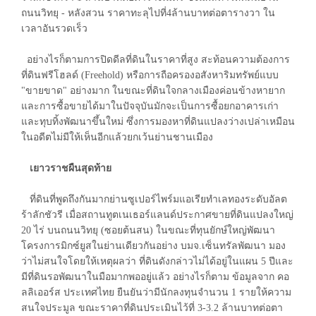
ถนนวิทยุ - หลังสวน ราคาทะลุไปที่4ล้านบาทต่อตารางวา ใน
เวลาอันรวดเร็ว
อย่างไรก็ตามการปิดดีลที่ดินในราคาที่สูง สะท้อนความต้องการ
ที่ดินฟรีโฮลด์ (Freehold) หรือการถือครองอสังหาริมทรัพย์แบบ
"ขายขาด" อย่างมาก ในขณะที่ดินใจกลางเมืองค่อนข้างหายาก
และการซื้อขายได้มาในปัจจุบันมักจะเป็นการซื้อยกอาคารเก่า
และทุบทิ้งพัฒนาขึ้นใหม่ ซึ่งการมองหาที่ดินแปลงว่างเปล่าเหมือน
ในอดีตไม่มีให้เห็นอีกแล้วยกเว้นย่านชานเมือง
เยาวราชผืนสุดท้าย
ที่ดินที่พูดถึงกันมากย่านซูเปอร์ไพร์มแอเรียทำเลทองระดับอัลต
ร้าลักชัวรี เมื่อสถานทูตเนเธอร์แลนด์ประกาศขายที่ดินแปลงใหญ่
20 ไร่ บนถนนวิทยุ (ซอยต้นสน) ในขณะที่ทุนยักษ์ใหญ่พัฒนา
โครงการมิกซ์ยูสในย่านเดียวกันอย่าง บมจ.เซ็นทรัลพัฒนา มอง
ว่าไม่สนใจโดยให้เหตุผลว่า ที่ดินดังกล่าวไม่ได้อยู่ในแผน 5 ปีและ
มีที่ดินรอพัฒนาในมือมากพออยู่แล้ว อย่างไรก็ตาม ข้อมูลจาก คอ
ลลิเออร์ส ประเทศไทย ยืนยันว่ามีนักลงทุนจำนวน 1 รายให้ความ
สนใจประมูล ขณะราคาที่ดินประเมินไว้ที่ 3-3.2 ล้านบาทต่อตา