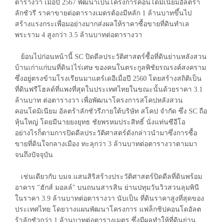
ตารางวา เมื่อปี 2567 พัฒนาเป็นโครงการคอนโดมิเนียมอัลตร้า
ลักชัวรี ราคาขายต่อตารางเมตรต้องมีหลัก 1 ล้านบาทขึ้นไป
สร้างแรงกระเพื่อมอย่างมากส่งผลให้ราคาซื้อขายที่ดินทำเล
พระราม 4 สูงกว่า 3.5 ล้านบาทต่อตารางวา
ย้อนไปก่อนหน้านี้ SC ปิดดีลประวัติศาสตร์ซื้อที่ดินย่านหลังสวน
บ้านเก่าแก่บนที่ดิน1ไร่เศษ ของคนในตระกูลพิชัยรณรงค์สงคราม
ซึ่งอยู่ตรงข้ามโรงเรียนมาแตร์เดอีเมื่อปี 2560 โดยสร้างสถิติเป็น
ที่ดินฟรีโฮลด์ที่แพงที่สุดในประเทศไทยในขณะนั้นด้วยราคา 3.1
ล้านบาท ต่อตารางวา เพื่อพัฒนาโครงการสโคปหลังสวน
คอนโดมิเนียม อัลตร้าลักชัวรีภายใต้บริษัท สโคป จำกัด ซึ่ง SC ถือ
หุ้นใหญ่ โดยมีนายยงยุทธ ชัยพรหมประสิทธิ์ นั่งแท่นซีอีโอ
อย่างไรก็ตามการปิดดีลประวัติศาสตร์ดังกล่าวนำมาซึ่งการซื้อ
ขายที่ดินใจกลางเมือง ทะลุกว่า 3 ล้านบาทต่อตารางวาตามมา
จนถึงปัจจุบัน
เช่นเดียวกับ บมจ.แสนสิริสร้างประวัติศาสตร์ปิดดีลที่ดินพร้อม
อาคาร "ฮักส์ มอลล์" บนถนนสารสิน ย่านปทุมวันวิวสวนลุมพินี
ในราคา 3.9 ล้านบาทต่อตารางวา นับเป็น ที่ดินราคาสูงที่สุดของ
ประเทศไทย โดยวางแผนพัฒนาโครงการ แฟล็กชิปคอนโดอัลต
ร้าลักชัวกว่า 1 ล้านบาทต่อตารางเมตร ซึ่งมีผลทำให้ที่ดินย่าน