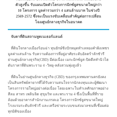
ตัวสูงขึ้น รับแผนเปิดตัวโครงการมิกซ์ยูสขนาดใหญ่กว่า
10 โครงการ มูลค่ารวมกว่า 4 แสนล้านบาท ในช่วงปี
2569-2572 ซึ่งจะเป็นแรงขับเคลื่อนสำคัญต่อการเปลี่ยน
โฉมศูนย์กลางธุรกิจในอนาคต
จับตาที่ดินสถานทูตเนเธอร์แลนด์
ที่ดินใจกลางเมืองร้อนฉ่า ทุนยักษ์ชิงปักหมุดทำเลทองคำฝังเพชร
มูลค่าแสนล้าน รับความต้องการที่อยู่อาศัยระดับอัลตร้าลักชัวรี
ย่านศูนย์กลางธุรกิจ(CBD) มีต่อเนื่อง เมกะมิกซ์ยูส-ปิดดีลทำนิวไฮ
ดันราคาที่ดินพระราม 4 -วิทยุ-หลังสวนพุ่งสูงลิ่ว
ที่ดินในย่านศูนย์กลางธุรกิจ (CBD) ของกรุงเทพมหานครยังคง
เป็นสินทรัพย์หายากที่ได้รับความสนใจจากนักลงทุนและผู้พัฒนา
โครงการรายใหญ่อย่างต่อเนื่อง โดยเฉพาะในทำเลศักยภาพอย่าง
สีลม สาทร เพลินจิต สุขุมวิท และพระราม 4 ซึ่งเป็นพื้นที่ที่ราย
ล้อมด้วยอาคารสำนักงานเกรดเอ โครงการมิกซ์ยูสขนาดใหญ่
โรงแรมระดับลักชัวรี และเครือข่ายระบบขนส่งมวลชนที่เชื่อมต่อ
ทุกมิติของเมือง