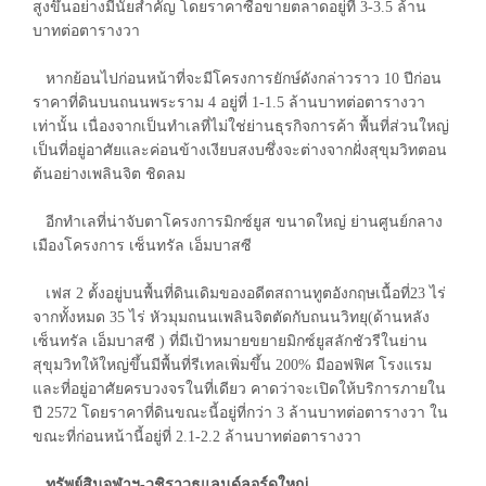
สูงขึ้นอย่างมีนัยสำคัญ โดยราคาซื้อขายตลาดอยู่ที่ 3-3.5 ล้าน
บาทต่อตารางวา
หากย้อนไปก่อนหน้าที่จะมีโครงการยักษ์ดังกล่าวราว 10 ปีก่อน
ราคาที่ดินบนถนนพระราม 4 อยู่ที่ 1-1.5 ล้านบาทต่อตารางวา
เท่านั้น เนื่องจากเป็นทำเลที่ไม่ใช่ย่านธุรกิจการค้า พื้นที่ส่วนใหญ่
เป็นที่อยู่อาศัยและค่อนข้างเงียบสงบซึ่งจะต่างจากฝั่งสุขุมวิทตอน
ต้นอย่างเพลินจิต ชิดลม
อีกทำเลที่น่าจับตาโครงการมิกซ์ยูส ขนาดใหญ่ ย่านศูนย์กลาง
เมืองโครงการ เซ็นทรัล เอ็มบาสซี
เฟส 2 ตั้งอยู่บนพื้นที่ดินเดิมของอดีตสถานทูตอังกฤษเนื้อที่23 ไร่
จากทั้งหมด 35 ไร่ หัวมุมถนนเพลินจิตตัดกับถนนวิทยุ(ด้านหลัง
เซ็นทรัล เอ็มบาสซี ) ที่มีเป้าหมายขยายมิกซ์ยูสลักชัวรีในย่าน
สุขุมวิทให้ใหญ่ขึ้นมีพื้นที่รีเทลเพิ่มขึ้น 200% มีออฟฟิศ โรงแรม
และที่อยู่อาศัยครบวงจรในที่เดียว คาดว่าจะเปิดให้บริการภายใน
ปี 2572 โดยราคาที่ดินขณะนี้อยู่ที่กว่า 3 ล้านบาทต่อตารางวา ใน
ขณะที่ก่อนหน้านี้อยู่ที่ 2.1-2.2 ล้านบาทต่อตารางวา
ทรัพย์สินจุฬาฯ-วชิราวุธแลนด์ลอร์ดใหญ่