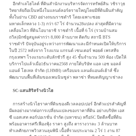
อีกทำเลไฮไลต์ ที่ดินสำนักงานบริหารจัดการทรัพย์สิน วชิราวุธ
วิทยาลัยถือเป็นหนึ่งในแลนด์ลอร์ดรายใหญ่โดยมีที่ดินผืนสำคัญ
ทั้งในย่าน CBD อย่างถนนราชดำริ โดยเฉพาะซอย
มหาดเล็กหลวง 1-3) กว่า 67 ไร่ จำนวน28แปลง ล่าสุดที่มีความ
เคลื่อนไหว ที่ดินโอบายาชิ ราชดำริ เนื้อที่ 6 ไร่ (รวมบ้านสม
ถวิล)มิกซ์ยูสมูลค่ากว่า 8,000 ล้านบาท ติดกับ สถานี BTS
ราชดำริ ปัจจุบันอยู่ระหว่างการพัฒนาและมีกำหนดเปิดให้บริการ
ในปี 2572 หลังจาก โรงแรม แกรนด์ เซนเตอร์ พอยต์ เพรสทีจ
กรุงเทพฯ โรงแรมระดับลักชัวรี สูง 45 ชั้นจำนวน 509 ห้อง เปิดให้
บริการไปแล้วเมื่อ1ธันวาคม2568 ภายใต้บริษัท แอล เอช มอลล์
แอนด์ โฮเทล จำกัด (LHMH) เครือบมจ.แลนด์แอนด์เฮ้าส์ ซึ่ง
พัฒนาบนพื้นที่เดิมของเพนนินซูล่า พลาซ่า ที่หมดสัญญาเช่าลง
SC-แสนสิริสร้างนิวไฮ
การสร้างนิวไฮราคาที่ดินของดีเวลลอปเปอร์ อีกตัวแปรสำคัญที่
มีผลอย่างมากต่อการเปลี่ยนแปลงของราคาที่ดิน อย่างบริษัท เอส
ซี แอสเสท คอร์ปอเรชั่น จำกัด (มหาชน) หรือSC ปิดดีลซื้อที่ดิน
พร้อมอาคารศรีเฟื่องฟุ้ง ราคา สูงถึง ตารางวาละ 3 ล้านบาท
ทำเลศักยภาพวิวสวนลุมพินี เนื้อที่รวมประมาณ 2 ไร่ 1 งาน 87