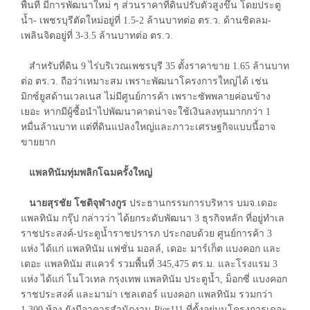
พื้นที่ มีการพัฒนาใหม่ ๆ ส่วนราคาที่ดินปรับตัวสูงขึ้น โดยประตู
น้ำ- เพชรบุรีตัดใหม่อยู่ที่ 1.5-2 ล้านบาทต่อ ตร.ว. ด้านชิดลม-
เพลินจิตอยู่ที่ 3-3.5 ล้านบาทต่อ ตร.ว.
สำหรับที่ดิน 9 ไร่บริเวณเพชรบุรี 35 ตั้งราคาขาย 1.65 ล้านบาท
ต่อ ตร.ว. ถือว่าเหมาะสม เพราะพัฒนาโครงการใหญ่ได้ เช่น
มิกซ์ยูสด้านเวลเนส ไม่มีศูนย์การค้า เพราะซัพพลายค่อนข้าง
เยอะ หากมีผู้ซื้อนำไปพัฒนาคาดน่าจะใช้เงินลงทุนมากกว่า 1
หมื่นล้านบาท แต่ที่ดินแปลงใหญ่และภาวะเศรษฐกิจแบบนี้อาจ
ขายยาก
แพลทินัมทุ่มพลิกโฉมครั้งใหญ่
นายสุรชัย โชติจุฬางกูร
ประธานกรรมการบริหาร บมจ.เดอะ
แพลทินัม กรุ๊ป กล่าวว่า ได้ยกระดับพัฒนา 3 ธุรกิจหลัก ที่อยู่ทำเล
ราชประสงค์-ประตูน้ำราชปรารภ ประกอบด้วย ศูนย์การค้า 3
แห่ง ได้แก่ แพลทินัม แฟชั่น มอลล์, เดอะ มาร์เก็ต แบงคอก และ
เดอะ แพลทินัม สแควร์ รวมพื้นที่ 345,475 ตร.ม. และโรงแรม 3
แห่ง ได้แก่ โนโวเทล กรุงเทพ แพลทินัม ประตูน้ำ, ม็อกซี่ แบงคอก
ราชประสงค์ และมาม่า เชลเตอร์ แบงคอก แพลทินัม รวมกว่า
1,300 ห้อง ยังมีอาคารสำนักงาน Pier111 ที่ตั้งอยู่บนโครงการเดอะ