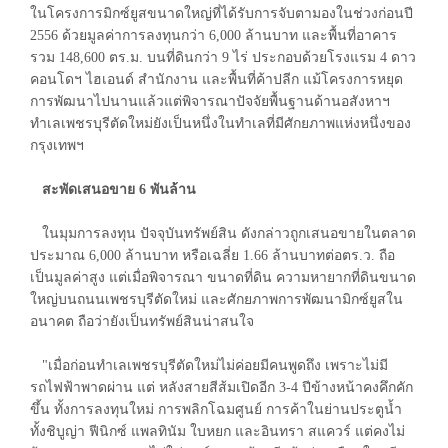
ในโครงการมิกซ์ยูสขนาดใหญ่ที่ได้รับการจับตามองในช่วงก่อนปี
2556 ด้วยมูลค่าการลงทุนกว่า 6,000 ล้านบาท และพื้นที่อาคาร
รวม 148,600 ตร.ม. บนที่ดินกว่า 9 ไร่ ประกอบด้วยโรงแรม 4 ดาว
คอนโดฯ ไฮเอนด์ สำนักงาน และพื้นที่ค้าปลีก แม้โครงการหยุด
การพัฒนาไปนานแล้วแต่พิจารณาปัจจัยพื้นฐานด้านอสังหาฯ
ทำเลเพชรบุรีตัดใหม่ยังเป็นหนึ่งในทำเลที่มีศักยภาพแห่งหนึ่งของ
กรุงเทพฯ
สะพัดเสนอขาย 6 พันล้าน
ในมุมการลงทุน ปัจจุบันทรัพย์สิน ดังกล่าวถูกเสนอขายในตลาด
ประมาณ 6,000 ล้านบาท หรือเฉลี่ย 1.66 ล้านบาทต่อตร.ว. ถือ
เป็นมูลค่าสูง แต่เมื่อพิจารณา ขนาดที่ดิน ความหายากที่ดินขนาด
ใหญ่บนถนนเพชรบุรีตัดใหม่ และศักยภาพการพัฒนามิกซ์ยูสใน
อนาคต ถือว่ายังเป็นทรัพย์สินน่าสนใจ
"เมื่อก่อนทำเลเพชรบุรีตัดใหม่ไม่ค่อยมีคนพูดถึง เพราะไม่มี
รถไฟฟ้าพาดผ่าน แต่ หลังสายสีส้มเปิดอีก 3-4 ปีข้างหน้าคงคึกคัก
ขึ้น ทั้งการลงทุนใหม่ การพลิกโฉมศูนย์ การค้าในย่านประตูน้ำ
ทั้งชิบูญ่า ฟีนิกซ์ แพลทินัม ใบหยก และอินทรา สแควร์ แต่คงไม่