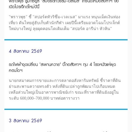
พราวพุธ ชูมิกซ์ยูส "สปอร์ตทัวริซึ่ม-เวลเนส" เทรนด์ใหม่อสังหาฯ จ่อ
เปิดโปรเจ็กต์ใหม่ปีนี้
"พราวพุธ" ชี้ "สปอร์ตทัวริซึ่ม-เวลเนส" มาแรง หนุนเม็ดเงินท่อง
เที่ยว ดันไทยสู่ฮับเก็บตัวนักกีฬา เผยปีนี้เตรียมอวดโฉมโปรเจ็กต์
ใหม่บางใหญ่ ลุยผุดคอนโดเติมเต็ม "สปอร์ต อารีน่า หัวหิน"
4 สิงหาคม 2569
รถไฟฟ้าจุดเปลี่ยน 'สะพานควาย' บิ๊กอสังหาฯ ทุบ 4 โรงหนังแห่ผุด
คอนโดฯ
นายกสมาคมการขายและการตลาดอสังหาริมทรัพย์ ชี้ราคาที่ดิน
ย่านสะพานควายทรงตัว หลังที่ดินเปล่าถูกพัฒนาไปเกือบหมด
เหลือส่วนใหญ่เป็นอาคารพาณิชย์เก่า ขณะที่ราคาที่ดินยังอยู่ใน
ระดับ 600,000–700,000 บาทต่อตารางวา
3 สิงหาคม 2569