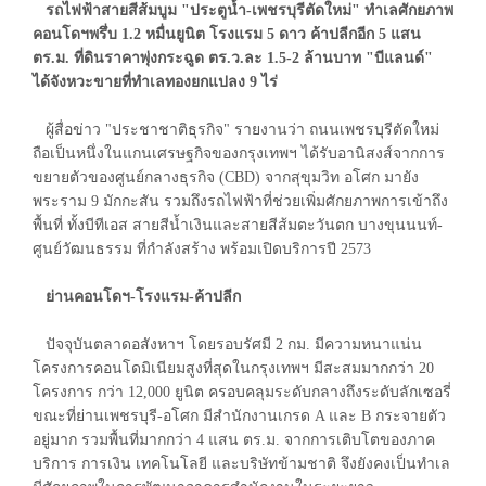
รถไฟฟ้าสายสีส้มบูม "ประตูน้ำ-เพชรบุรีตัดใหม่" ทำเลศักยภาพ
คอนโดฯพรึ่บ 1.2 หมื่นยูนิต โรงแรม 5 ดาว ค้าปลีกอีก 5 แสน
ตร.ม. ที่ดินราคาพุ่งกระฉูด ตร.ว.ละ 1.5-2 ล้านบาท "บีแลนด์"
ได้จังหวะขายที่ทำเลทองยกแปลง 9 ไร่
ผู้สื่อข่าว "ประชาชาติธุรกิจ" รายงานว่า ถนนเพชรบุรีตัดใหม่
ถือเป็นหนึ่งในแกนเศรษฐกิจของกรุงเทพฯ ได้รับอานิสงส์จากการ
ขยายตัวของศูนย์กลางธุรกิจ (CBD) จากสุขุมวิท อโศก มายัง
พระราม 9 มักกะสัน รวมถึงรถไฟฟ้าที่ช่วยเพิ่มศักยภาพการเข้าถึง
พื้นที่ ทั้งบีทีเอส สายสีน้ำเงินและสายสีส้มตะวันตก บางขุนนนท์-
ศูนย์วัฒนธรรม ที่กำลังสร้าง พร้อมเปิดบริการปี 2573
ย่านคอนโดฯ-โรงแรม-ค้าปลีก
ปัจจุบันตลาดอสังหาฯ โดยรอบรัศมี 2 กม. มีความหนาแน่น
โครงการคอนโดมิเนียมสูงที่สุดในกรุงเทพฯ มีสะสมมากกว่า 20
โครงการ กว่า 12,000 ยูนิต ครอบคลุมระดับกลางถึงระดับลักเซอรี่
ขณะที่ย่านเพชรบุรี-อโศก มีสำนักงานเกรด A และ B กระจายตัว
อยู่มาก รวมพื้นที่มากกว่า 4 แสน ตร.ม. จากการเติบโตของภาค
บริการ การเงิน เทคโนโลยี และบริษัทข้ามชาติ จึงยังคงเป็นทำเล