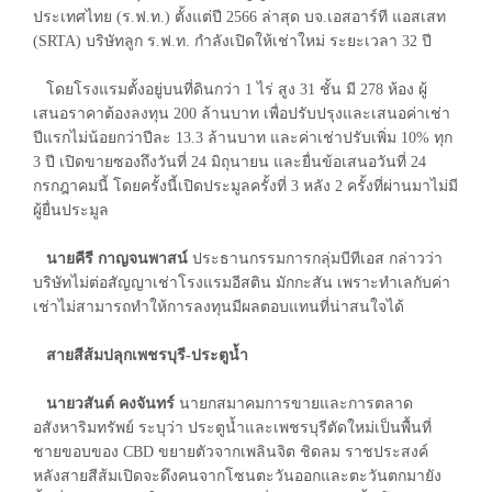
ประเทศไทย (ร.ฟ.ท.) ตั้งแต่ปี 2566 ล่าสุด บจ.เอสอาร์ที แอสเสท
(SRTA) บริษัทลูก ร.ฟ.ท. กำลังเปิดให้เช่าใหม่ ระยะเวลา 32 ปี
โดยโรงแรมตั้งอยู่บนที่ดินกว่า 1 ไร่ สูง 31 ชั้น มี 278 ห้อง ผู้
เสนอราคาต้องลงทุน 200 ล้านบาท เพื่อปรับปรุงและเสนอค่าเช่า
ปีแรกไม่น้อยกว่าปีละ 13.3 ล้านบาท และค่าเช่าปรับเพิ่ม 10% ทุก
3 ปี เปิดขายซองถึงวันที่ 24 มิถุนายน และยื่นข้อเสนอวันที่ 24
กรกฎาคมนี้ โดยครั้งนี้เปิดประมูลครั้งที่ 3 หลัง 2 ครั้งที่ผ่านมาไม่มี
ผู้ยื่นประมูล
นายคีรี กาญจนพาสน์
ประธานกรรมการกลุ่มบีทีเอส กล่าวว่า
บริษัทไม่ต่อสัญญาเช่าโรงแรมอีสติน มักกะสัน เพราะทำเลกับค่า
เช่าไม่สามารถทำให้การลงทุนมีผลตอบแทนที่น่าสนใจได้
สายสีส้มปลุกเพชรบุรี-ประตูน้ำ
นายวสันต์ คงจันทร์
นายกสมาคมการขายและการตลาด
อสังหาริมทรัพย์ ระบุว่า ประตูน้ำและเพชรบุรีตัดใหม่เป็นพื้นที่
ชายขอบของ CBD ขยายตัวจากเพลินจิต ชิดลม ราชประสงค์
หลังสายสีส้มเปิดจะดึงคนจากโซนตะวันออกและตะวันตกมายัง