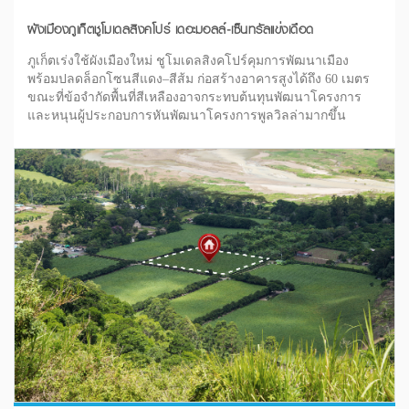
ผังเมืองภูเก็ตชูโมเดลสิงคโปร์ เดอะมอลล์-เซ็นทรัลแข่งเดือด
ภูเก็ตเร่งใช้ผังเมืองใหม่ ชูโมเดลสิงคโปร์คุมการพัฒนาเมือง
พร้อมปลดล็อกโซนสีแดง–สีส้ม ก่อสร้างอาคารสูงได้ถึง 60 เมตร
ขณะที่ข้อจำกัดพื้นที่สีเหลืองอาจกระทบต้นทุนพัฒนาโครงการ
และหนุนผู้ประกอบการหันพัฒนาโครงการพูลวิลล่ามากขึ้น