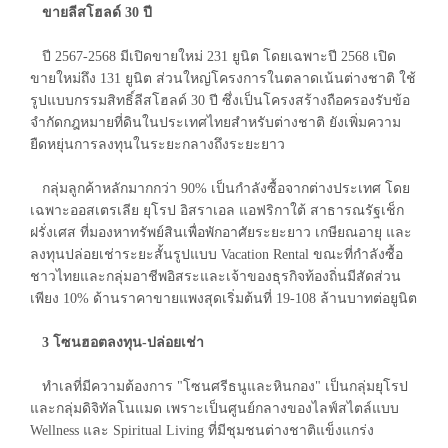
ขายลีสโฮลด์ 30 ปี
ปี 2567-2568 มีเปิดขายใหม่ 231 ยูนิต โดยเฉพาะปี 2568 เปิด
ขายใหม่ถึง 131 ยูนิต ส่วนใหญ่โครงการในตลาดเน้นต่างชาติ ใช้
รูปแบบกรรมสิทธิ์ลีสโฮลด์ 30 ปี ซึ่งเป็นโครงสร้างถือครองรับข้อ
จำกัดกฎหมายที่ดินในประเทศไทยสำหรับต่างชาติ ยังเพิ่มความ
ยืดหยุ่นการลงทุนในระยะกลางถึงระยะยาว
กลุ่มลูกค้าหลักมากกว่า 90% เป็นกำลังซื้อจากต่างประเทศ โดย
เฉพาะออสเตรเลีย ยุโรป อิสราเอล แอฟริกาใต้ สาธารณรัฐเช็ก
ฝรั่งเศส ที่มองหาทรัพย์สินเพื่อพักอาศัยระยะยาว เกษียณอายุ และ
ลงทุนปล่อยเช่าระยะสั้นรูปแบบ Vacation Rental ขณะที่กำลังซื้อ
ชาวไทยและกลุ่มอาชีพอิสระและเจ้าของธุรกิจท้องถิ่นมีสัดส่วน
เพียง 10% ด้านราคาขายแพงสุดเริ่มต้นที่ 19-108 ล้านบาทต่อยูนิต
3 โซนฮอตลงทุน-ปล่อยเช่า
ทำเลที่มีความต้องการ "โซนศรีธนูและหินกอง" เป็นกลุ่มยุโรป
และกลุ่มดิจิทัลโนแมด เพราะเป็นศูนย์กลางของไลฟ์สไตล์แบบ
Wellness และ Spiritual Living ที่มีชุมชนต่างชาติแข็งแกร่ง