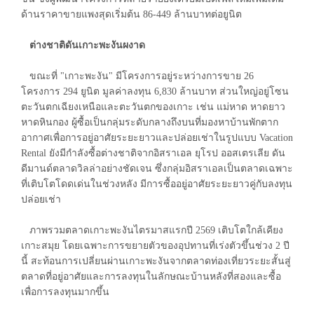
ด้านราคาขายแพงสุดเริ่มต้น 86-449 ล้านบาทต่อยูนิต
ต่างชาติดันเกาะพะงันผงาด
ขณะที่ "เกาะพะงัน" มีโครงการอยู่ระหว่างการขาย 26
โครงการ 294 ยูนิต มูลค่าลงทุน 6,830 ล้านบาท ส่วนใหญ่อยู่โซน
ตะวันตกเฉียงเหนือและตะวันตกของเกาะ เช่น แม่หาด หาดยาว
หาดหินกอง ผู้ซื้อเป็นกลุ่มระดับกลางถึงบนที่มองหาบ้านพักตาก
อากาศเพื่อการอยู่อาศัยระยะยาวและปล่อยเช่าในรูปแบบ Vacation
Rental ยังมีกำลังซื้อต่างชาติจากอิสราเอล ยุโรป ออสเตรเลีย ดัน
ดีมานด์ตลาดวิลล่าอย่างชัดเจน ซึ่งกลุ่มอิสราเอลเป็นตลาดเฉพาะ
ที่เติบโตโดดเด่นในช่วงหลัง มีการซื้ออยู่อาศัยระยะยาวคู่กับลงทุน
ปล่อยเช่า
ภาพรวมตลาดเกาะพะงันไตรมาสแรกปี 2569 เติบโตใกล้เคียง
เกาะสมุย โดยเฉพาะการขยายตัวของอุปทานที่เร่งตัวขึ้นช่วง 2 ปี
นี้ สะท้อนการเปลี่ยนผ่านเกาะพะงันจากตลาดท่องเที่ยวระยะสั้นสู่
ตลาดที่อยู่อาศัยและการลงทุนในลักษณะบ้านหลังที่สองและซื้อ
เพื่อการลงทุนมากขึ้น