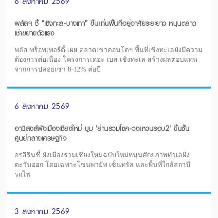
6 สิงหาคม 2569
พลัสฯ ชี้ “เชิงทะเล-บางเทา” ขึ้นแท่นพื้นที่อยู่อาศัยระยะยาว หนุนตลาด
เช่าขยายตัวแรง
พลัส พร็อพเพอร์ตี้ เผย ตลาดเช่าคอนโดฯ พื้นที่เชิงทะเลยังมีความ
ต้องการต่อเนื่อง โครงการเดอะ เบส เชิงทะเล สร้างผลตอบแทน
จากการปล่อยเช่า 8-12% ต่อปี
6 สิงหาคม 2569
อานิสงส์ผังเมืองเชียงใหม่ บูม 'ย่านรวมโชค-วงแหวนรอบ2' ขึ้นชั้น
ศูนย์กลางเศรษฐกิจ
อรสิรินชี้ ผังเมืองรวมเชียงใหม่ฉบับใหม่หนุนศักยภาพทำเลฝั่ง
ตะวันออก โดยเฉพาะโซนพายัพ เซ็นทรัล และพื้นที่ใกล้สถานี
รถไฟ
3 สิงหาคม 2569