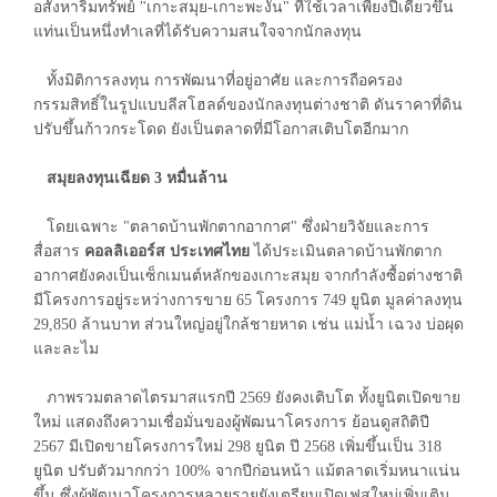
อสังหาริมทรัพย์ "เกาะสมุย-เกาะพะงัน" ที่ใช้เวลาเพียงปีเดียวขึ้น
แท่นเป็นหนึ่งทำเลที่ได้รับความสนใจจากนักลงทุน
ทั้งมิติการลงทุน การพัฒนาที่อยู่อาศัย และการถือครอง
กรรมสิทธิ์ในรูปแบบลีสโฮลด์ของนักลงทุนต่างชาติ ดันราคาที่ดิน
ปรับขึ้นก้าวกระโดด ยังเป็นตลาดที่มีโอกาสเติบโตอีกมาก
สมุยลงทุนเฉียด 3 หมื่นล้าน
โดยเฉพาะ "ตลาดบ้านพักตากอากาศ" ซึ่งฝ่ายวิจัยและการ
สื่อสาร
คอลลิเออร์ส ประเทศไทย
ได้ประเมินตลาดบ้านพักตาก
อากาศยังคงเป็นเซ็กเมนต์หลักของเกาะสมุย จากกำลังซื้อต่างชาติ
มีโครงการอยู่ระหว่างการขาย 65 โครงการ 749 ยูนิต มูลค่าลงทุน
29,850 ล้านบาท ส่วนใหญ่อยู่ใกล้ชายหาด เช่น แม่น้ำ เฉวง บ่อผุด
และละไม
ภาพรวมตลาดไตรมาสแรกปี 2569 ยังคงเติบโต ทั้งยูนิตเปิดขาย
ใหม่ แสดงถึงความเชื่อมั่นของผู้พัฒนาโครงการ ย้อนดูสถิติปี
2567 มีเปิดขายโครงการใหม่ 298 ยูนิต ปี 2568 เพิ่มขึ้นเป็น 318
ยูนิต ปรับตัวมากกว่า 100% จากปีก่อนหน้า แม้ตลาดเริ่มหนาแน่น
ขึ้น ซึ่งผู้พัฒนาโครงการหลายรายยังเตรียมเปิดเฟสใหม่เพิ่มเติม