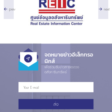
prev
next
จดหมายข่าวอีเล็กทรอ
นิกส์
เพื่อร่วมรับข่าวสารแวดวง
อสังหาริมทรัพย์
ส่ง