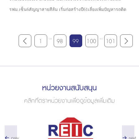
รฟม.เซ็น6สัญญาสายสีส้ม เริ่มก่อสร้างปี61เลี่ยงเพิ่มปัญหารถติด
...
...
1
98
99
100
101
หน่วยงานสนับสนุน
คลิกที่ตราหน่วยงานเพื่อดูข้อมูลเพิ่มเติม
prev
next