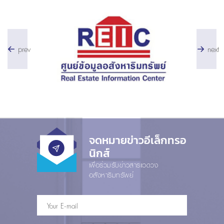
prev
next
จดหมายข่าวอีเล็กทรอ
นิกส์
เพื่อร่วมรับข่าวสารแวดวง
อสังหาริมทรัพย์