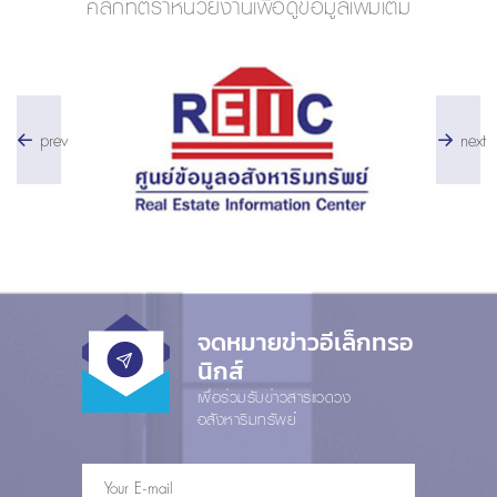
คลิกที่ตราหน่วยงานเพื่อดูข้อมูลเพิ่มเติม
prev
next
จดหมายข่าวอีเล็กทรอ
นิกส์
เพื่อร่วมรับข่าวสารแวดวง
อสังหาริมทรัพย์