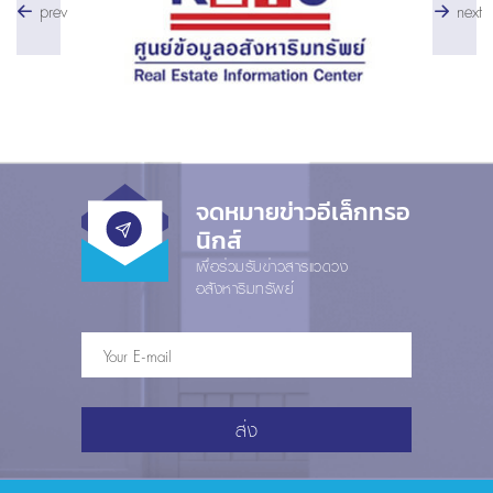
prev
next
จดหมายข่าวอีเล็กทรอ
นิกส์
เพื่อร่วมรับข่าวสารแวดวง
อสังหาริมทรัพย์
ส่ง