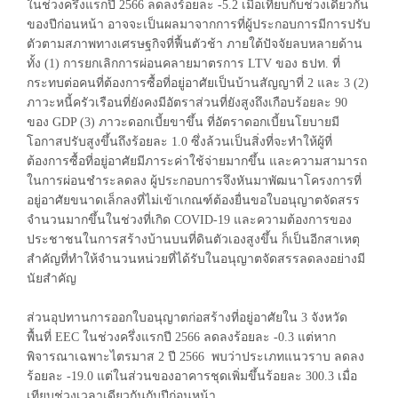
ในช่วงครึ่งแรกปี 2566 ลดลงร้อยละ -5.2 เมื่อเทียบกับช่วงเดียวกัน
ของปีก่อนหน้า อาจจะเป็นผลมาจากการที่ผู้ประกอบการมีการปรับ
ตัวตามสภาพทางเศรษฐกิจที่ฟื้นตัวช้า ภายใต้ปัจจัยลบหลายด้าน
ทั้ง (1) การยกเลิกการผ่อนคลายมาตรการ LTV ของ ธปท. ที่
กระทบต่อคนที่ต้องการซื้อที่อยู่อาศัยเป็นบ้านสัญญาที่ 2 และ 3 (2)
ภาวะหนี้ครัวเรือนที่ยังคงมีอัตราส่วนที่ยังสูงถึงเกือบร้อยละ 90
ของ GDP (3) ภาวะดอกเบี้ยขาขึ้น ที่อัตราดอกเบี้ยนโยบายมี
โอกาสปรับสูงขึ้นถึงร้อยละ 1.0 ซึ่งล้วนเป็นสิ่งที่จะทำให้ผู้ที่
ต้องการซื้อที่อยู่อาศัยมีภาระค่าใช้จ่ายมากขึ้น และความสามารถ
ในการผ่อนชำระลดลง ผู้ประกอบการจึงหันมาพัฒนาโครงการที่
อยู่อาศัยขนาดเล็กลงที่ไม่เข้าเกณฑ์ต้องยื่นขอใบอนุญาตจัดสรร
จำนวนมากขึ้นในช่วงที่เกิด COVID-19 และความต้องการของ
ประชาชนในการสร้างบ้านบนที่ดินตัวเองสูงขึ้น ก็เป็นอีกสาเหตุ
สำคัญที่ทำให้จำนวนหน่วยที่ได้รับในอนุญาตจัดสรรลดลงอย่างมี
นัยสำคัญ
ส่วนอุปทานการออกใบอนุญาตก่อสร้างที่อยู่อาศัยใน 3 จังหวัด
พื้นที่ EEC ในช่วงครึ่งแรกปี 2566 ลดลงร้อยละ -0.3 แต่หาก
พิจารณาเฉพาะไตรมาส 2 ปี 2566 พบว่าประเภทแนวราบ ลดลง
ร้อยละ -19.0 แต่ในส่วนของอาคารชุดเพิ่มขึ้นร้อยละ 300.3 เมื่อ
เทียบช่วงเวลาเดียวกันกับปีก่อนหน้า...