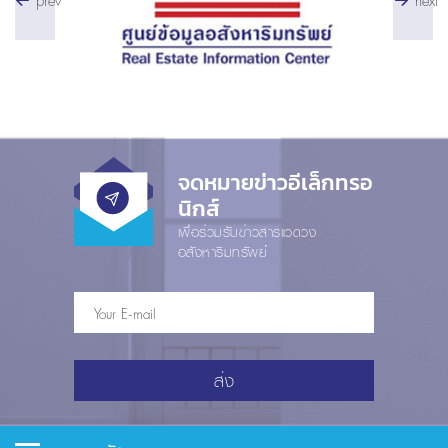
prev
next
จดหมายข่าวอีเล็กทรอ
นิกส์
เพื่อร่วมรับข่าวสารแวดวง
อสังหาริมทรัพย์
ส่ง