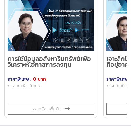
การใช้ข้อมูลอสังหาริมทรัพย์เพื่อ
เจาะลึก
วิเคราะห์โอกาสการลงทุน
ที่อยู่อ
สนาม ขอ
ราคาพิเศษ :
0 บาท
ราคาพิเศษ :
ราคาปกติ : 0 บาท
ราคาปกติ : 
รายละเอียดเพิ่มเติม