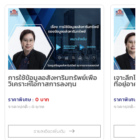
การใช้ข้อมูลอสังหาริมทรัพย์เพื่อ
เจาะลึก
วิเคราะห์โอกาสการลงทุน
ที่อยู่อ
สนาม ขอ
ราคาพิเศษ :
0 บาท
ราคาพิเศษ :
ราคาปกติ : 0 บาท
ราคาปกติ : 
รายละเอียดเพิ่มเติม