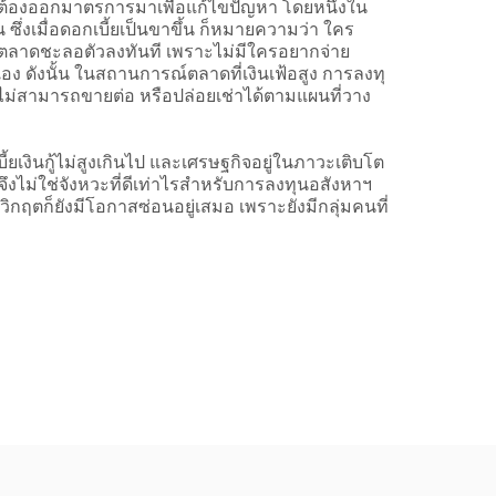
างจะต้องออกมาตรการมาเพื่อแก้ไขปัญหา โดยหนึ่งใน
ึ่งเมื่อดอกเบี้ยเป็นขาขึ้น ก็หมายความว่า ใคร
งินในตลาดชะลอตัวลงทันที เพราะไม่มีใครอยากจ่าย
นเอง ดังนั้น ในสถานการณ์ตลาดที่เงินเฟ้อสูง การลงทุ
วไม่สามารถขายต่อ หรือปล่อยเช่าได้ตามแผนที่วาง
งินกู้ไม่สูงเกินไป และเศรษฐกิจอยู่ในภาวะเติบโต
 จึงไม่ใช่จังหวะที่ดีเท่าไรสำหรับการลงทุนอสังหาฯ
ฤตก็ยังมีโอกาสซ่อนอยู่เสมอ เพราะยังมีกลุ่มคนที่