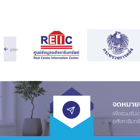
prev
จดหมายข่
เพื่อร่วมรับ
อสังหาริมทร