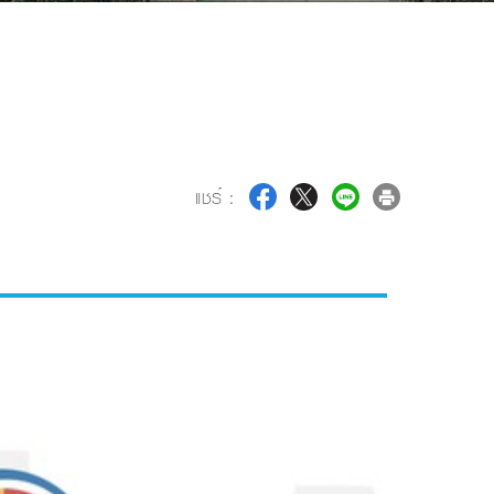
แชร์ :