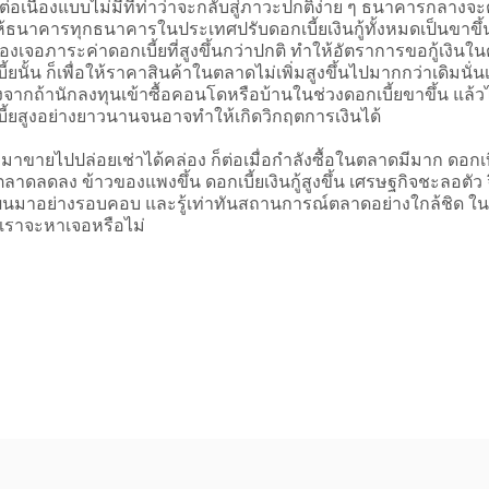
ย่างต่อเนื่องแบบไม่มีทีท่าว่าจะกลับสู่ภาวะปกติง่าย ๆ ธนาคารกล
ธนาคารทุกธนาคารในประเทศปรับดอกเบี้ยเงินกู้ทั้งหมดเป็นขาขึ้น ซ
จะต้องเจอภาระค่าดอกเบี้ยที่สูงขึ้นกว่าปกติ ทำให้อัตราการขอกู้เ
้ยนั้น ก็เพื่อให้ราคาสินค้าในตลาดไม่เพิ่มสูงขึ้นไปมากกว่าเดิมนั่
งจากถ้านักลงทุนเข้าซื้อคอนโดหรือบ้านในช่วงดอกเบี้ยขาขึ้น แล้
บี้ยสูงอย่างยาวนานจนอาจทำให้เกิดวิกฤตการเงินได้
ปปล่อยเช่าได้คล่อง ก็ต่อเมื่อกำลังซื้อในตลาดมีมาก ดอกเบี้ยเ
นตลาดลดลง ข้าวของแพงขึ้น ดอกเบี้ยเงินกู้สูงขึ้น เศรษฐกิจชะลอตัว
มาอย่างรอบคอบ และรู้เท่าทันสถานการณ์ตลาดอย่างใกล้ชิด ในวิก
ว่าเราจะหาเจอหรือไม่