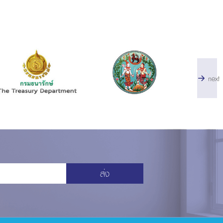
next
ส่ง