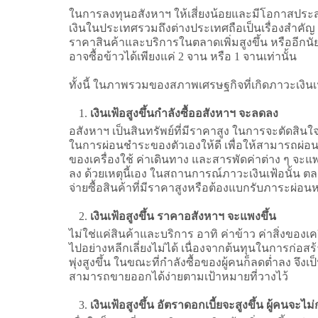
ในการลงทุนอสังหาฯ ให้เสี่ยงน้อยและมีโอกาสปร
เงินในประเทศรวมถึงต่างประเทศถือเป็นเรื่องสำคัญ 
ราคาสินค้าและบริการในตลาดเพิ่มสูงขึ้น หรืออีกนัยหนึ
อาจซื้อข้าวได้เพียงแค่ 2 จาน หรือ 1 จานเท่านั้น
ทั้งนี้ ในภาพรวมของสภาพเศรษฐกิจที่เกิดภาวะเงินเฟ้อ
เงินเฟ้อสูงขึ้นกำลังซื้ออสังหาฯ จะลดลง
อสังหาฯ เป็นสินทรัพย์ที่มีราคาสูง ในการจะตัดสิน
ในการผ่อนชำระของตัวเองให้ดี เพื่อให้สามารถผ่อนจ่
ของเครื่องใช้ ค่าเดินทาง และสารพัดค่าต่าง ๆ จะแ
ลง ด้วยเหตุนี้เอง ในสถานการณ์ภาวะเงินเฟ้อนั้น ตลา
จ่ายซื้อสินค้าที่มีราคาสูงหรือต้องแบกรับภาระผ่อนห
เงินเฟ้อสูงขึ้น ราคาอสังหาฯ จะแพงขึ้น
ไม่ใช่แค่สินค้าและบริการ อาทิ ค่าข้าว ค่าสิ่งของเ
ไปอย่างหลีกเลี่ยงไม่ได้ เนื่องจากต้นทุนในการก่อสร
พุ่งสูงขึ้น ในขณะที่กำลังซื้อของผู้คนก็ลดต่ำลง จ
สามารถขายออกได้ง่ายตามเป้าหมายที่วางไว้
เงินเฟ้อสูงขึ้น อัตราดอกเบี้ยจะสูงขึ้น ผู้คนจะไม่ก