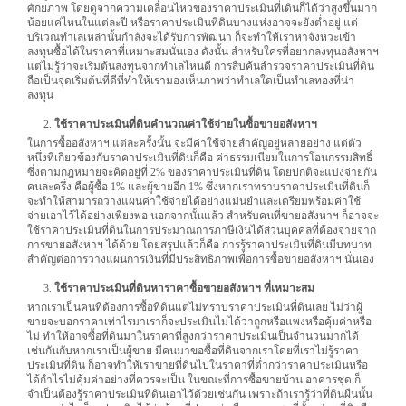
ศักยภาพ โดยดูจากความเคลื่อนไหวของราคาประเมินที่เดินก็ได้ว่าสูงขึ้นมาก
น้อยแค่ไหนในแต่ละปี หรือราคาประเมินที่ดินบางแห่งอาจจะยังต่ำอยู่ แต่
บริเวณทำเลเหล่านั้นกำลังจะได้รับการพัฒนา ก็จะทำให้เราหาจังหวะเข้า
ลงทุนซื้อได้ในราคาที่เหมาะสมนั่นเอง ดังนั้น สำหรับใครที่อยากลงทุนอสังหาฯ
แต่ไม่รู้ว่าจะเริ่มต้นลงทุนจากทำเลไหนดี การสืบค้นสำรวจราคาประเมินที่ดิน
ถือเป็นจุดเริ่มต้นที่ดีที่ทำให้เรามองเห็นภาพว่าทำเลใดเป็นทำเลทองที่น่า
ลงทุน
ใช้ราคาประเมินที่ดินคำนวณค่าใช้จ่ายในซื้อขายอสังหาฯ
ในการซื้ออสังหาฯ แต่ละครั้งนั้น จะมีค่าใช้จ่ายสำคัญอยู่หลายอย่าง แต่ตัว
หนึ่งที่เกี่ยวข้องกับราคาประเมินที่ดินก็คือ ค่าธรรมเนียมในการโอนกรรมสิทธิ์
ซึ่งตามกฎหมายจะคิดอยู่ที่ 2% ของราคาประเมินที่ดิน โดยปกติจะแบ่งจ่ายกัน
คนละครึ่ง คือผู้ซื้อ 1% และผู้ขายอีก 1% ซึ่งหากเราทราบราคาประเมินที่ดินก็
จะทำให้สามารถวางแผนค่าใช้จ่ายได้อย่างแม่นยำและเตรียมพร้อมค่าใช้
จ่ายเอาไว้ได้อย่างเพียงพอ นอกจากนั้นแล้ว สำหรับคนที่ขายอสังหาฯ ก็อาจจะ
ใช้ราคาประเมินที่ดินในการประมาณการภาษีเงินได้ส่วนบุคคลที่ต้องจ่ายจาก
การขายอสังหาฯ ได้ด้วย โดยสรุปแล้วก็คือ การรู้ราคาประเมินที่ดินมีบทบาท
สำคัญต่อการวางแผนการเงินที่มีประสิทธิภาพเพื่อการซื้อขายอสังหาฯ นั่นเอง
ใช้ราคาประเมินที่ดินหาราคาซื้อขายอสังหาฯ ที่เหมาะสม
หากเราเป็นคนที่ต้องการซื้อที่ดินแต่ไม่ทราบราคาประเมินที่ดินเลย ไม่ว่าผู้
ขายจะบอกราคาเท่าไรมาเราก็จะประเมินไม่ได้ว่าถูกหรือแพงหรือคุ้มค่าหรือ
ไม่ ทำให้อาจซื้อที่ดินมาในราคาที่สูงกว่าราคาประเมินเป็นจำนวนมากได้
เช่นกันกับหากเราเป็นผู้ขาย มีคนมาขอซื้อที่ดินจากเราโดยที่เราไม่รู้ราคา
ประเมินที่ดิน ก็อาจทำให้เราขายที่ดินไปในราคาที่ต่ำกว่าราคาประเมินหรือ
ได้กำไรไม่คุ้มค่าอย่างที่ควรจะเป็น ในขณะที่การซื้อขายบ้าน อาคารชุด ก็
จำเป็นต้องรู้ราคาประเมินที่ดินเอาไว้ด้วยเช่นกัน เพราะถ้าเรารู้ว่าที่ดินผืนนั้น