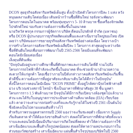
DCON
ลุยธุรกิจอสังหาริมทรัพย์เต็มสูบ ตั้งเป้าเปิดตัวโครงการปีละ 1 แห่ง หวัง
หนุนผลงานเติบโตต่อเนื่อง เดินหน้ากว้านซื้อที่ดินใหม่ รอจังหวะพัฒนา
โครงการคอนโดในอนาคต พร้อมทุ่มทุนราว 5- 10 ล้านบาท ซื้อเครื่องจักรผลิต
โปรดักต์ใหม่ รองรับความต้องการเพิ่มขึ้นในอนาคต
นายวิทวัส พรกุล กรรมการผู้จัดการ บริษัท ดีคอนโปรดักส์ จำกัด (มหาชน)
หรือ
DCON
ผู้ประกอบการธุรกิจผลิตแผ่นพื้นและเสาเข็มรายใหญ่ของไทย เปิด
เผยว่า บริษัทมองการขยายธุรกิจอสังหาริมทรัพย์อย่างต่อเนื่อง โดยวางเป้า
การสร้างโครงการอสังหาริมทรัพย์เฉลี่ยปีละ 1 โครงการ ล่าสุดอยู่ระหว่างจัด
ซื้อที่ดินผืนใหม่เพื่อรอการพัฒนาในปี 2565-2566 โดยมีแผนที่จะพัฒนา
คอนโดมิเนียมต่อเนื่อง
เล็งตุนที่ดินเพิ่ม
"ปัจจุบันยังอยู่ระหว่างศึกษาพื้นที่ศักยภาพและการเติบโตที่ดี รวมไปถึง
โครงการรถไฟฟ้าที่กำลังจะเกิดขึ้นในอนาคต ที่จะช่วยเข้ามาอำนวยความ
สะดวกให้แก่ลูกค้า โดยเชื่อว่าภายในปีดังกล่าวภาคอสังหาริมทรัพย์จะเริ่มฟื้น
ตัวดีขึ้น ความต้องการที่อยู่อาศัยจะกลับมาเติบโตได้ดีกว่าในปัจจุบัน"
ทั้งนี้โครงการคอนโดมิเนียม "
DCON PRIME"
ตั้งอยู่ใกล้สถานีรถไฟฟ้าสายสี
ม่วง บริเวณช่วงสถานี ไทรม้า ซึ่งเป็นอาคารที่พักอาศัยสูง 38 ชั้น มูลค่า
โครงการราว 1.5 พันล้านบาท ปัจจุบันได้มีการเริ่มเปิดบางห้องชุดไปแล้วบาง
ส่วน และได้รับใบอนุญาตการประเมินทางด้านสิ่งแวดล้อม (
EIA)
เรียบร้อย
แล้ว คาดว่าจะสามารถก่อสร้างเสร็จและรับรู้รายได้ในช่วงปี 2561 เป็นต้นไป
ซึ่งยังคงเป็นไปตามแผนเดิมที่วางไว้
สำหรับภาพรวมอุตสาหกรรมปี 2560 มองว่าจะเริ่มชะลอตัว เนื่องจาก
Supply
เริ่มล้นตลาด ทำให้ต้องเร่งขายสินค้าเก่า ส่งผลให้โครงการที่พักอาศัยทั้งแนว
ราบและคอนโดมิเนียมมีปริมาณการเกิดใหม่ที่ลดลง ทำให้ความต้องการใช้
เสาเข็มอัดแรงและพื้นสำเร็จรูปลดน้อยลง ส่งผลให้คาดว่าผลประกอบการใน
ส่วนของวัสดุก่อสร้าง เสาเข็มอัดแรง แผ่นพื้นสำเร็จรูปของบริษัทในปี 2560