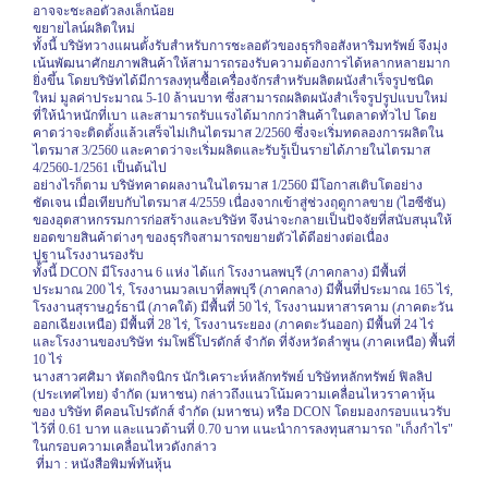
อาจจะชะลอตัวลงเล็กน้อย
ขยายไลน์ผลิตใหม่
ทั้งนี้ บริษัทวางแผนตั้งรับสำหรับการชะลอตัวของธุรกิจอสังหาริมทรัพย์ จึงมุ่ง
เน้นพัฒนาศักยภาพสินค้าให้สามารถรองรับความต้องการได้หลากหลายมาก
ยิ่งขึ้น โดยบริษัทได้มีการลงทุนซื้อเครื่องจักรสำหรับผลิตผนังสำเร็จรูปชนิด
ใหม่ มูลค่าประมาณ 5-10 ล้านบาท ซึ่งสามารถผลิตผนังสำเร็จรูปรูปแบบใหม่
ที่ให้นำหนักที่เบา และสามารถรับแรงได้มากกว่าสินค้าในตลาดทั่วไป โดย
คาดว่าจะติดตั้งแล้วเสร็จไม่เกินไตรมาส 2/2560 ซึ่งจะเริ่มทดลองการผลิตใน
ไตรมาส 3/2560 และคาดว่าจะเริ่มผลิตและรับรู้เป็นรายได้ภายในไตรมาส
4/2560-1/2561 เป็นต้นไป
อย่างไรก็ตาม บริษัทคาดผลงานในไตรมาส 1/2560 มีโอกาสเติบโตอย่าง
ชัดเจน เมื่อเทียบกับไตรมาส 4/2559 เนื่องจากเข้าสู่ช่วงฤดูกาลขาย (ไฮซีซัน)
ของอุตสาหกรรมการก่อสร้างและบริษัท จึงน่าจะกลายเป็นปัจจัยที่สนับสนุนให้
ยอดขายสินค้าต่างๆ ของธุรกิจสามารถขยายตัวได้ดีอย่างต่อเนื่อง
ปูฐานโรงงานรองรับ
ทั้งนี้
DCON
มีโรงงาน 6 แห่ง ได้แก่ โรงงานลพบุรี (ภาคกลาง) มีพื้นที่
ประมาณ 200 ไร่
,
โรงงานมวลเบาที่ลพบุรี (ภาคกลาง) มีพื้นที่ประมาณ 165 ไร่
,
โรงงานสุราษฎร์ธานี (ภาคใต้) มีพื้นที่ 50 ไร่
,
โรงงานมหาสารคาม (ภาคตะวัน
ออกเฉียงเหนือ) มีพื้นที่ 28 ไร่
,
โรงงานระยอง (ภาคตะวันออก) มีพื้นที่ 24 ไร่
และโรงงานของบริษัท ร่มโพธิ์โปรดักส์ จำกัด ที่จังหวัดลำพูน (ภาคเหนือ) พื้นที่
10 ไร่
นางสาวศศิมา หัตถกิจนิกร นักวิเคราะห์หลักทรัพย์ บริษัทหลักทรัพย์ ฟิลลิป
(ประเทศไทย) จำกัด (มหาชน) กล่าวถึงแนวโน้มความเคลื่อนไหวราคาหุ้น
ของ บริษัท ดีคอนโปรดักส์ จำกัด (มหาชน) หรือ
DCON
โดยมองกรอบแนวรับ
ไว้ที่ 0.61 บาท และแนวต้านที่ 0.70 บาท แนะนำการลงทุนสามารถ "เก็งกำไร"
ในกรอบความเคลื่อนไหวดังกล่าว
ที่มา
:
หนังสือพิมพ์ทันหุ้น