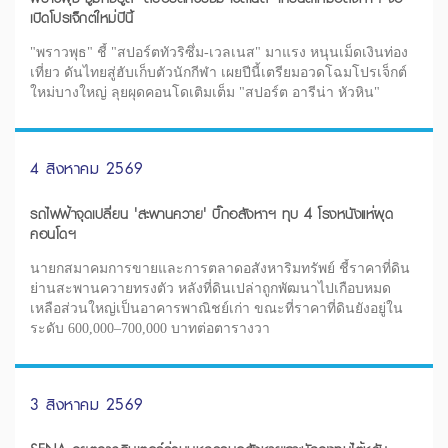
เปิดโปรเจ็กต์ใหม่ปีนี้
"พราวพุธ" ชี้ "สปอร์ตทัวริซึ่ม-เวลเนส" มาแรง หนุนเม็ดเงินท่อง
เที่ยว ดันไทยสู่ฮับเก็บตัวนักกีฬา เผยปีนี้เตรียมอวดโฉมโปรเจ็กต์
ใหม่บางใหญ่ ลุยผุดคอนโดเติมเต็ม "สปอร์ต อารีน่า หัวหิน"
4 สิงหาคม 2569
รถไฟฟ้าจุดเปลี่ยน 'สะพานควาย' บิ๊กอสังหาฯ ทุบ 4 โรงหนังแห่ผุด
คอนโดฯ
นายกสมาคมการขายและการตลาดอสังหาริมทรัพย์ ชี้ราคาที่ดิน
ย่านสะพานควายทรงตัว หลังที่ดินเปล่าถูกพัฒนาไปเกือบหมด
เหลือส่วนใหญ่เป็นอาคารพาณิชย์เก่า ขณะที่ราคาที่ดินยังอยู่ใน
ระดับ 600,000–700,000 บาทต่อตารางวา
3 สิงหาคม 2569