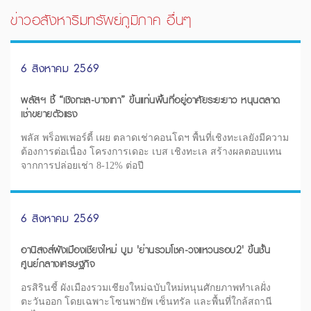
ข่าวอสังหาริมทรัพย์ภูมิภาค อื่นๆ
6 สิงหาคม 2569
พลัสฯ ชี้ “เชิงทะเล-บางเทา” ขึ้นแท่นพื้นที่อยู่อาศัยระยะยาว หนุนตลาด
เช่าขยายตัวแรง
พลัส พร็อพเพอร์ตี้ เผย ตลาดเช่าคอนโดฯ พื้นที่เชิงทะเลยังมีความ
ต้องการต่อเนื่อง โครงการเดอะ เบส เชิงทะเล สร้างผลตอบแทน
จากการปล่อยเช่า 8-12% ต่อปี
6 สิงหาคม 2569
อานิสงส์ผังเมืองเชียงใหม่ บูม 'ย่านรวมโชค-วงแหวนรอบ2' ขึ้นชั้น
ศูนย์กลางเศรษฐกิจ
อรสิรินชี้ ผังเมืองรวมเชียงใหม่ฉบับใหม่หนุนศักยภาพทำเลฝั่ง
ตะวันออก โดยเฉพาะโซนพายัพ เซ็นทรัล และพื้นที่ใกล้สถานี