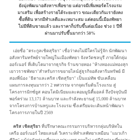
ยังมุ่งพัฒนาอสังหาฯเพื่อขาย แต่อาจมีเพิ่มพอร์ตโรงแรม
มาเสริม เพื่อสร้างรายได้ระยะยาว ขณะเดียวกันเรายังคง
ซื้อที่ดิน หากมีทำเลดีและเหมาะสม แต่ตอนนี้เมืองพัทยา
ไม่มีที่ดินขายแล้ว และราคาก็ปรับขึ้นต่อเนื่อง ช่วง 1 ปีที่
ผ่านมาปรับขึ้นมากว่า 50%
เอ่ยชื่อ "ตระกูลเชิดสุริยา" เชื่อว่าคงไม่มีใครไม่รู้จัก นักพัฒนา
อสังหาริมทรัพย์รายใหญ่ในเมืองพัทยา จังหวัดชลบุรี ภายใต้กลุ่ม
ออร์เนอร์ ที่เติบโตมาจากธุรกิจ ร้านขายทอง "ห้างทองแม่ทองสุก
เยาวราชพัทยา"สำหรับการขยายไลน์สู่ธุรกิจอสังหาริมทรัพย์ มี
สองพี่น้อง "ธิดาและคริส เชิดสุริยา" เป็นแม่ทัพ ขับเคลื่อน
แผนการลงทุนมากว่า 2 ทศวรรษ จากจุดเริ่มต้นโรงแรม สู่
โครงการมิกซ์ยูส คอนโดมิเนียมและคอมมูนิตี้มอลล์ ถึงปัจจุบันมี
พอร์ตร่วม 13,171 ล้านบาท และกำลังทะยานสู่ 15,000 ล้านบาท
จากโครงการบ้านหรูและโรงแรม ซึ่งเตรียมจะเดินหน้าพัฒนา
โครงการภายในปี 2569
คริส เชิดสุริยา
ที่ปรึกษาคณะกรรมการบริหารกลุ่มบริษัทใน
เครือ ออร์เนอร์ ไทยแลนด์ วิเคราะห์ทำเลพัทยาเหมือน "แมวเก้า