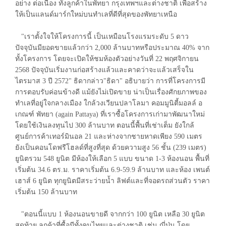
อย่าง ต่อเนื่อง ทั้งลูกค้าในพัทยา กรุงเทพฯและต่างชาติ เพื่อสร้าง
ให้เป็นแลนด์มาร์กใหม่บนทำเลที่ดีที่สุดของพัทยาเหนือ
"เราตั้งใจให้โครงการนี้ เป็นเหมือนโรงแรมระดับ 5 ดาว
ปัจจุบันมียอดขายแล้วกว่า 2,000 ล้านบาทหรือประมาณ 40% จาก
ทั้งโครงการ โดยจะเปิดให้ชมห้องตัวอย่างวันที่ 22 พฤศจิกายน
2568 ปัจจุบันเริ่มงานก่อสร้างแล้วและคาดว่าจะแล้วเสร็จใน
ไตรมาส 3 ปี 2572" ธิดากล่าว"ธิดา" อธิบายว่า การที่โครงการมี
การตอบรับค่อนข้างดี แม้ยังไม่เปิดขาย น่าเป็นเรื่องศักยภาพของ
ทำเลที่อยู่ใจกลางเมือง ใกล้วงเวียนปลาโลมา คอมมูนิตี้มอลล์ อ
เกณฑ์ พัทยา (again Pattaya) ที่เราซื้อโครงการเก่ามาพัฒนาใหม่
โดยใช้เงินลงทุนไป 300 ล้านบาท ตอนนี้พื้นที่เช่าเต็ม ยังใกล้
ศูนย์การค้าเทอร์มินอล 21 และห่างจากชายหาดเพียง 590 เมตร
ยังเป็นคอนโดฟรีโฮลด์ที่สูงที่สุด ด้วยความสูง 56 ชั้น (239 เมตร)
ยูนิตรวม 548 ยูนิต มีห้องให้เลือก 5 แบบ ขนาด 1-3 ห้องนอน พื้นที่
เริ่มต้น 34.6 ตร.ม. ราคาเริ่มต้น 6.9-59.9 ล้านบาท และห้อง เพนต์
เฮาส์ 6 ยูนิต ทุกยูนิตมีสระว่ายน้ำ ลิฟต์และที่จอดรถส่วนตัว ราคา
เริ่มต้น 150 ล้านบาท
"ตอนนี้แบบ 1 ห้องนอนขายดี จากกว่า 100 ยูนิต เหลือ 30 ยูนิต
สุดท้าย ลูกค้าที่ซื้อมีทั้งคนไทยและต่างชาติ เช่น ญี่ปุ่น โดย