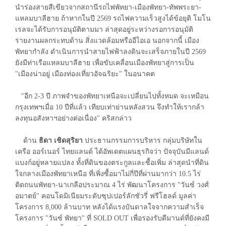
นำร่องสายสีเขียวจากสถานีรถไฟพัทยา-เมืองพัทยา-ทัพพระยา-
แหลมบาลีฮาย ถ้าหากในปี 2569 รถไฟความเร็วสูงได้ข้อยุติ โมโน
เรลจะได้รับการอนุมัติตามมา ล่าสุดอยู่ระหว่างรอการอนุมัติ
รายงานผลกระทบด้าน สิ่งแวดล้อมหรืออีไอเอ นอกจากนี้ เมือง
พัทยากำลัง ดำเนินการนำสายไฟฟ้าลงดินจะเสร็จภายในปี 2569
ยังมีท่าเรือแหลมบาลีฮาย เพื่อขับเคลื่อนเมืองพัทยาสู่การเป็น
"เมืองน่าอยู่ เมืองท่องเที่ยวอัจฉริยะ" ในอนาคต
"อีก 2-3 ปี ภาพจำของพัทยาเหนือจะเปลี่ยนไปทั้งหมด จะเหมือน
กรุงเทพฯเมื่อ 10 ปีที่แล้ว เทียบเท่าย่านหลังสวน จึงทำให้เรากล้า
ลงทุนอสังหาฯอย่างต่อเนื่อง" คริสกล่าว
ด้าน
ธิดา เชิดสุริยา
ประธานกรรมการบริหาร กลุ่มบริษัทใน
เครือ ออร์เนอร์ ไทยแลนด์ ได้อัพเดตแผนธุรกิจว่า ปัจจุบันมีแลนด์
แบงก์อยู่หลายแปลง ทั้งที่ดินของตระกูลและซื้อเพิ่ม ล่าสุดนำที่ดิน
ใจกลางเมืองพัทยาเหนือ ที่เพิ่งซื้อมาไม่กี่ปีที่ผ่านมากว่า 10.5 ไร่
ติดถนนพัทยา-นาเกลือประมาณ 4 ไร่ พัฒนาโครงการ "วันซ์ วงศ์
อมาตย์" คอนโดมิเนียมระดับซุปเปอร์ลักชัวรี่ ฟรีโฮลด์ มูลค่า
โครงการ 8,000 ล้านบาท หลังได้แรงบันดาลใจจากความสำเร็จ
โครงการ "วันซ์ พัทยา" ที่ SOLD OUT เพื่อรองรับดีมานด์ที่ยังคงมี