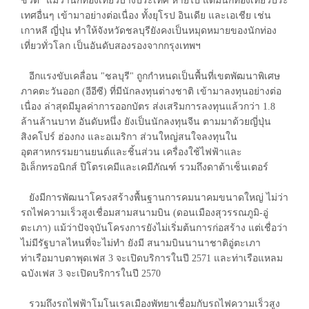
ชีวิต" แม้ว่านักท่องเที่ยวบางประเทศ หายไป แต่มีนักท่องเที่ยวประ
เทศอื่นๆ เข้ามาอย่างต่อเนื่อง ทั้งยุโรป อินเดีย และเอเชีย เช่น
เกาหลี ญี่ปุ่น ทำให้จังหวัดชลบุรียังคงเป็นหมุดหมายของนักท่อง
เที่ยวทั่วโลก เป็นอันดับสองรองจากกรุงเทพฯ
อีกแรงขับเคลื่อน "ชลบุรี" ถูกกำหนดเป็นพื้นที่เขตพัฒนาพิเศษ
ภาคตะวันออก (อีอีซี) ที่มีนักลงทุนต่างชาติ เข้ามาลงทุนอย่างต่อ
เนื่อง ล่าสุดมีมูลค่าการออกบัตร ส่งเสริมการลงทุนแล้วกว่า 1.8
ล้านล้านบาท อันดับหนึ่ง ยังเป็นนักลงทุนจีน ตามมาด้วยญี่ปุ่น
สิงคโปร์ ฮ่องกง และอเมริกา ส่วนใหญ่สนใจลงทุนใน
อุตสาหกรรมยานยนต์และชิ้นส่วน เครื่องใช้ไฟฟ้าและ
อิเล็กทรอนิกส์ ปิโตรเคมีและเคมีภัณฑ์ รวมถึงดาต้าเซ็นเตอร์
ยังมีการพัฒนาโครงสร้างพื้นฐานการคมนาคมขนาดใหญ่ ไม่ว่า
รถไฟความเร็วสูงเชื่อมสามสนามบิน (ดอนเมืองสุวรรณภูมิ-อู่
ตะเภา) แม้ว่าปัจจุบันโครงการยังไม่เริ่มต้นการก่อสร้าง แต่เชื่อว่า
ไม่มีรัฐบาลไหนที่จะไม่ทำ ยังมี สนามบินนานาชาติอู่ตะเภา
ท่าเรือมาบตาพุดเฟส 3 จะเปิดบริการในปี 2571 และท่าเรือแหลม
ฉบังเฟส 3 จะเปิดบริการในปี 2570
รวมถึงรถไฟฟ้าโมโนเรลเมืองพัทยาเชื่อมกับรถไฟความเร็วสูง