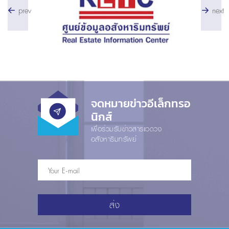
prev
next
จดหมายข่าวอีเล็กทรอ
นิกส์
เพื่อร่วมรับข่าวสารแวดวง
อสังหาริมทรัพย์
ส่ง