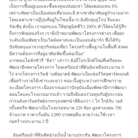
เป็นการซื้ออยู่เองและซื้อลงทุนปล่อยเช่า ได้ผลตอบแทน 6%
เพราะพัทยาเป็นเมืองท่องเที่ยวและมี ต่างชาติอาศัยอยู่จำนวนมาก
โดยเฉพาะชาวญี่ปุ่นที่อยู่ในโซนนี้มาก ยังมีกลุ่มยุโรป จีนและ
รัสเซีย ดังนั้น เราออกแบบ ให้ทุกยูนิตซีวิว 100% ทำให้คนได้รู้สึก
ถึงการพักผ่อนจริงๆ เรามีเป้าหมายพัฒนาโครงการต่างๆ เพื่อยก
ระดับเมืองพัทยาเป็นเวิลด์คลาสและเป็นแลนด์มาร์ก ซึ่งได้รับ
ปัจจัยหนุนมาจากธุรกิจท่องเที่ยว โครงสร้างพื้นฐานในพื้นที่ ส่งผล
มีความต้องการที่อยู่อาศัยเพิ่มขึ้นต่อเนื่อง"
จากคอนโดลักชัวรี่ "ธิดา" เล่าว่า ยังมีโปรเจ็กต์ใหม่ที่เตรียมจะ
พัฒนาอีกหลายโครงการ โดยเตรียมนำที่ดินยังเหลือประมาณ 6
ไร่ จากโครงการวันซ์ วงศ์อมาตย์ พัฒนาเป็นเซอร์วิสอพาร์ตเมนต์
เพื่อสร้างรายได้เช่าระยะยาว ขณะนี้อยู่ระหว่างการศึกษาราย
ละเอียดโครงการ เนื่องจากมองว่าปัจจุบันเมืองพัทยามีการพัฒนา
คอนโดและโรงแรมมากแล้ว รวมถึงมีแผนร่วมทุนกับผู้ประกอบ
การอสังหาริมทรัพย์จากกรุงเทพฯนำที่ดินกว่า 1 ไร่ ใกล้กับ วอล์
กกิ้งสตรีท พัฒนาเป็นโรงแรมขนาด 220 ห้อง มูลค่าลงทุน 700
ล้านบาท ราคาเริ่มต้น 2,000 บาทต่อคืน คาดว่าจะใช้เวลา
ก่อสร้างประมาณ 2 ปี
ยังเตรียมนำที่ดินติดอ่างเก็บน้ำมาบประชัน พัฒนาโครงการ