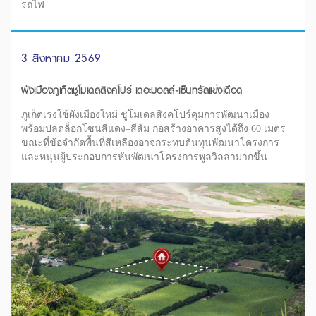
รถไฟ
3 สิงหาคม 2569
ผังเมืองภูเก็ตชูโมเดลสิงคโปร์ เดอะมอลล์-เซ็นทรัลแข่งเดือด
ภูเก็ตเร่งใช้ผังเมืองใหม่ ชูโมเดลสิงคโปร์คุมการพัฒนาเมือง
พร้อมปลดล็อกโซนสีแดง–สีส้ม ก่อสร้างอาคารสูงได้ถึง 60 เมตร
ขณะที่ข้อจำกัดพื้นที่สีเหลืองอาจกระทบต้นทุนพัฒนาโครงการ
และหนุนผู้ประกอบการหันพัฒนาโครงการพูลวิลล่ามากขึ้น