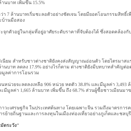
ล้านบาท เพิ่มขึ้น 15.5%
่า 7 ล้านบาทเริ่มชะลอตัวอย่างชัดเจน โดยมียอดโอนกรรมสิทธิ์เพ
ละบ้านมือสอง
ะจุกตัวอยู่ในกลุ่มที่อยู่อาศัยระดับราคาที่จับต้องได้ ซึ่งสอดคล
เนียม สำหรับชาวต่างชาติยังคงส่งสัญญาณอ่อนตัว โดยไตรมาสแรก
64 ล้านบาท ลดลง 17.9% อย่างไรก็ตาม ต่างชาติยังมีบทบาทสำคัญต
องมูลค่าการโอนรวม
ำนวนหน่วยจะลดลงเหลือ 906 หน่วย หดตัว 38.8% และมีมูลค่า 3,493
ีมูลค่า 1,665 ล้านบาท เพิ่มขึ้น ถึง 68.7% ส่วนผู้ซื้อชาวเมียนมาข
าวะเศรษฐกิจ ในประเทศต้นทาง โดยเฉพาะจีน รวมถึงมาตรการควบคุม
ารย้ายถิ่นฐานและการลงทุนในเมืองท่องเที่ยวอย่างภูเก็ตและชลบุรี
มัดระวัง"