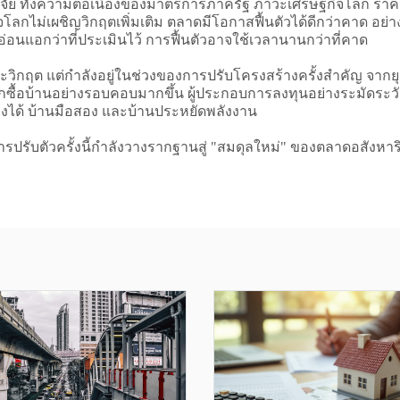
ปัจจัย ทั้งความต่อเนื่องของมาตรการภาครัฐ ภาวะเศรษฐกิจโลก 
ลกไม่เผชิญวิกฤตเพิ่มเติม ตลาดมีโอกาสฟื้นตัวได้ดีกว่าคาด อย่า
อ่อนแอกว่าที่ประเมินไว้ การฟื้นตัวอาจใช้เวลานานกว่าที่คาด
วิกฤต แต่กำลังอยู่ในช่วงของการปรับโครงสร้างครั้งสำคัญ จากยุค
เลือกซื้อบ้านอย่างรอบคอบมากขึ้น ผู้ประกอบการลงทุนอย่างระมัดระ
้องได้ บ้านมือสอง และบ้านประหยัดพลังงาน
ปรับตัวครั้งนี้กำลังวางรากฐานสู่ "สมดุลใหม่" ของตลาดอสังหา