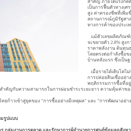
สำคัญ ภายใต้แรงกดดั
เป็นการฟื้นตัวทางเศรษฐ
สูง ค่าครองชีพที่เพิ
สถานการณ์ภูมิรัฐศ
ทางการค้าของประเท
แม้ตัวเลขผลิตภัณฑ
จะขยายตัว 2.8% สูงก
ราคาพลังงาน ต้นทุนธุ
โดยตรงต่อกำลังซื้อข
บ้านหลังแรก ซึ่งเป็น
เมื่อรายได้เติบโตไม
การปล่อยสินเชื่ออย่าง
พฤติกรรมการซื้อที่อยู
วามสำคัญกับความสามารถในการผ่อนชำระระยะยาว ความคุ้มค่าขอ
์ไทยก้าวเข้าสู่ยุคของ "การซื้ออย่างมีเหตุผล" และ "การพัฒนาอย่
็มรูปแบบ
ร กลุ่มงานการตลาด และรักษาการผู้อำนวยการศูนย์ข้อมูลอสังหา