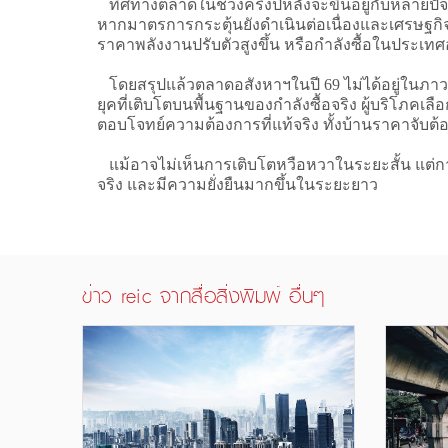
ทิศทางตลาดในช่วงครึ่งปีหลังจะขึ้นอยู่กับหลาย
หากมาตรการกระตุ้นยังดำเนินต่อเนื่องและเศรษฐกิจโ
ราคาพลังงานปรับตัวสูงขึ้น หรือกำลังซื้อในประเทศ
โดยสรุปแล้วตลาดอสังหาฯในปี 69 ไม่ได้อยู่ในภาวะ
ยุคที่เติบโตบนพื้นฐานของกำลังซื้อจริง ผู้บริโภค
ตอบโจทย์ความต้องการที่แท้จริง ทั้งบ้านราคาจับต
แม้อาจไม่เห็นการเติบโตหวือหวาในระยะสั้น แต่การ
จริง และมีความยั่งยืนมากขึ้นในระยะยาว
ข่าว reic จากสื่อสิ่งพิมพ์ อื่นๆ