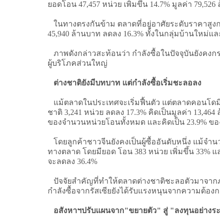
ยอดโอน 47,457 หน่วย เพิ่มขึ้น 14.7% มูลค่า 79,526 
ในทางตรงกันข้าม ตลาดที่อยู่อาศัยระดับราคาสูงกว
45,940 ล้านบาท ลดลง 16.3% ทั้งในกลุ่มบ้านใหม่แ
ภาพดังกล่าวสะท้อนว่า กำลังซื้อในปัจจุบันยังคงกร
ผู้บริโภคส่วนใหญ่
ต่างชาติยังมีบทบาท แต่กำลังซื้อเริ่มชะลอลง
แม้ตลาดในประเทศจะเริ่มฟื้นตัว แต่ตลาดคอนโดมิ
ชาติ 3,241 หน่วย ลดลง 17.3% คิดเป็นมูลค่า 13,4
ของจำนวนหน่วยโอนทั้งหมด และคิดเป็น 23.9% ข
โดยลูกค้าชาวจีนยังคงเป็นผู้ซื้ออันดับหนึ่ง แม้จ
ทางตลาด โดยมียอด โอน 383 หน่วย เพิ่มขึ้น 33% และม
จะลดลง 36.4%
ปัจจัยสำคัญที่ทำให้ตลาดต่างชาติชะลอตัวมาจากภ
กำลังซื้อจากรัสเซียยังได้รับแรงหนุนจากความต้องก
อสังหาฯปรับแผนจาก"ขยายตัว" สู่ "ลงทุนอย่างระ