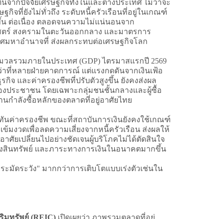
นจากปัจจัยเศรษฐกิจทั้งในและต่างประเทศ ไม่ว่าจะ
กิจที่ยังไม่ทั่วถึง ระดับหนี้ครัวเรือนที่อยู่ในเกณฑ์
่มขึ้น ต่อเนื่อง ตลอดจนความไม่แน่นอนจาก
าสตร์ สงครามในตะวันออกกลาง และมาตรการ
ศมหาอำนาจที่ ส่งผลกระทบต่อเศรษฐกิจโลก
์มวลรวมภายในประเทศ (GDP) ไตรมาสแรกปี 2569
ว่าที่หลายฝ่ายคาดการณ์ แต่แรงกดดันจากเงินเฟ้อ
รกิจ และค่าครองชีพที่ปรับตัวสูงขึ้น ยังคงส่งผล
องประชาชน โดยเฉพาะกลุ่มชนชั้นกลางและผู้ซื้อ
ฐานกำลังซื้อหลักของตลาดที่อยู่อาศัยไทย
่ทันค่าครองชีพ ขณะที่สถาบันการเงินยังคงใช้เกณฑ์
เข้มงวดเพื่อลดความเสี่ยงจากหนี้ครัวเรือน ส่งผลให้
่อาศัยเปลี่ยนไปอย่างชัดเจนผู้บริโภคไม่ได้ตัดสินใจ
งสินทรัพย์ และภาระทางการเงินในอนาคตมากขึ้น
างระมัดระวัง" มากกว่าการเติบโตแบบเร่งตัวเช่นใน
ริมทรัพย์ (REIC)
เปิดเผยว่า ภาพรวมตลาดที่อยู่