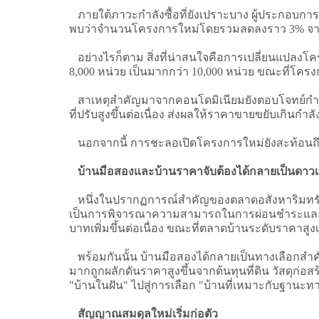
ภายใต้ภาวะกำลังซื้อที่ยังเปราะบาง ผู้ประกอบกา
พบว่าจำนวนโครงการใหม่โดยรวมลดลงราว 3% จา
อย่างไรก็ตาม สิ่งที่น่าสนใจคือการเปลี่ยนแปลง
8,000 หน่วย เป็นมากกว่า 10,000 หน่วย ขณะที่โค
สาเหตุสำคัญมาจากคอนโดมิเนียมยังตอบโจทย์กำลังซื้
ที่ปรับสูงขึ้นต่อเนื่อง ส่งผลให้ราคาขายขยับเกินกำ
นอกจากนี้ การชะลอเปิดโครงการใหม่ยังสะท้อนถ
บ้านมือสองและบ้านราคาจับต้องได้กลายเป็นดาว
หนึ่งในปรากฏการณ์สำคัญของตลาดอสังหาริมทรัพย์
เป็นการพิจารณาความสามารถในการผ่อนชำระและความค
บาทเพิ่มขึ้นต่อเนื่อง ขณะที่ตลาดบ้านระดับราคาสู
พร้อมกันนั้น บ้านมือสองได้กลายเป็นทางเลือกสำคั
มากถูกผลักดันราคาสูงขึ้นจากต้นทุนที่ดิน วัสดุก่อส
"บ้านในฝัน" ไปสู่การเลือก "บ้านที่เหมาะกับฐานะท
สัญญาณสมดุลใหม่เริ่มก่อตัว