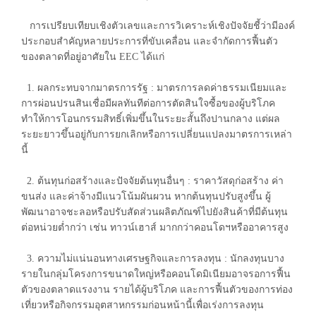
การเปรียบเทียบเชิงตัวเลขและการวิเคราะห์เชิงปัจจัยชี้ว่ามีองค์
ประกอบสำคัญหลายประการที่ขับเคลื่อน และจำกัดการฟื้นตัว
ของตลาดที่อยู่อาศัยใน EEC ได้แก่
1. ผลกระทบจากมาตรการรัฐ : มาตรการลดค่าธรรมเนียมและ
การผ่อนปรนสินเชื่อมีผลทันทีต่อการตัดสินใจซื้อของผู้บริโภค
ทำให้การโอนกรรมสิทธิ์เพิ่มขึ้นในระยะสั้นถึงปานกลาง แต่ผล
ระยะยาวขึ้นอยู่กับการยกเลิกหรือการเปลี่ยนแปลงมาตรการเหล่า
นี้
2. ต้นทุนก่อสร้างและปัจจัยต้นทุนอื่นๆ : ราคาวัสดุก่อสร้าง ค่า
ขนส่ง และค่าจ้างมีแนวโน้มผันผวน หากต้นทุนปรับสูงขึ้น ผู้
พัฒนาอาจชะลอหรือปรับสัดส่วนผลิตภัณฑ์ไปยังสินค้าที่มีต้นทุน
ต่อหน่วยต่ำกว่า เช่น ทาวน์เฮาส์ มากกว่าคอนโดฯหรืออาคารสูง
3. ความไม่แน่นอนทางเศรษฐกิจและการลงทุน : นักลงทุนบาง
รายในกลุ่มโครงการขนาดใหญ่หรือคอนโดมิเนียมอาจรอการฟื้น
ตัวของตลาดแรงงาน รายได้ผู้บริโภค และการฟื้นตัวของการท่อง
เที่ยวหรือกิจกรรมอุตสาหกรรมก่อนหน้านี้เพื่อเร่งการลงทุน