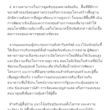
4. ความสามารถในการดูดซับของตลาดท้องถิ่น : พื้นที่ที่มีการ
ขยายตัวของนิคมอุตสาหกรรมหรือการลงทุนโครงสร้างพื้นฐาน
มักมีความต้องการที่อยู่อาศัยแนวราบสูงกว่า ในขณะที่พื้นที่ที่ เน้น
การพัฒนาเชิงเมืองและการลงทุนด้านการท่องเที่ยวอาจทำให้
คอนโดฯมีดีมานด์มากขึ้น แต่ในไตรมาสนี้ปัจจัยดังกล่าวยังไม่เอื้อ
ต่อการลงทุนอาคารชุดอย่างชัดเจน
จากมุมมองของผู้ประกอบการอสังหาริมทรัพย์ แนวโน้มปัจจุบันชี้
ให้เห็นการปรับกลยุทธ์ทั้งด้านผลิตภัณฑ์และการตลาด ผู้พัฒนา
หลายรายอาจเลือกชะลอการเปิดโครงการใหม่ที่ต้องใช้เงินทุนสูง
และมีความเสี่ยงในการขายสูง เช่น คอนโดมิเนียมในทำเลที่ยังไม่
ชัดเจนเรื่องอุปสงค์ ในขณะเดียวกันก็เพิ่มน้ำหนักการพัฒนา
โครงการ แนวราบที่มีจุดขายชัดเจนสำหรับครอบครัวและผู้ซื้อ
เพื่ออยู่อาศัยจริง รวมถึงการออกแบบแพกเกจสินเชื่อร่วมกับ
ธนาคารเพื่อใช้ประโยชน์จากมาตรการรัฐและกระตุ้นยอดขาย
เช่น ข้อเสนอดาวน์ต่ำ การจัดแคมเปญส่วนลด หรือการมอบของ
สมนาคุณที่เพิ่มความคุ้มค่าให้ผู้ซื้อ
สำหรับผู้ซื้อบ้าน แนวโน้มปัจจุบันเสนอทั้งโอกาส และความ
ระมัดระวัง ผู้ซื้อที่มองหาที่อยู่อาศัยเพื่ออยู่อาศัยจริงอาจได้รับ