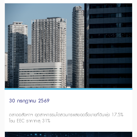
30 กรกฎาคม 2569
ตลาดอสังหาฯ อุตสาหกรรมโตสวนกระแสยอดซื้อขายที่ดินพุ่ง 17.5%
โซน EEC ราคาทะลุ 31%