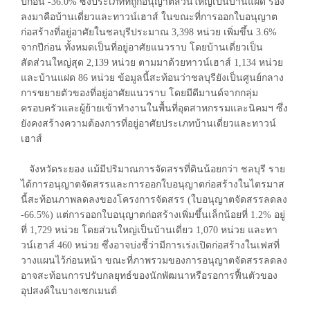
ปีก่อน -36.0% ซึ่งประเภทที่ถูกอนุญาตส่วนใหญ่เป็นบ้านแฝด รอง
ลงมาคือบ้านเดี่ยวและทาวน์เฮาส์ ในขณะที่การออกใบอนุญาต
ก่อสร้างที่อยู่อาศัยในชลบุรีประมาณ 3,398 หน่วย เพิ่มขึ้น 3.6%
จากปีก่อน ทั้งหมดเป็นที่อยู่อาศัยแนวราบ โดยบ้านเดี่ยวเป็น
สัดส่วนใหญ่สุด 2,139 หน่วย ตามมาด้วยทาวน์เฮาส์ 1,134 หน่วย
และบ้านแฝด 86 หน่วย ข้อมูลนี้สะท้อนว่าชลบุรียังเป็นศูนย์กลาง
การขยายตัวของที่อยู่อาศัยแนวราบ โดยมีดีมานด์จากกลุ่ม
ครอบครัวและผู้ย้ายเข้าทำงานในพื้นที่อุตสาหกรรมและนิคมฯ ซึ่ง
ยังคงสร้างความต้องการที่อยู่อาศัยประเภทบ้านเดี่ยวและทาวน์
เฮาส์
จังหวัดระยอง แม้มีปริมาณการจัดสรรที่ดินน้อยกว่า ชลบุรี ราย
ได้การอนุญาตจัดสรรและการออกใบอนุญาตก่อสร้างในไตรมาส
นี้สะท้อนภาพลดลงของโครงการจัดสรร (ใบอนุญาตจัดสรรลดลง
-66.5%) แต่การออกใบอนุญาตก่อสร้างเพิ่มขึ้นเล็กน้อยที่ 1.2% อยู่
ที่ 1,729 หน่วย โดยส่วนใหญ่เป็นบ้านเดี่ยว 1,070 หน่วย และทา
วน์เฮาส์ 460 หน่วย ซึ่งอาจบ่งชี้ว่ามีการเร่งเปิดก่อสร้างในเฟสที่
วางแผนไว้ก่อนหน้า ขณะที่ภาพรวมของการอนุญาตจัดสรรลดลง
อาจสะท้อนการปรับกลยุทธ์ของนักพัฒนาหรือรอการฟื้นตัวของ
อุปสงค์ในบางเซกเมนต์