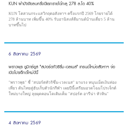
KUN ฝ่าปัจจัยลบครึ่งปีแรกรายได้ทะลุ 278 ล.โต 40%
KUN โตสวนกระแสวิกฤตอสังหาฯ ครึ่งแรกปี 2569 โกยรายได้
278 ล้านบาท เพิ่มขึ้น 40% รับอานิสงส์ดีมานด์บ้านเดี่ยว 5 ล้าน
บาทขึ้นไป
6 สิงหาคม 2569
พราวพุธ ชูมิกซ์ยูส "สปอร์ตทัวริซึ่ม-เวลเนส" เทรนด์ใหม่อสังหาฯ จ่อ
เปิดโปรเจ็กต์ใหม่ปีนี้
"พราวพุธ" ชี้ "สปอร์ตทัวริซึ่ม-เวลเนส" มาแรง หนุนเม็ดเงินท่อง
เที่ยว ดันไทยสู่ฮับเก็บตัวนักกีฬา เผยปีนี้เตรียมอวดโฉมโปรเจ็กต์
ใหม่บางใหญ่ ลุยผุดคอนโดเติมเต็ม "สปอร์ต อารีน่า หัวหิน"
4 สิงหาคม 2569