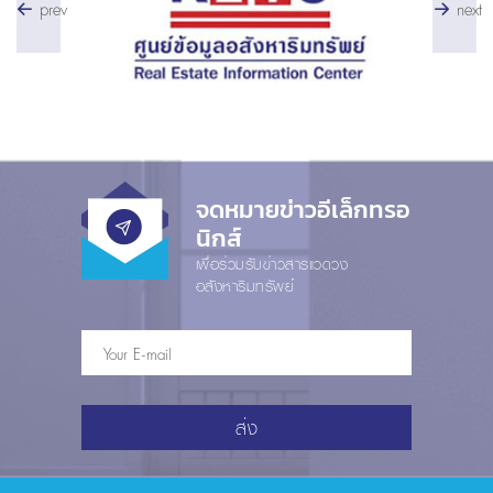
prev
next
จดหมายข่าวอีเล็กทรอ
นิกส์
เพื่อร่วมรับข่าวสารแวดวง
อสังหาริมทรัพย์
ส่ง