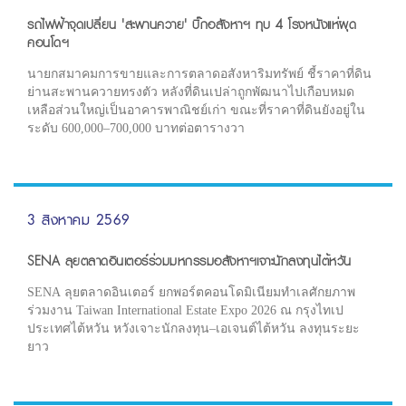
รถไฟฟ้าจุดเปลี่ยน 'สะพานควาย' บิ๊กอสังหาฯ ทุบ 4 โรงหนังแห่ผุด
คอนโดฯ
นายกสมาคมการขายและการตลาดอสังหาริมทรัพย์ ชี้ราคาที่ดิน
ย่านสะพานควายทรงตัว หลังที่ดินเปล่าถูกพัฒนาไปเกือบหมด
เหลือส่วนใหญ่เป็นอาคารพาณิชย์เก่า ขณะที่ราคาที่ดินยังอยู่ใน
ระดับ 600,000–700,000 บาทต่อตารางวา
3 สิงหาคม 2569
SENA ลุยตลาดอินเตอร์ร่วมมหกรรมอสังหาฯเจาะนักลงทุนไต้หวัน
SENA ลุยตลาดอินเตอร์ ยกพอร์ตคอนโดมิเนียมทำเลศักยภาพ
ร่วมงาน Taiwan International Estate Expo 2026 ณ กรุงไทเป
ประเทศไต้หวัน หวังเจาะนักลงทุน–เอเจนต์ไต้หวัน ลงทุนระยะ
ยาว