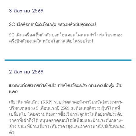
3 สิงหาคม 2569
SC แบ็คล็อกแกร่งดันโอนพุ่ง ครึ่งปีหลังเด่นสุดรอบปี
SC เดินเครื่องเต็มกำลัง ยอดโอนคอนโดหนุนกำไรพุ่ง โบรกมอง
ครึ่งปีหลังยังสดใส พร้อมโอกาสเติบโตรอบใหม่
2 สิงหาคม 2569
เปิดแผนที่อสังหาฯทำเลไหนโต ทำเลไหนต้องระวัง กทม.คอนโดพุ่ง บ้าน
ชะลอ
เกียรตินาคินภัทร (KKP) ระบุว่าตลาดอสังหาริมทรัพย์กรุงเทพฯ-
ปริมณฑลช่วง 5 เดือนแรกปี 2569 สะท้อนพฤติกรรมผู้บริโภคที่
เปลี่ยนไป โดยความต้องการซื้อเริ่มกระจุกตัวในที่อยู่อาศัยระดับ
ราคาที่เข้าถึงได้ หนุนตลาดคอนโดมิเนียมและบ้านระดับกลาง–
ล่าง ขณะที่บ้านเดี่ยวระดับราคาสูงและอาคารพาณิชย์เริ่มชะลอ
ตัว