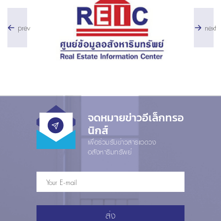
prev
next
จดหมายข่าวอีเล็กทรอ
นิกส์
เพื่อร่วมรับข่าวสารแวดวง
อสังหาริมทรัพย์
ส่ง