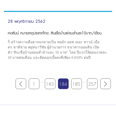
เปลือกเหนียวมีราคาสูงขึ้น ที่ 16,186.25 บาทต่อตัน
28 พฤศจิกายน 2562
คอลัมน์ หมายเหตุประเทศไทย: สินเชื่อบ้านผ่อนล้านละ10บาท/เดือน
ก็ สร้างความฮือฮาจนกลายเป็น ทอล์ก ออฟ เดอะ ทาวน์ เมื่อ
ดร.ชาติชาย พยุหนาวีชัย ผู้อำนวยการ ธนาคารออมสิน เปิด
ตัว"สินเชื่อบ้านผ่อนต่ำล้านละ 10 บาท" โดย ปีแรกให้ผ่อนงวดละ
10 บาทต่อเดือน และคิดดอกเบี้ยคงที่เพียง 0.010% ต่อปี
...
...
1
183
184
185
257