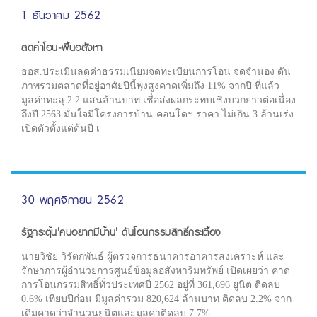
1 ธันวาคม 2562
ลดค่าโอน-ฟื้นอสังหา
ธอส.ประเมินลดค่าธรรมเนียมจดทะเบียนการโอน จดจำนอง ดัน
ภาพรวมตลาดที่อยู่อาศัยปีนี้พุ่งสูงคาดเพิ่มถึง 11% จากปี ที่แล้ว
มูลค่าทะลุ 2.2 แสนล้านบาท เชื่อส่งผลกระทบเชิงบวกยาวต่อเนื่อง
ถึงปี 2563 มั่นใจมีโครงการบ้าน-คอนโดฯ ราคา ไม่เกิน 3 ล้านเร่ง
เปิดตัวตั้งแต่ต้นปี เ
30 พฤศจิกายน 2562
รัฐกระตุ้น'คนอยากมีบ้าน' ดันโอนกรรมสิทธิ์กระเตื้อง
นายวิชัย วิรัตกพันธ์ ผู้ตรวจการธนาคารอาคารสงเคราะห์ และ
รักษาการผู้อำนวยการศูนย์ข้อมูลอสังหาริมทรัพย์ เปิดเผยว่า คาด
การโอนกรรมสิทธิ์ทั่วประเทศปี 2562 อยู่ที่ 361,696 ยูนิต ติดลบ
0.6% เทียบปีก่อน มีมูลค่ารวม 820,624 ล้านบาท ติดลบ 2.2% จาก
เดิมคาดว่าจำนวนยูนิตและมูลค่าติดลบ 7.7%