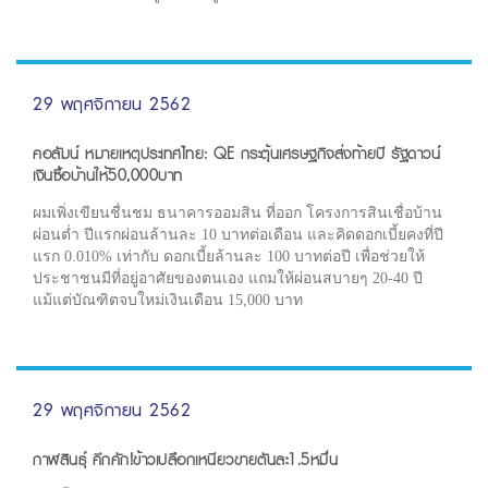
29 พฤศจิกายน 2562
คอลัมน์ หมายเหตุประเทศไทย: QE กระตุ้นเศรษฐกิจส่งท้ายปี รัฐดาวน์
เงินซื้อบ้านให้50,000บาท
ผมเพิ่งเขียนชื่นชม ธนาคารออมสิน ที่ออก โครงการสินเชื่อบ้าน
ผ่อนต่ำ ปีแรกผ่อนล้านละ 10 บาทต่อเดือน และคิดดอกเบี้ยคงที่ปี
แรก 0.010% เท่ากับ ดอกเบี้ยล้านละ 100 บาทต่อปี เพื่อช่วยให้
ประชาชนมีที่อยู่อาศัยของตนเอง แถมให้ผ่อนสบายๆ 20-40 ปี
แม้แต่บัณฑิตจบใหม่เงินเดือน 15,000 บาท
29 พฤศจิกายน 2562
กาฬสินธุ์ คึกคัก!ข้าวเปลือกเหนียวขายตันละ1.5หมื่น