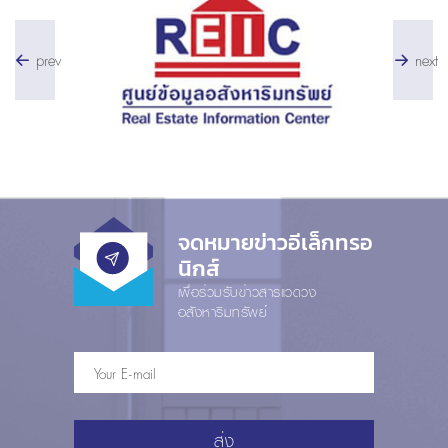
prev
next
จดหมายข่าวอีเล็กทรอ
นิกส์
เพื่อร่วมรับข่าวสารแวดวง
อสังหาริมทรัพย์
ส่ง